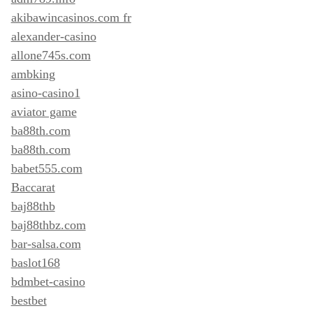
akibawincasinos.com fr
alexander-casino
allone745s.com
ambking
asino-casino1
aviator game
ba88th.com
ba88th.com
babet555.com
Baccarat
baj88thb
baj88thbz.com
bar-salsa.com
baslot168
bdmbet-casino
bestbet