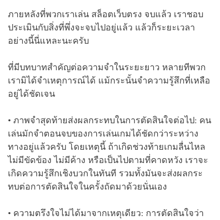
ภายหลังที่พวกเราเล่น สล็อตเว็บตรง จบแล้ว เราชอบ
ประเมินกับสิ่งที่พึ่งจะจบไปอยู่แล้ว แล้วก็ระยะเวลา
อย่างนี้นี่แหละนะครับ
ที่มีบทบาทสำคัญต่อความจำในระยะยาว หลายทีพวก
เรามิได้จำเหตุการณ์ได้ แม้กระนั้นจำความรู้สึกที่เหลือ
อยู่ได้ชัดเจน
• ภาพจำสุดท้ายส่งผลกระทบในการตัดสินใจต่อไป: คน
เล่นมักจำตอนจบของการเล่นเกมได้ชัดกว่าระหว่าง
ทางอยู่แล้วครับ โดยเหตุนี้ ถ้าเกิดช่วงท้ายเกมลื่นไหล
ไม่มีขัดข้อง ไม่มีค้าง หรือเป็นไปตามที่คาดหวัง เราจะ
เกิดความรู้สึกเชิงบวกในทันที รวมทั้งมันจะส่งผลกระ
ทบต่อการตัดสินใจในครั้งถัดมาด้วยนั่นเอง
• ความตรึงใจไม่ได้มาจากเหตุเดียว: การตัดสินใจว่า