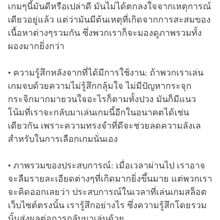
เกมๆนี้มันดีหรือเปล่าดี มันไม่ได้ตกลงใจจากเหตุการณ์
เดียวอยู่แล้ว แต่ว่ามันมีต้นเหตุที่เกิดจากการสะสมของ
เนื้อหาต่างๆรวมกัน ซึ่งพวกเราก็จะมองดูภาพรวมทั้ง
ผองมากยิ่งกว่า
• ความรู้สึกหลังจากที่ได้มีการใช้งาน: ถ้าพวกเราเล่น
เกมจบด้วยความไม่รู้สึกกลุ้มใจ ไม่มีปัญหากระจุก
กระจิกมากมายวนใจอะไรก็ตามทั้งปวง มันก็มีแนว
โน้มที่เราจะกลับมาเล่นเกมนี้อีกในอนาคตได้เช่น
เดียวกัน เพราะความทรงจำที่ดีจะช่วยลดความลังเล
สำหรับในการเลือกเกมนั่นเอง
• ภาพรวมของประสบการณ์: เมื่อเวลาผ่านไป เราอาจ
จะลืมรายละเอียดต่างๆที่เกิดมากยิ่งขึ้นมาย แต่พวกเรา
จะคิดออกเลยว่า ประสบการณ์ในเวลาที่เล่นเกมสล็อต
เว็บไซต์ตรงนั้น เรารู้สึกอย่างไร ซึ่งความรู้สึกโดยรวม
นั้นส่งผลต่อการกลับมาเล่นด้วย