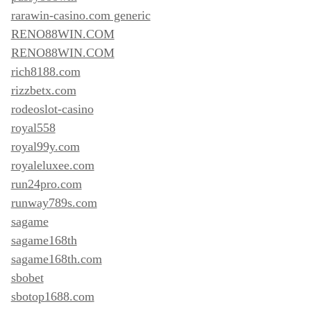
rarawin-casino.com generic
RENO88WIN.COM
RENO88WIN.COM
rich8188.com
rizzbetx.com
rodeoslot-casino
royal558
royal99y.com
royaleluxee.com
run24pro.com
runway789s.com
sagame
sagame168th
sagame168th.com
sbobet
sbotop1688.com