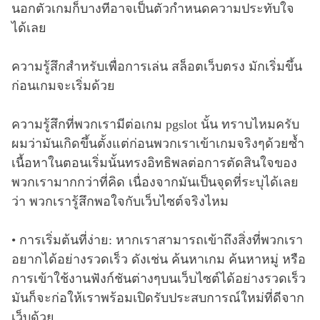
นอกตัวเกมก็บางทีอาจเป็นตัวกำหนดความประทับใจ
ได้เลย
ความรู้สึกสำหรับเพื่อการเล่น สล็อตเว็บตรง มักเริ่มขึ้น
ก่อนเกมจะเริ่มด้วย
ความรู้สึกที่พวกเรามีต่อเกม pgslot นั้น ทราบไหมครับ
ผมว่ามันเกิดขึ้นตั้งแต่ก่อนพวกเราเข้าเกมจริงๆด้วยซ้ำ
เนื้อหาในตอนเริ่มนั้นทรงอิทธิพลต่อการตัดสินใจของ
พวกเรามากกว่าที่คิด เนื่องจากมันเป็นจุดที่ระบุได้เลย
ว่า พวกเรารู้สึกพอใจกับเว็บไซต์จริงไหม
• การเริ่มต้นที่ง่าย: หากเราสามารถเข้าถึงสิ่งที่พวกเรา
อยากได้อย่างรวดเร็ว ดังเช่น ค้นหาเกม ค้นหาหมู่ หรือ
การเข้าใช้งานฟังก์ชันต่างๆบนเว็บไซต์ได้อย่างรวดเร็ว
มันก็จะก่อให้เราพร้อมเปิดรับประสบการณ์ใหม่ที่ดีจาก
เว็บด้วย