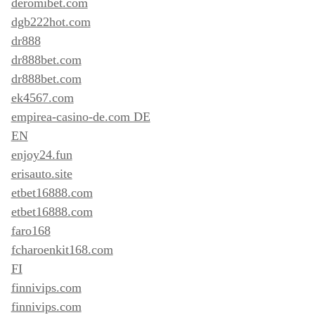
deromibet.com
dgb222hot.com
dr888
dr888bet.com
dr888bet.com
ek4567.com
empirea-casino-de.com DE
EN
enjoy24.fun
erisauto.site
etbet16888.com
etbet16888.com
faro168
fcharoenkit168.com
FI
finnivips.com
finnivips.com