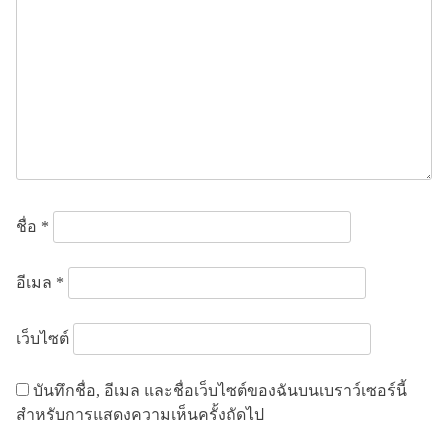
ชื่อ
*
อีเมล
*
เว็บไซต์
บันทึกชื่อ, อีเมล และชื่อเว็บไซต์ของฉันบนเบราว์เซอร์นี้
สำหรับการแสดงความเห็นครั้งถัดไป