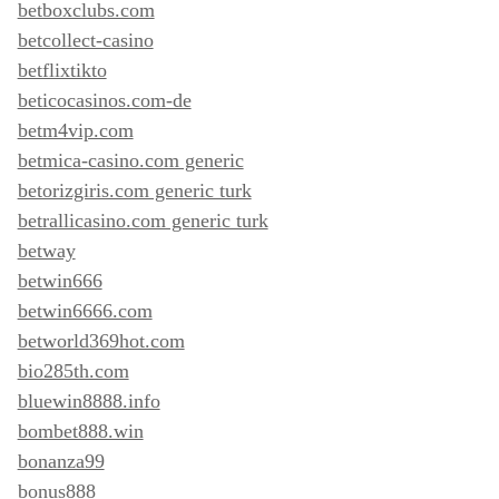
betboxclubs.com
betcollect-casino
betflixtikto
beticocasinos.com-de
betm4vip.com
betmica-casino.com generic
betorizgiris.com generic turk
betrallicasino.com generic turk
betway
betwin666
betwin6666.com
betworld369hot.com
bio285th.com
bluewin8888.info
bombet888.win
bonanza99
bonus888