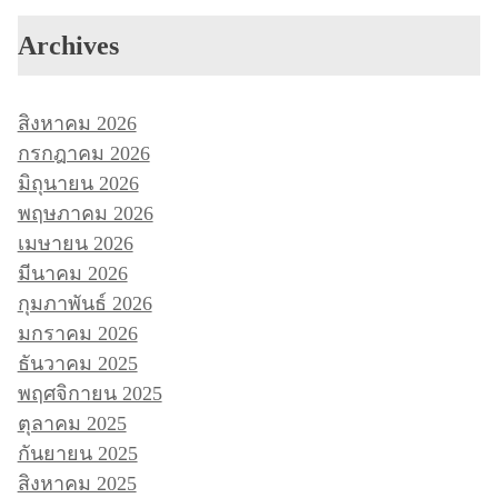
Archives
สิงหาคม 2026
กรกฎาคม 2026
มิถุนายน 2026
พฤษภาคม 2026
เมษายน 2026
มีนาคม 2026
กุมภาพันธ์ 2026
มกราคม 2026
ธันวาคม 2025
พฤศจิกายน 2025
ตุลาคม 2025
กันยายน 2025
สิงหาคม 2025