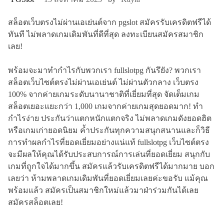
สล็อตเว็บตรงไม่ผ่านเอเย่นต์จาก pgslot สมัครรับเครดิตฟรีได้
ทันที ไม่พลาดเกมเดิมพันที่ดีที่สุด ลงทะเบียนสมัครสมาชิก
เลย!
พร้อมจะมาทำกำไรกับพวกเรา fullslotpg กันรึยัง? พวกเรา
สล็อตเว็บไซต์ตรงไม่ผ่านเอเย่นต์ ไม่ผ่านตัวกลาง เว็บตรง
100% จากค่ายเกมระดับนานาชาติที่เยี่ยมที่สุด จัดเต็มเกม
สล็อตเยอะแยะกว่า 1,000 เกมจากค่ายเกมสุดยอดมาก! ทำ
กำไรง่าย ประกันว่าแตกหนักแตกจริง ไม่พลาดเกมดังยอดฮิต
หรือเกมเก่ายอดนิยม ค้ำประกันทุกความสนุกสนานและก็วิธี
การทำผลกำไรที่ยอดเยี่ยมอย่างแน่แท้ fullslotpg เว็บไซต์ตรง
จะมีผลให้คุณได้รับประสบการณ์การเล่นที่ยอดเยี่ยม สนุกกับ
เกมที่ถูกใจได้มากขึ้น สมัครแล้วรับเครดิตฟรีได้มากมาย บอก
เลยว่า ห้ามพลาดเกมเดิมพันที่ยอดเยี่ยมเลยค่ะขอรับ แม้คุณ
พร้อมแล้ว สมัครเป็นสมาชิกใหม่แล้วมาฝ่าร่วมกันได้เลย
สมัครสล็อตเลย!