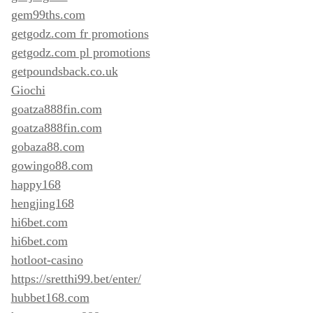
gem99ths.com
getgodz.com fr promotions
getgodz.com pl promotions
getpoundsback.co.uk
Giochi
goatza888fin.com
goatza888fin.com
gobaza88.com
gowingo88.com
happy168
hengjing168
hi6bet.com
hi6bet.com
hotloot-casino
https://sretthi99.bet/enter/
hubbet168.com