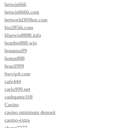
betwin666
betwin6666.com
betworld369hot.com
bio285th.com
bluewin8888.info
bombet888.win
bonanza99
bonus888
brazil999
bwvip4.com
cafe444
carlo999.net
cashgame168
Casino
casino minimum deposit
casino-extra
chang7777