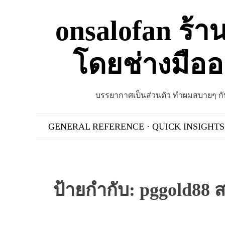
Skip
to
onsalofan ร้
content
โดยช่างมื
บรรยากาศเป็นส่วนตัว ทำผมสบายๆ กั
GENERAL REFERENCE · QUICK INSIGHTS
ป้ายกำกับ:
pggold88 ส