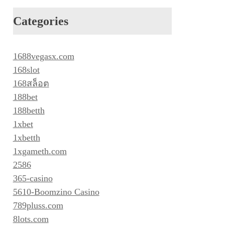
Categories
1688vegasx.com
168slot
168สล็อต
188bet
188betth
1xbet
1xbetth
1xgameth.com
2586
365-casino
5610-Boomzino Casino
789pluss.com
8lots.com