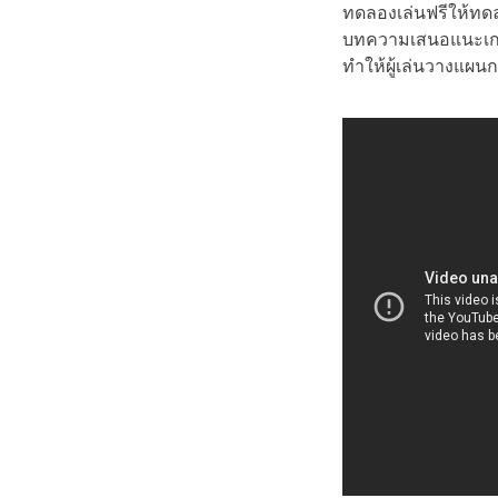
ทดลองเล่นฟรีให้ทดลอ
บทความเสนอแนะเกมแล
ทำให้ผู้เล่นวางแผนก