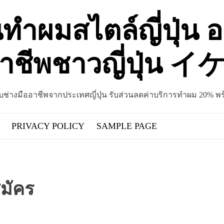
านทำผมสไตล์ญี่ปุ่
ออาชีพชาวญี่ปุ่
บช่างมืออาชีพจากประเทศญี่ปุ่น รับส่วนลดค่าบริการทำผม 20% 
PRIVACY POLICY
SAMPLE PAGE
มัคร