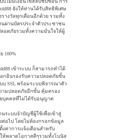
บบไม่มีเงื่อนไขสลับซับซ้อน การ
ld88 ยังให้ท่านได้รับสิทธิพิเศษ
างวัลทุกเดือนอีกด้วย รวมทั้ง
ัวตนผ่านบัตรประจำตัวประชาชน
ปลอดภัยรวมทั้งความมั่นใจให้ผู้
ัย 100%
gold88 เข้าระบบ ก็สามารถทำได้
บล็อกอินรองรับความปลอดภัยขั้น
สแบบ SSL พร้อมระบบพิจารณาตัว
ความปลอดภัยอีกขั้น คุ้มครอง
ยบุคคลที่ไม่ได้รับอนุญาต
ะบบจำบัญชีผู้ใช้เพื่อเข้าสู่
้งต่อไป โดยไม่ต้องกรอกข้อมูล
ั้งค่าการแจ้งเตือนสำหรับ
ม่ให้พลาดโอกาสดีๆรวมทั้งโบนัส