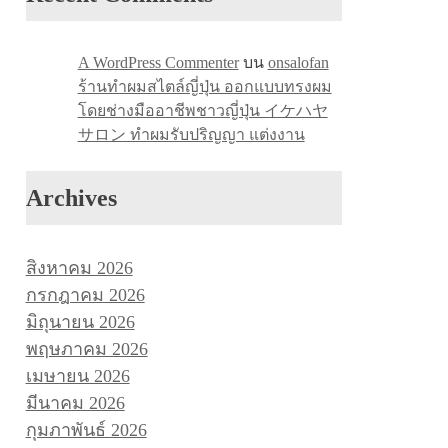
A WordPress Commenter
บน
onsalofan
ร้านทำผมสไตล์ญี่ปุ่น ออกแบบทรงผม
โดยช่างมืออาชีพชาวญี่ปุ่น イケハヤ
サロン ทำผมรับปริญญา แต่งงาน
Archives
สิงหาคม 2026
กรกฎาคม 2026
มิถุนายน 2026
พฤษภาคม 2026
เมษายน 2026
มีนาคม 2026
กุมภาพันธ์ 2026