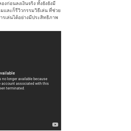
งก่อนลงเงินจริง ทั้งยังยังมี
ะก็รีวิวกรรมวิธีเล่น ที่ช่วย
ารเล่นได้อย่างมีประสิทธิภาพ