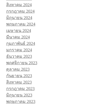
สิงหาคม 2024
กรกฎาคม 2024
มิถุนายน 2024
พฤษภาคม 2024
เมษายน 2024
มีนาคม 2024
กุมภาพันธ์ 2024
มกราคม 2024
ธันวาคม 2023
พฤศจิกายน 2023
ตุลาคม 2023
กันยายน 2023
สิงหาคม 2023
กรกฎาคม 2023
มิถุนายน 2023
พฤษภาคม 2023