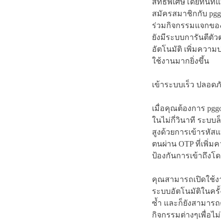
สิทธิพิเศษโดยทันทีแ
สมัครสมาชิกกับ pggo
ร่วมกิจกรรมแจกของร
ยังมีระบบการันตีต
อัตโนมัติ เพิ่มความ
ใช้งานมากยิ่งขึ้น
เข้าระบบเร็ว ปลอดภ
เมื่อคุณต้องการ pg
ในไม่กี่วินาที ระบ
สูงด้วยการเข้ารหั
ตนผ่าน OTP ที่เพิ่ม
ป้องกันการเข้าถึงโด
คุณสามารถเปิดใช้งานร
ระบบอัตโนมัติในครั
ซ้ำ และก็ยังสามารถต
กิจกรรมต่างๆเพื่อไ