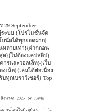
คร 29 September
สู่ระบบ {โปรโมชั่นจัด
ับโบนัสได้ทุกยอดฝาก}
ร์นหลายเท่า}{ฝากถอน
่สุด}{ไม่ต้องแคปสลิป}
คารและวอลเล็ท}{เว็บ
งเน็ต}{เล่นได้ต่อเนื่อง
รับทุกเบราว์เซอร์} Top
 สิงหาคม 2025
by
Kayla
กมออนไลน์ในปัจจุบัน shinobi24