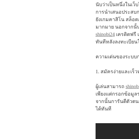
นับว่าเป็นหนึ่งในเว็บ
การนำเสนอประสบการ
ยังเกมคาสิโน สล็อต
มากมาย นอกจากนั้นผ
shinobi24
เครดิตฟรี 
ทันทีหลังลงทะเบียน
ความเด่นของระบบกา
1. สมัครง่ายและเร็ว
ผู้เล่นสามารถ
shinob
เพียงแต่กรอกข้อมูล
จากนั้นการันตีตัวตน
ได้ทันที