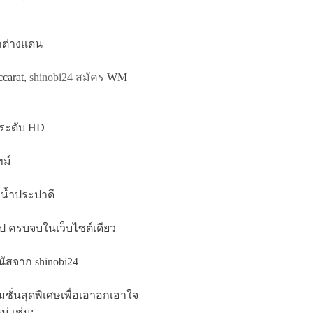
กต่างแดน
carat,
shinobi24 สมัคร
WM
ระดับ HD
ทม์
น้ำประปาดี
 ครบจบในเว็บไซต์เดียว
นัสจาก shinobi24
ชั่นสุดพิเศษเพื่อเอาอกเอาใจ
่ เช่น: