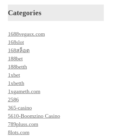
Categories
1688vegasx.com
168slot
168สล็อต
188bet
188betth
1xbet
1xbetth
1xgameth.com
2586
365-casino
5610-Boomzino Casino
789pluss.com
8lots.com