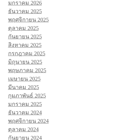
มกราคม 2026
ธันวาคม 2025
พฤศจิกายน 2025
ตุลาคม 2025
กันยายน 2025
สิงหาคม 2025
กรกฎาคม 2025
มิถุนายน 2025
พฤษภาคม 2025
เมษายน 2025
มีนาคม 2025
กุมภาพันธ์ 2025
มกราคม 2025
ธันวาคม 2024
พฤศจิกายน 2024
ตุลาคม 2024
กันยายน 2024