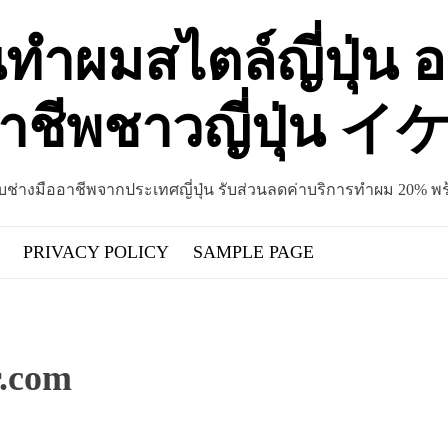
านทำผมสไตล์ญี่ปุ่
ออาชีพชาวญี่ปุ่
บช่างมืออาชีพจากประเทศญี่ปุ่น รับส่วนลดค่าบริการทำผม 20% 
PRIVACY POLICY
SAMPLE PAGE
r.com