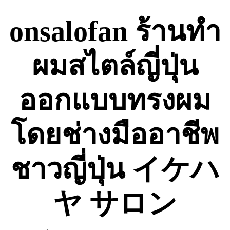
Skip
to
onsalofan ร้านทำ
content
ผมสไตล์ญี่ปุ่น
ออกแบบทรงผม
โดยช่างมืออาชีพ
ชาวญี่ปุ่น イケハ
ヤ サロン