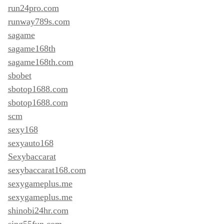
run24pro.com
runway789s.com
sagame
sagame168th
sagame168th.com
sbobet
sbotop1688.com
sbotop1688.com
scm
sexy168
sexyauto168
Sexybaccarat
sexybaccarat168.com
sexygameplus.me
sexygameplus.me
shinobi24hr.com
sing55fun.com