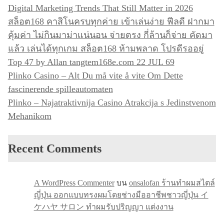
Digital Marketing Trends That Still Matter in 2026
สล็อต168 คาสิโนครบทุกค่าย เข้าเล่นง่าย ฟีลดี ฝากมา
คุ้มค่า ไม่กินมาม่าแน่นอน จ่ายตรง กี่ล้านก็จ่าย คัดมา
แล้ว เล่นได้ทุกเกม สล็อต168 ห้ามพลาด โปรดีรออยู่
Top 47 by Allan tangtem168e.com 22 JUL 69
Plinko Casino – Alt Du må vite å vite Om Dette
fascinerende spilleautomaten
Plinko – Najatraktivnija Casino Atrakcija s Jedinstvenom
Mehanikom
Recent Comments
A WordPress Commenter
บน
onsalofan ร้านทำผมสไตล์
ญี่ปุ่น ออกแบบทรงผมโดยช่างมืออาชีพชาวญี่ปุ่น イ
ケハヤ サロン ทำผมรับปริญญา แต่งงาน