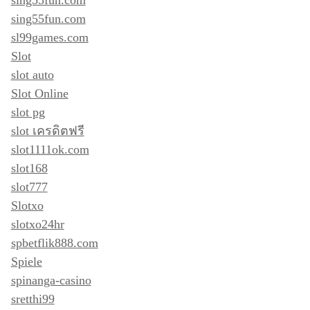
sing55fun.com
sl99games.com
Slot
slot auto
Slot Online
slot pg
slot เครดิตฟรี
slot1111ok.com
slot168
slot777
Slotxo
slotxo24hr
spbetflik888.com
Spiele
spinanga-casino
sretthi99