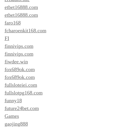
etbet16888.com
etbet16888.com
faro168
fcharoenkit168.com
FI
finnivips.com
finnivips.com
fiwdee.win
fox689ok.com
fox689ok.com
fullsloteiei.com
fullslotpg168.com
funny18
future24bet.com
Games
gaojing888