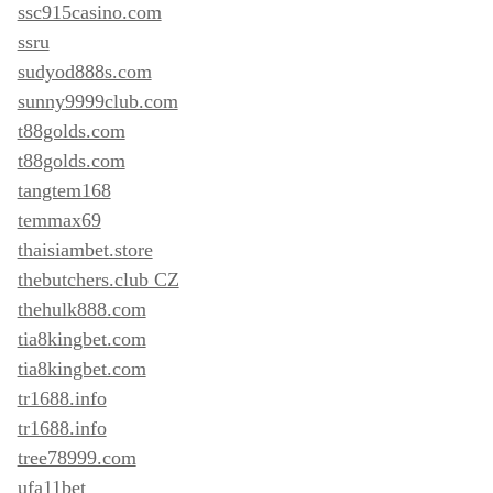
ssc915casino.com
ssru
sudyod888s.com
sunny9999club.com
t88golds.com
t88golds.com
tangtem168
temmax69
thaisiambet.store
thebutchers.club CZ
thehulk888.com
tia8kingbet.com
tia8kingbet.com
tr1688.info
tr1688.info
tree78999.com
ufa11bet