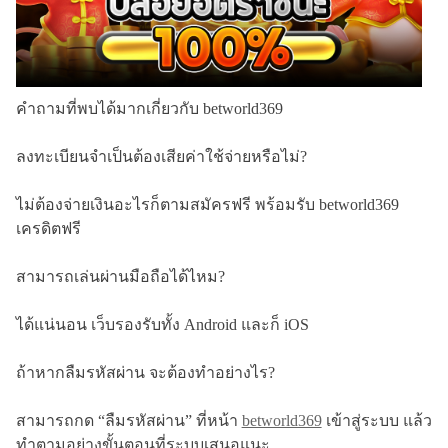
คำถามที่พบได้มากเกี่ยวกับ betworld369
ลงทะเบียนจำเป็นต้องเสียค่าใช้จ่ายหรือไม่?
ไม่ต้องจ่ายเงินอะไรก็ตามสมัครฟรี พร้อมรับ betworld369
เครดิตฟรี
สามารถเล่นผ่านมือถือได้ไหม?
ได้แน่นอน เว็บรองรับทั้ง Android และก็ iOS
ถ้าหากลืมรหัสผ่าน จะต้องทำอย่างไร?
สามารถกด “ลืมรหัสผ่าน” ที่หน้า
betworld369
เข้าสู่ระบบ แล้ว
ทำตามอย่างขั้นตอนที่ระบบเสนอแนะ