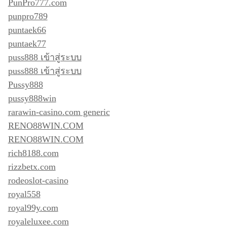
PunPro777.com
punpro789
puntaek66
puntaek77
puss888 เข้าสู่ระบบ
puss888 เข้าสู่ระบบ
Pussy888
pussy888win
rarawin-casino.com generic
RENO88WIN.COM
RENO88WIN.COM
rich8188.com
rizzbetx.com
rodeoslot-casino
royal558
royal99y.com
royaleluxee.com