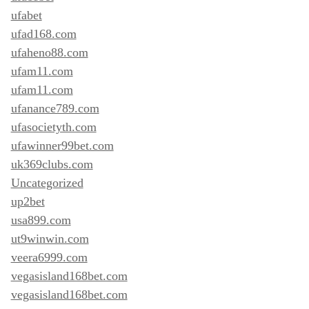
ufabet
ufad168.com
ufaheno88.com
ufam11.com
ufam11.com
ufanance789.com
ufasocietyth.com
ufawinner99bet.com
uk369clubs.com
Uncategorized
up2bet
usa899.com
ut9winwin.com
veera6999.com
vegasisland168bet.com
vegasisland168bet.com