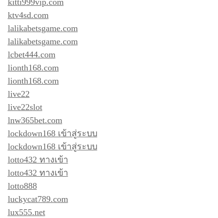
kitti999vip.com
ktv4sd.com
lalikabetsgame.com
lalikabetsgame.com
lcbet444.com
lionth168.com
lionth168.com
live22
live22slot
lnw365bet.com
lockdown168 เข้าสู่ระบบ
lockdown168 เข้าสู่ระบบ
lotto432 ทางเข้า
lotto432 ทางเข้า
lotto888
luckycat789.com
lux555.net