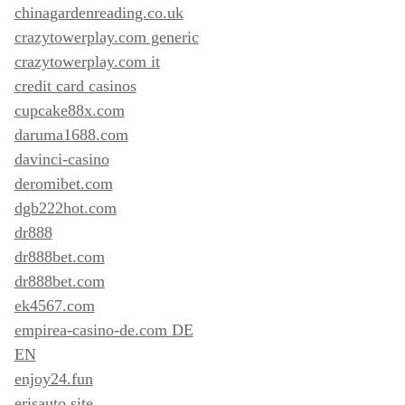
chinagardenreading.co.uk
crazytowerplay.com generic
crazytowerplay.com it
credit card casinos
cupcake88x.com
daruma1688.com
davinci-casino
deromibet.com
dgb222hot.com
dr888
dr888bet.com
dr888bet.com
ek4567.com
empirea-casino-de.com DE
EN
enjoy24.fun
erisauto.site