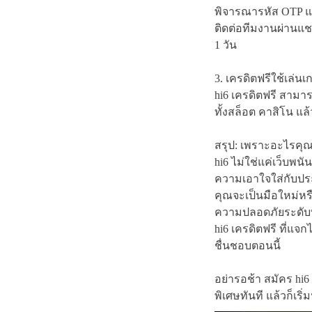
พิจารณารหัส OTP แล้
ติดต่อทีมงานผ่านแช
1 วัน
3. เครดิตฟรีใช้เล่น
hi6 เครดิตฟรี สามา
ทั้งสล็อต คาสิโน แล
สรุป: เพราะอะไรคุณคว
hi6 ไม่ใช่แค่เว็บพนั
ความเอาใจใส่กับประ
คุณจะเป็นมือใหม่หรื
ความปลอดภัยระดับที
hi6 เครดิตฟรี ที่แจกไม
ชื่นชอบตอนนี้
อย่ารอช้า สมัคร hi6 แ
พิเศษทันที แล้วก็เร