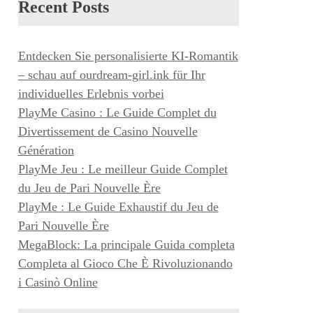
Recent Posts
Entdecken Sie personalisierte KI-Romantik
– schau auf ourdream-girl.ink für Ihr
individuelles Erlebnis vorbei
PlayMe Casino : Le Guide Complet du
Divertissement de Casino Nouvelle
Génération
PlayMe Jeu : Le meilleur Guide Complet
du Jeu de Pari Nouvelle Ère
PlayMe : Le Guide Exhaustif du Jeu de
Pari Nouvelle Ère
MegaBlock: La principale Guida completa
Completa al Gioco Che È Rivoluzionando
i Casinò Online