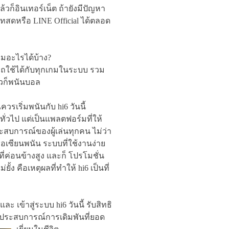
วก็อินเทอร์เน็ต ถ้ายังมีปัญหา
ทสดหรือ LINE Official ได้ตลอด
เกมอะไรได้บ้าง?
รถใช้ได้กับทุกเกมในระบบ รวม
้วก็พนันบอล
รเริ่มพนันกับ hi6 วันนี้
นทั่วไป แต่เป็นแพลตฟอร์มที่ให้
สบการณ์ของผู้เล่นทุกคน ไม่ว่า
อเซียนพนัน ระบบที่ใช้งานง่าย
่ค่อนข้างสูง และก็ โปรโมชั่น
่ยั้ง คือเหตุผลที่ทำให้ hi6 เป็นที่
ละ เข้าสู่ระบบ hi6 วันนี้ รับสิทธิ
ิ่มประสบการณ์การเดิมพันที่ยอด