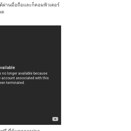
้ผ่านมือถือและก็คอมพิวเตอร์
ลด