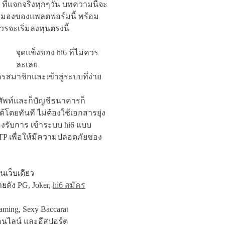
ี ที่แจกจริงทุกๆวัน บทความนี้จะ
มมองของแพลตฟอร์มนี้ พร้อม
รจะเริ่มลงทุนตรงนี้
จุดแข็งของ hi6 ที่ไม่ควร
ละเลย
สมาชิกและเข้าสู่ระบบที่ง่าย
รศัพท์และก็บัญชีธนาคารก็
้โดยทันที ไม่ต้องใช้เอกสารยุ่ง
องรับการ เข้าระบบ hi6 แบบ
OTP เพื่อให้มีความปลอดภัยของ
เว็บเดียว
ยดัง PG, Joker,
hi6 สมัคร
ing, Sexy Baccarat
นไลน์ และอีสปอร์ต