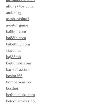
allone745s.com
ambking
asino-casino1
aviator game
ba88th.com
ba88th.com
babet555.com
Baccarat
baj88thb
baj88thbz.com
bar-salsa.com
baslot168
bdmbet-casino
bestbet
betboxclubs.com
betcollect-casino