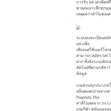
การรับ hi6 เครดิตฟร
พาคุณเจาะลึกทุกมุ
เหตุผลว่าทำไมคุณคว
ระบบลงทะเบียนสมัคร
อย่างยิ่ง
เพียงแต่ใช้เบอร์โท
สามารถ สมัคร hi6 ได
ยาก ทั้งยังระบบยังร
อัตโนมัติผ่านรหัส 
ข้อมูล
เกมครบทุกประเภทใน
สล็อตแตกง่ายจากค่า
Pragmatic Play
คาสิโนสดจาก SA Gam
เกมกีฬา พนันบอลออ