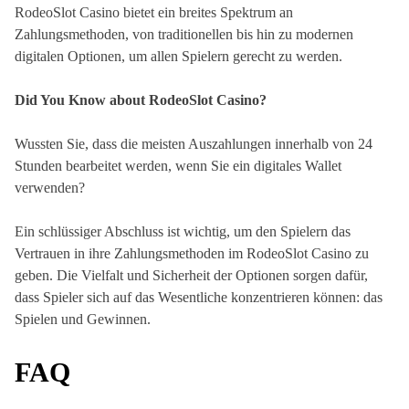
RodeoSlot Casino bietet ein breites Spektrum an
Zahlungsmethoden, von traditionellen bis hin zu modernen
digitalen Optionen, um allen Spielern gerecht zu werden.
Did You Know about RodeoSlot Casino?
Wussten Sie, dass die meisten Auszahlungen innerhalb von 24
Stunden bearbeitet werden, wenn Sie ein digitales Wallet
verwenden?
Ein schlüssiger Abschluss ist wichtig, um den Spielern das
Vertrauen in ihre Zahlungsmethoden im RodeoSlot Casino zu
geben. Die Vielfalt und Sicherheit der Optionen sorgen dafür,
dass Spieler sich auf das Wesentliche konzentrieren können: das
Spielen und Gewinnen.
FAQ