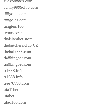
sudyod888s.com
sunny9999club.com
t88golds.com
t88golds.com
tangtem168
temmax69
thaisiambet.store
thebutchers.club CZ
thehulk888.com
tia8kingbet.com
tia8kingbet.com
tr1688.info
tr1688.info
tree78999.com
ufa11bet
ufabet
ufad168.com