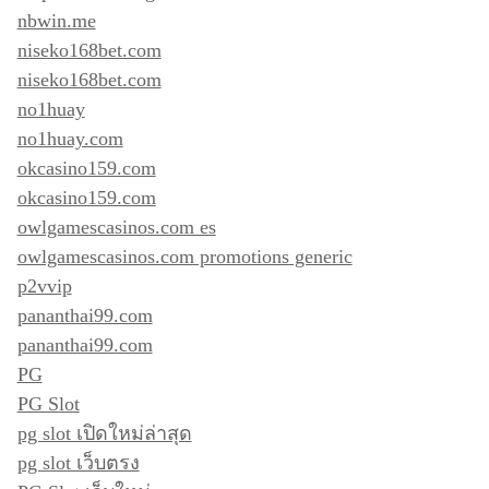
nbwin.me
niseko168bet.com
niseko168bet.com
no1huay
no1huay.com
okcasino159.com
okcasino159.com
owlgamescasinos.com es
owlgamescasinos.com promotions generic
p2vvip
pananthai99.com
pananthai99.com
PG
PG Slot
pg slot เปิดใหม่ล่าสุด
pg slot เว็บตรง