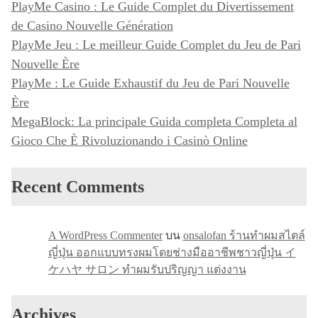
PlayMe Casino : Le Guide Complet du Divertissement
de Casino Nouvelle Génération
PlayMe Jeu : Le meilleur Guide Complet du Jeu de Pari
Nouvelle Ère
PlayMe : Le Guide Exhaustif du Jeu de Pari Nouvelle
Ère
MegaBlock: La principale Guida completa Completa al
Gioco Che È Rivoluzionando i Casinò Online
Recent Comments
A WordPress Commenter
บน
onsalofan ร้านทำผมสไตล์
ญี่ปุ่น ออกแบบทรงผมโดยช่างมืออาชีพชาวญี่ปุ่น イ
ケハヤ サロン ทำผมรับปริญญา แต่งงาน
Archives