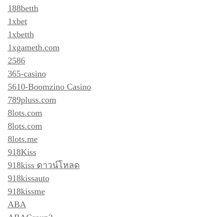
188betth
1xbet
1xbetth
1xgameth.com
2586
365-casino
5610-Boomzino Casino
789pluss.com
8lots.com
8lots.com
8lots.me
918Kiss
918kiss ดาวน์โหลด
918kissauto
918kissme
ABA