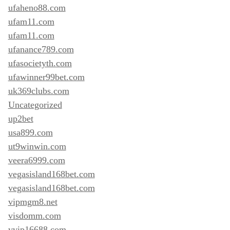
ufaheno88.com
ufam11.com
ufam11.com
ufanance789.com
ufasocietyth.com
ufawinner99bet.com
uk369clubs.com
Uncategorized
up2bet
usa899.com
ut9winwin.com
veera6999.com
vegasisland168bet.com
vegasisland168bet.com
vipmgm8.net
visdomm.com
vvip16688.com