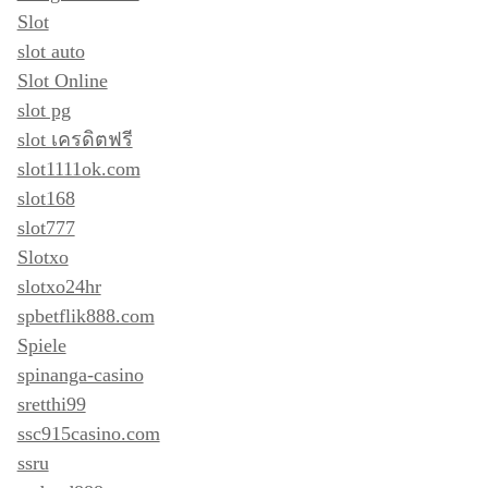
Slot
slot auto
Slot Online
slot pg
slot เครดิตฟรี
slot1111ok.com
slot168
slot777
Slotxo
slotxo24hr
spbetflik888.com
Spiele
spinanga-casino
sretthi99
ssc915casino.com
ssru