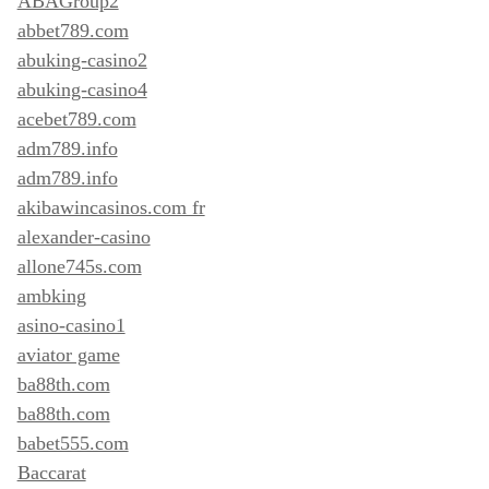
ABAGroup2
abbet789.com
abuking-casino2
abuking-casino4
acebet789.com
adm789.info
adm789.info
akibawincasinos.com fr
alexander-casino
allone745s.com
ambking
asino-casino1
aviator game
ba88th.com
ba88th.com
babet555.com
Baccarat