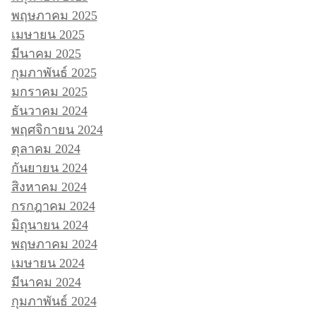
พฤษภาคม 2025
เมษายน 2025
มีนาคม 2025
กุมภาพันธ์ 2025
มกราคม 2025
ธันวาคม 2024
พฤศจิกายน 2024
ตุลาคม 2024
กันยายน 2024
สิงหาคม 2024
กรกฎาคม 2024
มิถุนายน 2024
พฤษภาคม 2024
เมษายน 2024
มีนาคม 2024
กุมภาพันธ์ 2024