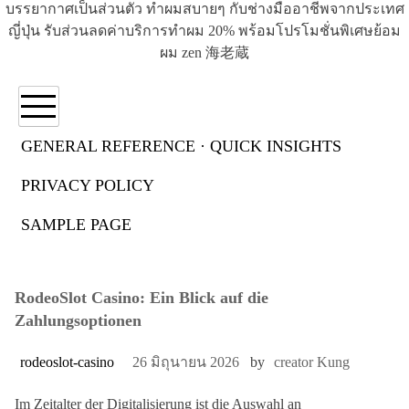
บรรยากาศเป็นส่วนตัว ทำผมสบายๆ กับช่างมืออาชีพจากประเทศ
ญี่ปุ่น รับส่วนลดค่าบริการทำผม 20% พร้อมโปรโมชั่นพิเศษย้อม
ผม zen 海老蔵
GENERAL REFERENCE · QUICK INSIGHTS
PRIVACY POLICY
หมวดหมู่:
rodeoslot-casino
SAMPLE PAGE
RodeoSlot Casino: Ein Blick auf die
Zahlungsoptionen
rodeoslot-casino
26 มิถุนายน 2026
by
creator Kung
Im Zeitalter der Digitalisierung ist die Auswahl an