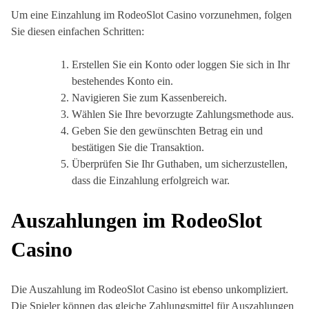
Um eine Einzahlung im RodeoSlot Casino vorzunehmen, folgen
Sie diesen einfachen Schritten:
Erstellen Sie ein Konto oder loggen Sie sich in Ihr
bestehendes Konto ein.
Navigieren Sie zum Kassenbereich.
Wählen Sie Ihre bevorzugte Zahlungsmethode aus.
Geben Sie den gewünschten Betrag ein und
bestätigen Sie die Transaktion.
Überprüfen Sie Ihr Guthaben, um sicherzustellen,
dass die Einzahlung erfolgreich war.
Auszahlungen im RodeoSlot
Casino
Die Auszahlung im RodeoSlot Casino ist ebenso unkompliziert.
Die Spieler können das gleiche Zahlungsmittel für Auszahlungen