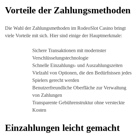
Vorteile der Zahlungsmethoden
Die Wahl der Zahlungsmethoden im RodeoSlot Casino bringt
viele Vorteile mit sich. Hier sind einige der Hauptmerkmale:
Sichere Transaktionen mit modernster
Verschlüsselungstechnologie
Schnelle Einzahlungs- und Auszahlungszeiten
Vielzahl von Optionen, die den Bedürfnissen jedes
Spielers gerecht werden
Benutzerfreundliche Oberfläche zur Verwaltung
von Zahlungen
Transparente Gebührenstruktur ohne versteckte
Kosten
Einzahlungen leicht gemacht