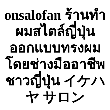
Skip
to
onsalofan ร้านทำ
content
ผมสไตล์ญี่ปุ่น
ออกแบบทรงผม
โดยช่างมืออาชีพ
ชาวญี่ปุ่น イケハ
ヤ サロン