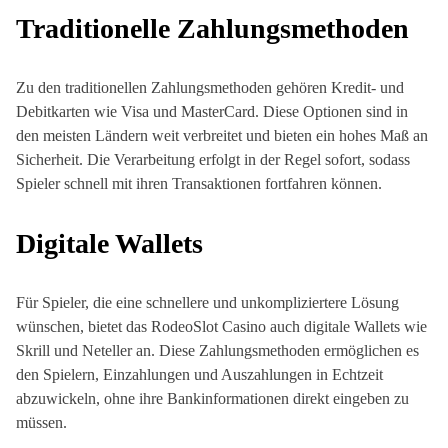
Traditionelle Zahlungsmethoden
Zu den traditionellen Zahlungsmethoden gehören Kredit- und
Debitkarten wie Visa und MasterCard. Diese Optionen sind in
den meisten Ländern weit verbreitet und bieten ein hohes Maß an
Sicherheit. Die Verarbeitung erfolgt in der Regel sofort, sodass
Spieler schnell mit ihren Transaktionen fortfahren können.
Digitale Wallets
Für Spieler, die eine schnellere und unkompliziertere Lösung
wünschen, bietet das RodeoSlot Casino auch digitale Wallets wie
Skrill und Neteller an. Diese Zahlungsmethoden ermöglichen es
den Spielern, Einzahlungen und Auszahlungen in Echtzeit
abzuwickeln, ohne ihre Bankinformationen direkt eingeben zu
müssen.