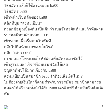
วิธีสมัครแล้วก็ใช้งานระบบ ba88
วิธีสมัคร ba88
เข้าหน้าเว็บหลักของ ba88
คลิกที่ปุ่ม “ลงทะเบียน”
กรอกข้อมูลเบื้องต้น เป็นต้นว่า เบอร์โทรศัพท์ และก็รหัสผ่าน
รับรองตัวตนผ่านรหัส OTP
เข้าระบบเพื่อเริ่มเล่นในทันที
กลับไปที่หน้าแรกของเว็บไซต์
คลิก “เข้าระบบ”
กรอกเบอร์โทรและก็รหัสผ่านที่สมัครสมาชิกไว้
เข้าสู่ระบบสำเร็จ พร้อมเริ่มพนันได้เลย
ปัญหาที่พบได้มากเกี่ยวกับ ba88
ลงทะเบียนเป็นสมาชิก ba88 จำต้องเสียเงินไหม?
ไม่ต้องจ่ายเงินใดๆก็ตามสำหรับการสมัคร สมาชิกสามารถ
สมัครได้ฟรีรวมทั้งยังได้รับ ba88 เครดิตฟรี สำหรับเริ่มต้นเดิม
พัน
ก