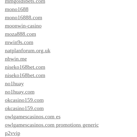
mmgoldsbets.com
mono1688
mono16888.com
moonwin-casino
moza888.com
mwin9s.com
natplanforum.org.uk
nbwin.me
niseko168bet.com
niseko168bet.com
no1huay
no1huay.com
okcasino159.com
okcasino159.com
owlgamescasinos.com es
owlgamescasinos.com promotions generic
p2vvip