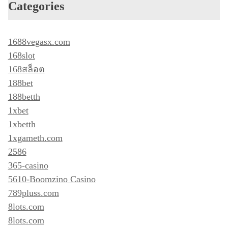
Categories
1688vegasx.com
168slot
168สล็อต
188bet
188betth
1xbet
1xbetth
1xgameth.com
2586
365-casino
5610-Boomzino Casino
789pluss.com
8lots.com
8lots.com