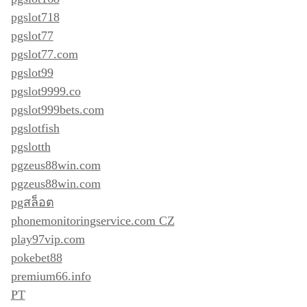
pgslot718
pgslot77
pgslot77.com
pgslot99
pgslot9999.co
pgslot999bets.com
pgslotfish
pgslotth
pgzeus88win.com
pgzeus88win.com
pgสล็อต
phonemonitoringservice.com CZ
play97vip.com
pokebet88
premium66.info
PT