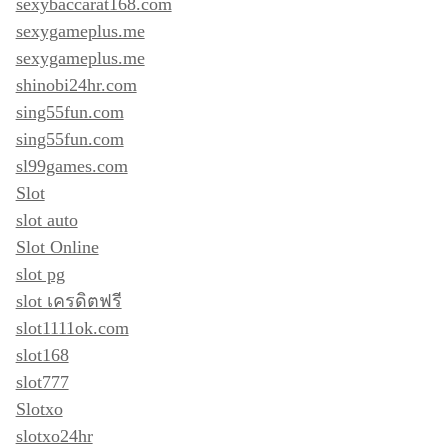
sexybaccarat168.com
sexygameplus.me
sexygameplus.me
shinobi24hr.com
sing55fun.com
sing55fun.com
sl99games.com
Slot
slot auto
Slot Online
slot pg
slot เครดิตฟรี
slot1111ok.com
slot168
slot777
Slotxo
slotxo24hr