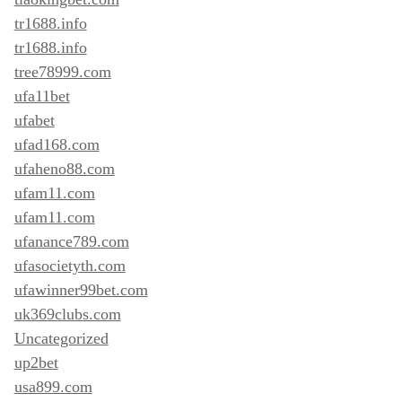
tr1688.info
tr1688.info
tree78999.com
ufa11bet
ufabet
ufad168.com
ufaheno88.com
ufam11.com
ufam11.com
ufanance789.com
ufasocietyth.com
ufawinner99bet.com
uk369clubs.com
Uncategorized
up2bet
usa899.com