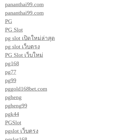
pananthai99.com
pananthai99.com
PG
PG Slot
pg slot เปิดใหม่ล่าสุด
pg slot เว็บตรง
PG Slot เว็บใหม่
pg168
pg77
pg99
pggold168bet.com
pgheng
pgheng99
pgk44
PGSlot
pgslot เว็บตรง
pgslot168