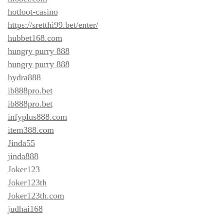
hotloot-casino
https://sretthi99.bet/enter/
hubbet168.com
hungry purry 888
hungry purry 888
hydra888
ib888pro.bet
ib888pro.bet
infyplus888.com
item388.com
Jinda55
jinda888
Joker123
Joker123th
Joker123th.com
judhai168