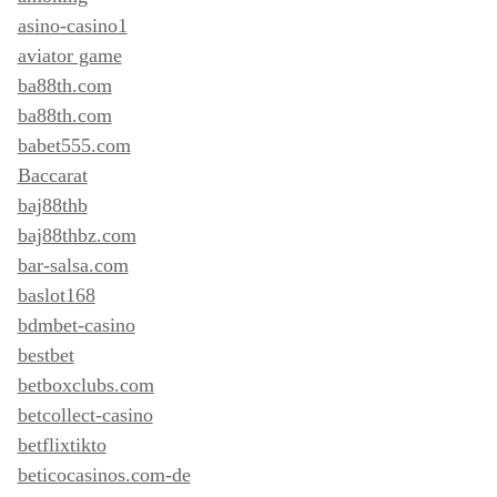
asino-casino1
aviator game
ba88th.com
ba88th.com
babet555.com
Baccarat
baj88thb
baj88thbz.com
bar-salsa.com
baslot168
bdmbet-casino
bestbet
betboxclubs.com
betcollect-casino
betflixtikto
beticocasinos.com-de