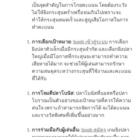
เป็นจุดสำคัญในการโกยคะแนน โดยต้องระวัง
ไม่ให้ยิงกระสุนพร่ำเพรื่อจนเกินไปเพราะจะ
ทำให้กระสุนหมดเร็วและสูญเสียโอกาสในการ
ทำคะแนน
การเลือกเป้าหมาย
:
lionth เข้าสู่ระบบ
การเลือก
ยิงปลาตัวเล็กเมื่อมีกระสุนจำกัด และเลือกยิงปลา
ใหญ่เมื่อมีโอกาสที่กระสุนจะสามารถทำความ
เสียหายได้มาก จะช่วยให้ผู้เล่นสามารถรักษา
ความสมดุลระหว่างกระสุนที่ใช้งานและคะแนน
ที่ได้รับ
การโจมตีปลาโบนัส
: ปลาโบนัสที่บอสหรือปลา
โบราณเป็นตัวอย่างของเป้าหมายที่ควรให้ความ
สนใจ เพราะถ้าสามารถจัดการได้ จะได้คะแนน
และรางวัลพิเศษที่เพิ่มขึ้นอย่างมาก
การร่วมมือกับผู้เล่นอื่น
:
lionth สมัคร
เกมยิงปลา