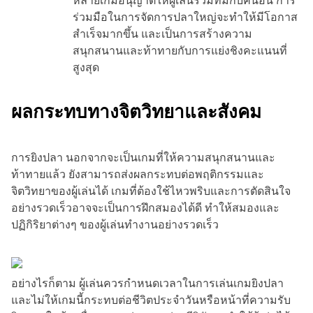
หลายเกมอนุญาตให้ผู้เล่นรวมทีมกับคนอื่น การ
ร่วมมือในการจัดการปลาใหญ่จะทำให้มีโอกาส
สำเร็จมากขึ้น และเป็นการสร้างความ
สนุกสนานและท้าทายกับการแย่งชิงคะแนนที่
สูงสุด
ผลกระทบทางจิตวิทยาและสังคม
การยิงปลา นอกจากจะเป็นเกมที่ให้ความสนุกสนานและ
ท้าทายแล้ว ยังสามารถส่งผลกระทบต่อพฤติกรรมและ
จิตวิทยาของผู้เล่นได้ เกมที่ต้องใช้ไหวพริบและการตัดสินใจ
อย่างรวดเร็วอาจจะเป็นการฝึกสมองได้ดี ทำให้สมองและ
ปฏิกิริยาต่างๆ ของผู้เล่นทำงานอย่างรวดเร็ว
อย่างไรก็ตาม ผู้เล่นควรกำหนดเวลาในการเล่นเกมยิงปลา
และไม่ให้เกมนี้กระทบต่อชีวิตประจำวันหรือหน้าที่ความรับ