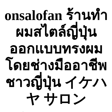
Skip
to
onsalofan ร้านทำ
content
ผมสไตล์ญี่ปุ่น
ออกแบบทรงผม
โดยช่างมืออาชีพ
ชาวญี่ปุ่น イケハ
ヤ サロン