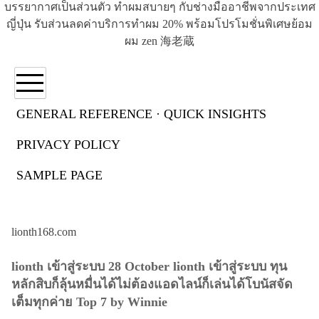
บรรยากาศเป็นส่วนตัว ทำผมสบายๆ กับช่างมืออาชีพจากประเทศ
ญี่ปุ่น รับส่วนลดค่าบริการทำผม 20% พร้อมโปรโมชั่นพิเศษย้อม
ผม zen 海老蔵
GENERAL REFERENCE · QUICK INSIGHTS
PRIVACY POLICY
หมวดหมู่:
lionth168.com
SAMPLE PAGE
lionth168.com
lionth เข้าสู่ระบบ 28 October lionth เข้าสู่ระบบ ทุน
หลักสิบก็ลุ้นหมื่นได้ไม่ต้องแอดไลน์ก็เล่นได้โบนัสจัด
เต็มทุกค่าย Top 7 by Winnie