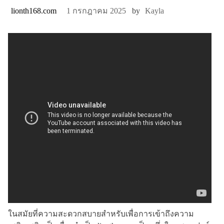
lionth168.com
1 กรกฎาคม 2025
by
Kayla
ในสมัยที่ความสะดวกสบายสำหรับเพื่อการเข้าถึงความ