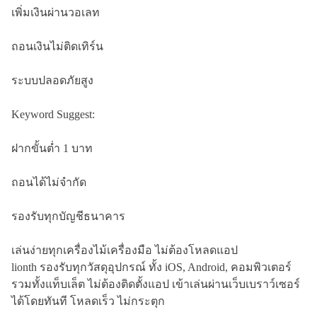
เพิ่มเงินผ่านวอเลท
ถอนเงินไม่ติดเทิร์น
ระบบปลอดภัยสูง
Keyword Suggest:
ฝากขั้นต่ำ 1 บาท
ถอนได้ไม่จำกัด
รองรับทุกบัญชีธนาคาร
เล่นง่ายทุกเครื่องไม้เครื่องมือ ไม่ต้องโหลดแอป
lionth รองรับทุกวัสดุอุปกรณ์ ทั้ง iOS, Android, คอมพิวเตอร์
รวมทั้งแท็บเล็ต ไม่ต้องติดตั้งแอป เข้าเล่นผ่านเว็บเบราว์เซอร์
ได้โดยทันที โหลดเร็ว ไม่กระตุก