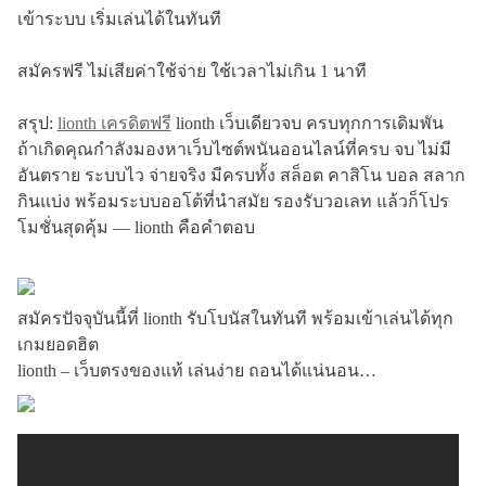
เข้าระบบ เริ่มเล่นได้ในทันที
สมัครฟรี ไม่เสียค่าใช้จ่าย ใช้เวลาไม่เกิน 1 นาที
สรุป:
lionth เครดิตฟรี
lionth เว็บเดียวจบ ครบทุกการเดิมพัน
ถ้าเกิดคุณกำลังมองหาเว็บไซต์พนันออนไลน์ที่ครบ จบ ไม่มี
อันตราย ระบบไว จ่ายจริง มีครบทั้ง สล็อต คาสิโน บอล สลาก
กินแบ่ง พร้อมระบบออโต้ที่นำสมัย รองรับวอเลท แล้วก็โปร
โมชั่นสุดคุ้ม — lionth คือคำตอบ
สมัครปัจจุบันนี้ที่ lionth รับโบนัสในทันที พร้อมเข้าเล่นได้ทุก
เกมยอดฮิต
lionth – เว็บตรงของแท้ เล่นง่าย ถอนได้แน่นอน
…