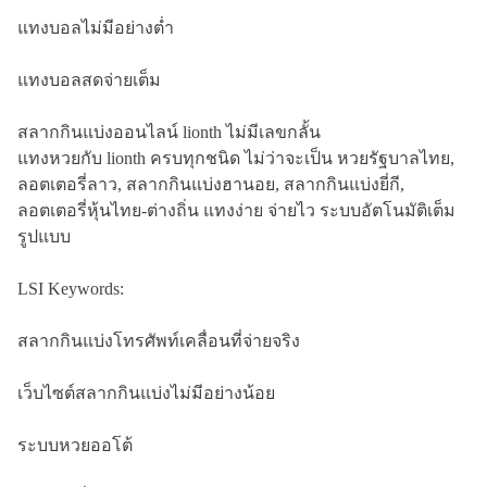
แทงบอลไม่มีอย่างต่ำ
แทงบอลสดจ่ายเต็ม
สลากกินแบ่งออนไลน์ lionth ไม่มีเลขกลั้น
แทงหวยกับ lionth ครบทุกชนิด ไม่ว่าจะเป็น หวยรัฐบาลไทย,
ลอตเตอรี่ลาว, สลากกินแบ่งฮานอย, สลากกินแบ่งยี่กี,
ลอตเตอรี่หุ้นไทย-ต่างถิ่น แทงง่าย จ่ายไว ระบบอัตโนมัติเต็ม
รูปแบบ
LSI Keywords:
สลากกินแบ่งโทรศัพท์เคลื่อนที่จ่ายจริง
เว็บไซต์สลากกินแบ่งไม่มีอย่างน้อย
ระบบหวยออโต้