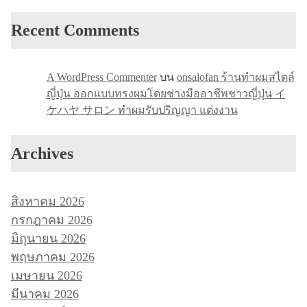
Recent Comments
A WordPress Commenter
บน
onsalofan ร้านทำผมสไตล์
ญี่ปุ่น ออกแบบทรงผมโดยช่างมืออาชีพชาวญี่ปุ่น イ
ケハヤ サロン ทำผมรับปริญญา แต่งงาน
Archives
สิงหาคม 2026
กรกฎาคม 2026
มิถุนายน 2026
พฤษภาคม 2026
เมษายน 2026
มีนาคม 2026