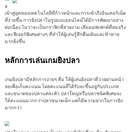
อ
เข้าสู่ยุคของเทคโนโลยีที่ก้าวหน้าและการเข้าถึงอินเทอร์เน็ต
ที่ง่ายขึ้น การยิงปลาในรูปแบบออนไลน์ได้มีการพัฒนาอย่าง
ต่อเนื่อง ไม่ว่าจะเป็นกราฟิกที่สวยงาม เสียงเอฟเฟกต์ที่สมจริง
และฟีเจอร์พิเศษต่างๆ ที่ทำให้ผู้เล่นรู้สึกตื่นเต้นและท้าทาย
มากยิ่งขึ้น
หลักการเล่นเกมยิงปลา
เกมยิงปลามีหลักการง่ายๆ คือ ให้ผู้เล่นยิงปลาที่ว่ายผ่านหน้า
จอเพื่อเก็บคะแนน โดยคะแนนที่ได้รับจะขึ้นอยู่กับประเภท
และขนาดของปลาแต่ละตัว ปลาใหญ่หรือปลาชนิดพิเศษจะ
ให้คะแนนมากกว่าปลาขนาดเล็ก แต่ก็มีความยากในการยิง
มากกว่า