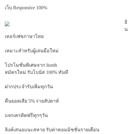
เว็บ Responsive 100%
อิ
น
เทอร์เฟซภาษาไทย
เหมาะสำหรับผู้เล่นมือใหม่
โปรโมชั่นพิเศษจาก lionth
สมัครใหม่ รับโบนัส 100% ทันที
ฝากประจำรับเพิ่มทุกวัน
คืนยอดเสีย 5% รายสัปดาห์
แจกเครดิตฟรีทุกๆวัน
ลิงค์เสนอแนะสหาย รับค่าคอมมิชชั่นรายเดือน