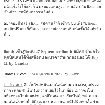
บริการ โปรโมชั่น แล้วก็ความปลอดภัย สำหรับผู้ที่อยากแหล่ง
พนันเชื่อใจได้แล้วก็ได้ผลตอบแทนสูง การ สมัคร กับ lionth ถือ
เป็นก้าวแรกที่คุ้มต่อการเริ่มต้น
อย่าคอยช้า! เริ่ม lionth สมัคร แล้วก็ เข้าระบบ เพื่อรับ
lionth
เครดิตฟรี และก็เปิดประสบการณ์การเล่นที่เหนือชั้นได้แล้ววัน
นี้…
lionth เข้าสู่ระบบ 27 September lionth สมัคร จ่ายจริง
ทุกบิลเล่นได้ทั้งสล็อตและบาคาร่าฝากถอนออโต้ Top
11 by Candra
lionth168.com
24 พฤษภาคม 2025
by
Kayla
lionth สมัคร
คือเว็บไซต์พนันออนไลน์แบบครบวงจรศูนย์รวม
ทุกการเดิมพันที่ได้รับความนิยมไว้ในที่เดียว ไม่ว่าจะเป็น
สล็อตออนไลน์แตกง่าย, คาสิโนสดแบบเรียลไทม์, พนันบอล
ออนไลน์ราคาน้ำดีที่สุด, และ หวยออนไลน์ไม่มีเลขกลั้น จ่าย