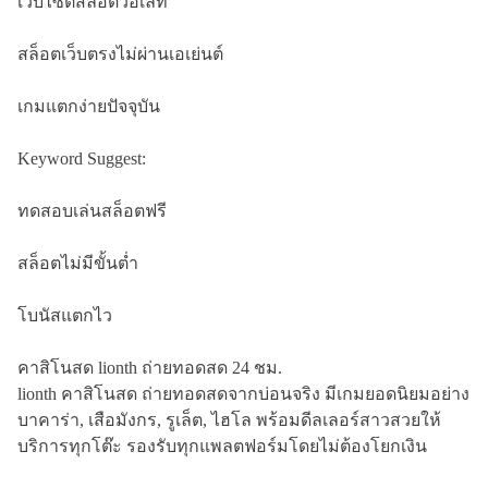
เว็บไซต์สล็อตวอเลท
สล็อตเว็บตรงไม่ผ่านเอเย่นต์
เกมแตกง่ายปัจจุบัน
Keyword Suggest:
ทดสอบเล่นสล็อตฟรี
สล็อตไม่มีขั้นต่ำ
โบนัสแตกไว
คาสิโนสด lionth ถ่ายทอดสด 24 ชม.
lionth คาสิโนสด ถ่ายทอดสดจากบ่อนจริง มีเกมยอดนิยมอย่าง
บาคาร่า, เสือมังกร, รูเล็ต, ไฮโล พร้อมดีลเลอร์สาวสวยให้
บริการทุกโต๊ะ รองรับทุกแพลตฟอร์มโดยไม่ต้องโยกเงิน