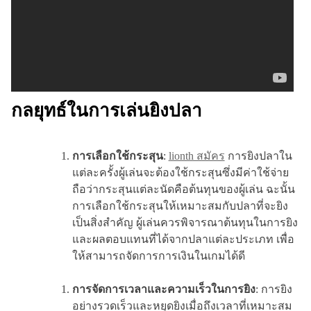
กลยุทธ์ในการเล่นยิงปลา
การเลือกใช้กระสุน
:
lionth สมัคร
การยิงปลาใน
แต่ละครั้งผู้เล่นจะต้องใช้กระสุนซึ่งมีค่าใช้จ่าย
ถือว่ากระสุนแต่ละนัดคือต้นทุนของผู้เล่น ฉะนั้น
การเลือกใช้กระสุนให้เหมาะสมกับปลาที่จะยิง
เป็นสิ่งสำคัญ ผู้เล่นควรพิจารณาต้นทุนในการยิง
และผลตอบแทนที่ได้จากปลาแต่ละประเภท เพื่อ
ให้สามารถจัดการการเงินในเกมได้ดี
การจัดการเวลาและความเร็วในการยิง
: การยิง
อย่างรวดเร็วและหยุดยิงเมื่อถึงเวลาที่เหมาะสม