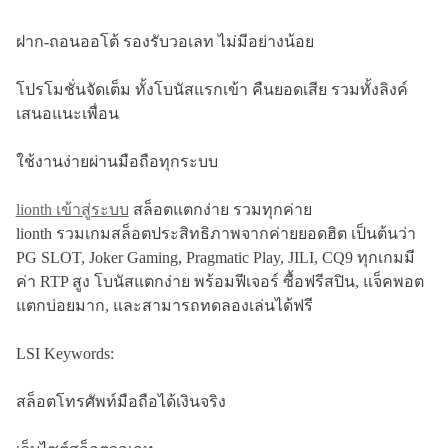
ฝาก-ถอนออโต้ รองรับวอเลท ไม่มีอย่างน้อย
โปรโมชั่นจัดเต็ม ทั้งโบนัสแรกเข้า คืนยอดเสีย รวมทั้งลิงค์
เสนอแนะเพื่อน
ใช้งานง่ายผ่านมือถือทุกระบบ
lionth เข้าสู่ระบบ
สล็อตแตกง่าย รวมทุกค่าย
lionth รวมเกมสล็อตประสิทธิภาพจากค่ายยอดฮิต เป็นต้นว่า
PG SLOT, Joker Gaming, Pragmatic Play, JILI, CQ9 ทุกเกมมี
ค่า RTP สูง โบนัสแตกง่าย พร้อมฟีเจอร์ ซื้อฟรีสปิน, แจ็คพอต
แตกบ่อยมาก, และสามารถทดลองเล่นได้ฟรี
LSI Keywords:
สล็อตโทรศัพท์มือถือได้เงินจริง