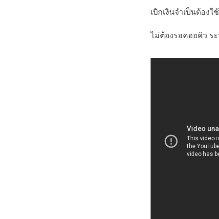
เบิกเงินจำเป็นต้อง
ไม่ต้องรอคอยคิว ระบ