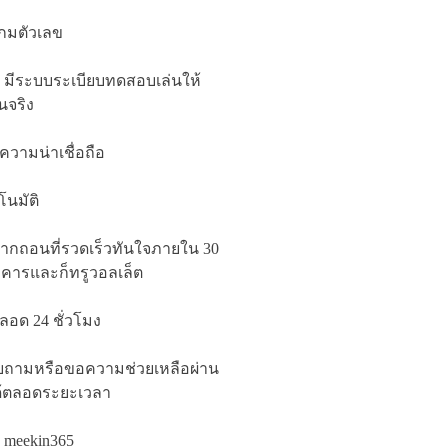
เกมตัวเลข
 มีระบบระเบียบทดสอบเล่นให้
นจริง
วามน่าเชื่อถือ
นมัติ
ฝากถอนที่รวดเร็วทันใจภายใน 30
าคารและก็ทรูวอลเล็ต
อด 24 ชั่วโมง
บถามหรือขอความช่วยเหลือผ่าน
ด้ตลอดระยะเวลา
บ meekin365