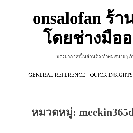
Skip
to
onsalofan ร้
content
โดยช่างมื
บรรยากาศเป็นส่วนตัว ทำผมสบายๆ กั
GENERAL REFERENCE · QUICK INSIGHTS
หมวดหมู่:
meekin365