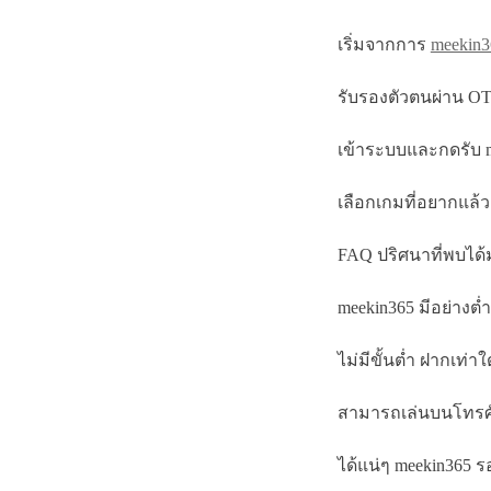
เริ่มจากการ
meekin3
รับรองตัวตนผ่าน O
เข้าระบบและกดรับ m
เลือกเกมที่อยากแล้ว
FAQ ปริศนาที่พบได
meekin365 มีอย่างต่
ไม่มีขั้นต่ำ ฝากเท่าใ
สามารถเล่นบนโทรศั
ได้แน่ๆ meekin365 รอ