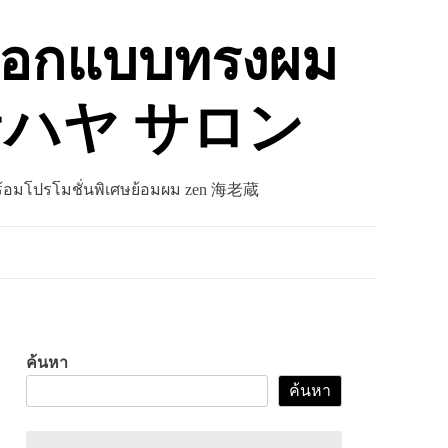
น ออกแบบทรงผม
น イケハヤ サロン
พร้อมโปรโมชั่นพิเศษย้อมผม zen 海老蔵
ค้นหา
ค้นหา