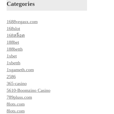
Categories
1688vegasx.com
168slot
168สล็อต
188bet
188betth
1xbet
1xbetth
1xgameth.com
2586
365-casino
5610-Boomzino Casino
789pluss.com
8lots.com
8lots.com