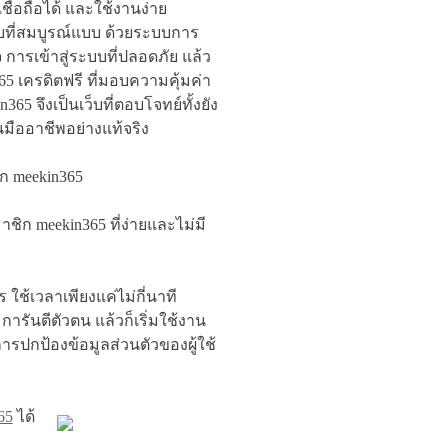
ื่อถือได้ และใช้งานง่าย
บที่สมบูรณ์แบบ ด้วยระบบการ
จ การเข้าสู่ระบบที่ปลอดภัย แล้ว
65 เครดิตฟรี ที่มอบความคุ้มค่า
n365 จึงเป็นเว็บที่ตอบโจทย์ทั้งยัง
นมืออาชีพอย่างแท้จริง
อก meekin365
ชิก meekin365 ที่ง่ายและไม่มี
 ใช้เวลาเพียงแค่ไม่กี่นาที
รันตีตัวตน แล้วก็เริ่มใช้งาน
ารปกป้องข้อมูลส่วนตัวของผู้ใช้
65
ได้