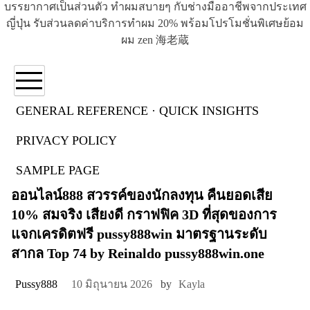
บรรยากาศเป็นส่วนตัว ทำผมสบายๆ กับช่างมืออาชีพจากประเทศ
ญี่ปุ่น รับส่วนลดค่าบริการทำผม 20% พร้อมโปรโมชั่นพิเศษย้อม
ผม zen 海老蔵
GENERAL REFERENCE · QUICK INSIGHTS
PRIVACY POLICY
SAMPLE PAGE
Pussy888 16 August 2026 pussy888win สล็อต
ออนไลน์888 สวรรค์ของนักลงทุน คืนยอดเสีย
10% สมจริง เสียงดี กราฟฟิค 3D ที่สุดของการ
แจกเครดิตฟรี pussy888win มาตรฐานระดับ
สากล Top 74 by Reinaldo pussy888win.one
Pussy888
10 มิถุนายน 2026
by
Kayla