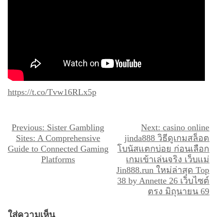
https://t.co/Tvw16RLx5p
แ
Previous:
Sister Gambling
Next:
casino online
Sites: A Comprehensive
jinda888 วิธีดูเกมสล็อต
น
Guide to Connected Gaming
โบนัสแตกบ่อย ก่อนเลือก
ะ
Platforms
เกมเข้าเล่นจริง เว็บแม่
Jin888.run ใหม่ล่าสุด Top
แ
38 by Annette 26 เว็บไซต์
น
ตรง มิถุนายน 69
ว
เ
ใส่ความเห็น