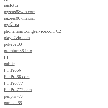
pgslotth
pgzeus88win.com
pgzeus88win.com
pgสล็อต
phonemonitoringservice.com CZ
play97vip.com
pokebet88
premium66.info
PT
public
PunPro66
PunPro66.com
PunPro777
PunPro777.com
punpro789
puntaek66