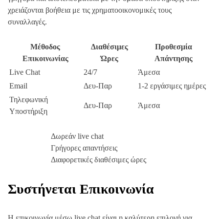
χρειάζονται βοήθεια με τις χρηματοοικονομικές τους
συναλλαγές.
Μέθοδος
Διαθέσιμες
Προθεσμία
Επικοινωνίας
Ώρες
Απάντησης
Live Chat
24/7
Άμεσα
Email
Δευ-Παρ
1-2 εργάσιμες ημέρες
Τηλεφωνική
Δευ-Παρ
Άμεσα
Υποστήριξη
Δωρεάν live chat
Γρήγορες απαντήσεις
Διαφορετικές διαθέσιμες ώρες
Συστήνεται Επικοινωνία
Η επικοινωνία μέσω live chat είναι η καλύτερη επιλογή για