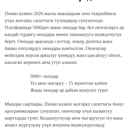
Пинко казино 2026-жылы жакшыраак оюн тажрыйбасы
үчүн жогорку сапаттагы түзүмдөрдү сунуштоодо.
Платформада 5000ден ашык оюндар бар, бул оюнчуларга ар
кандай түрдөгү оюндары менен таанышууга мүмкүнчүлүк
берет. Оюндар арасында слоттор, покер, рулетка жана
башка популярдуу оюндары камтылган. Оюнчулар
мобилдик версия аркылуу үнөмдүү жана ыңгайлуу ойноп,
каалаган жеринен акча утуп алышат.
5000+ оюндар
Тез акча чыгаруу – 15 мүнөттөн кийин
Жаңы оюндар ар дайым кошулуп турат
Мындан сырткары, Пинко казино жогорку сапаттагы бонус
программаларын сунуштап, оюнчулар үчүн кызыктуу
шарттарды түзөт. Колдонуучулар акча чыгаруусун тез жана
жеңил жүргүзүшү үчүн кошумча мүмкүндүктөрдү