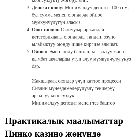
коопсуздукту жогорулатат.
Депозит коюу:
Минималдуу депозит 100 сом,
бул сумма менен оюндарда ойноо
мүмкүнчүлүгүн аласыз.
Оюн тандоо:
Оюнчулар ар кандай
категориядагы оюндарды тандап, өзүнө
ылайыктуу оюнду ишке киргизе алышат.
Ойноо:
Эми оюнду баштап, кызыктуу жана
кымбат акчаларды утуп алуу мүмкүнчүлүгүңүз
бар.
Жакшыраак оюндар үчүн каттоо процесси
Сиздин мүнөздөмөлөрүңүздү текшерүү
аркылуу коопсуздук
Минималдуу депозит менен тез баштоо
Практикалык маалыматтар
Пинко казино жөнүндө