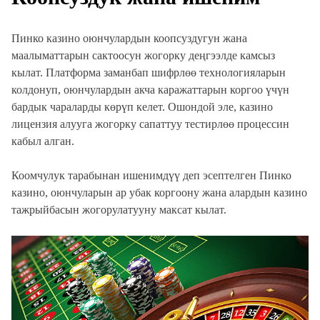
Пинко казино оюнчулардын коопсуздугун жана
маалыматтарын сактоосун жогорку деңгээлде камсыз
кылат. Платформа заманбап шифрлөө технологияларын
колдонуп, оюнчулардын акча каражаттарын коргоо үчүн
бардык чараларды көрүп келет. Ошондой эле, казино
лицензия алууга жогорку сапаттуу тестирлөө процессин
кабыл алган.
Коомчулук тарабынан ишенимдүү деп эсептелген Пинко
казино, оюнчуларын ар убак коргоону жана алардын казино
тажрыйбасын жогорулатууну максат кылат.