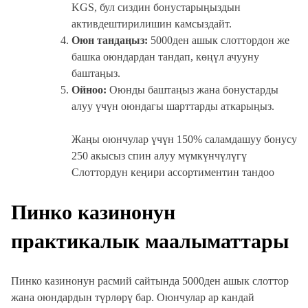
KGS, бул сиздин бонустарыңыздын
активдештирилишин камсыздайт.
Оюн тандаңыз:
5000ден ашык слоттордон же
башка оюндардан тандап, көңүл ачууну
баштаңыз.
Ойноо:
Оюнды баштаңыз жана бонустарды
алуу үчүн оюндагы шарттарды аткарыңыз.
Жаңы оюнчулар үчүн 150% саламдашуу бонусу
250 акысыз спин алуу мүмкүнчүлүгү
Слоттордун кеңири ассортиментин тандоо
Пинко казинонун
практикалык маалыматтары
Пинко казинонун расмий сайтында 5000ден ашык слоттор
жана оюндардын түрлөрү бар. Оюнчулар ар кандай