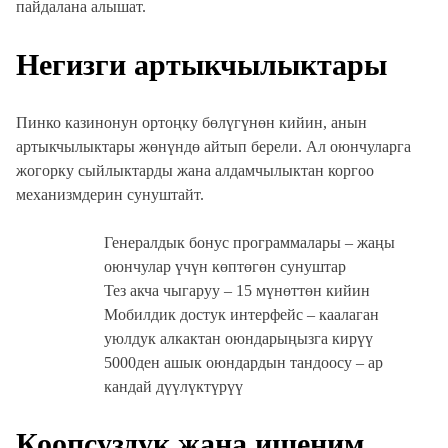
пайдалана алышат.
Негизги артыкчылыктары
Пинко казинонун ортоңку бөлүгүнөн кийин, анын
артыкчылыктары жөнүндө айтып берели. Ал оюнчуларга
жогорку сыйлыктарды жана алдамчылыктан коргоо
механизмдерин сунуштайт.
Генералдык бонус программалары – жаңы
оюнчулар үчүн көптөгөн сунуштар
Тез акча чыгаруу – 15 мүнөттөн кийин
Мобилдик достук интерфейс – каалаган
уюлдук алкактан оюндарыңызга кирүү
5000ден ашык оюндардын тандоосу – ар
кандай дүүлүктүрүү
Коопсуздук жана ишеним