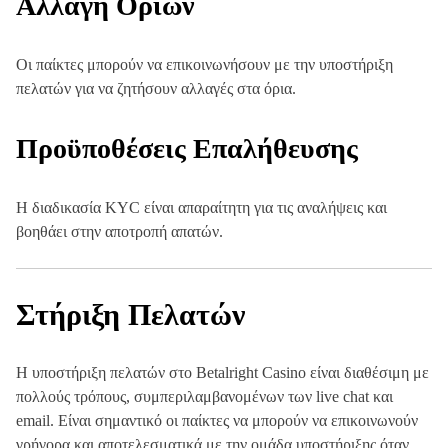
Αλλαγή Ορίων
Οι παίκτες μπορούν να επικοινωνήσουν με την υποστήριξη
πελατών για να ζητήσουν αλλαγές στα όρια.
Προϋποθέσεις Επαλήθευσης
Η διαδικασία KYC είναι απαραίτητη για τις αναλήψεις και
βοηθάει στην αποτροπή απατών.
Στήριξη Πελατών
Η υποστήριξη πελατών στο Betalright Casino είναι διαθέσιμη με
πολλούς τρόπους, συμπεριλαμβανομένων των live chat και
email. Είναι σημαντικό οι παίκτες να μπορούν να επικοινωνούν
γρήγορα και αποτελεσματικά με την ομάδα υποστήριξης όταν