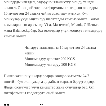
оюндарды изилдеп, өздөрүнө ылайыктуу оюнду тандай
алышат. Ошондой эле, платформанын чыгарыш оюндары
15 мүнөттөн 24 саатка чейин созулушу мүмкүн, бул
оюнчулар үчүн ыңгайлуу шарттарды камсыз кылат. Төлөм
ыкмаларынын арасында Visa, Mastercard, Mbank, O!Деньги
жана Balance.kg бар, бул оюнчулар үчүн коопсуз төлөмдөрдү
камсыз кылат.
Чыгаруу ылдамдыгы 15 мүнөттөн 24 саатка
чейин
Минималдуу депозит 200 KGS
Минималдуу чыгаруу 500 KGS
Пинко казинонун кардарларды колдоо кызматы 24/7
иштейт, бул оюнчуларга ар дайым жардам берүүгө даяр.
Жаңы оюнчулар үчүн кеңештер жана сунуштар бар, бул
платформаны колдонууга оңой кылат.