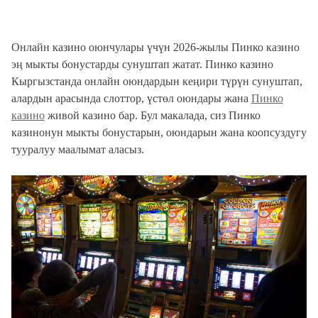
Онлайн казино оюнчулары үчүн 2026-жылы Пинко казино
эң мыкты бонустарды сунуштап жатат. Пинко казино
Кыргызстанда онлайн оюндардын кеңири түрүн сунуштап,
алардын арасында слоттор, үстөл оюндары жана
Пинко
казино
живой казино бар. Бул макалада, сиз Пинко
казинонун мыкты бонустарын, оюндарын жана коопсуздугу
тууралуу маалымат аласыз.