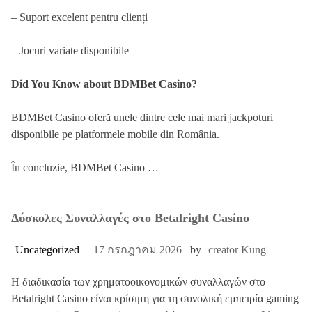
– Suport excelent pentru clienți
– Jocuri variate disponibile
Did You Know about BDMBet Casino?
BDMBet Casino oferă unele dintre cele mai mari jackpoturi
disponibile pe platformele mobile din România.
În concluzie, BDMBet Casino …
Δύσκολες Συναλλαγές στο Betalright Casino
Uncategorized
17 กรกฎาคม 2026
by
creator Kung
Η διαδικασία των χρηματοοικονομικών συναλλαγών στο
Betalright Casino είναι κρίσιμη για τη συνολική εμπειρία gaming