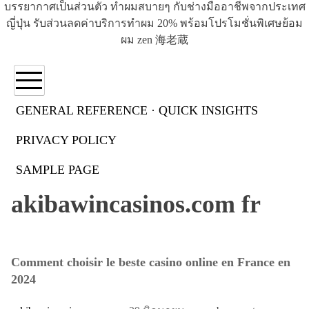
บรรยากาศเป็นส่วนตัว ทำผมสบายๆ กับช่างมืออาชีพจากประเทศ
ญี่ปุ่น รับส่วนลดค่าบริการทำผม 20% พร้อมโปรโมชั่นพิเศษย้อม
ผม zen 海老蔵
GENERAL REFERENCE · QUICK INSIGHTS
PRIVACY POLICY
หมวดหมู่:
SAMPLE PAGE
akibawincasinos.com fr
Comment choisir le beste casino online en France en
2024