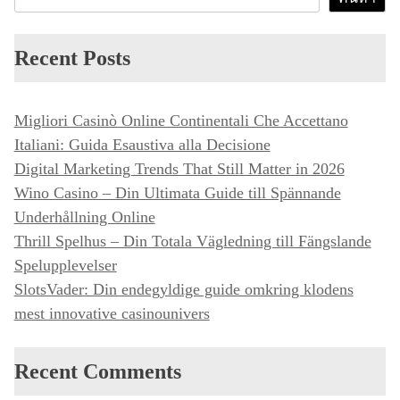
Recent Posts
Migliori Casinò Online Continentali Che Accettano
Italiani: Guida Esaustiva alla Decisione
Digital Marketing Trends That Still Matter in 2026
Wino Casino – Din Ultimata Guide till Spännande
Underhållning Online
Thrill Spelhus – Din Totala Vägledning till Fängslande
Spelupplevelser
SlotsVader: Din endegyldige guide omkring klodens
mest innovative casinounivers
Recent Comments