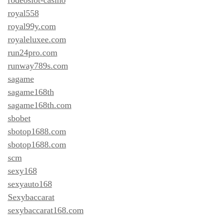
royal558
royal99y.com
royaleluxee.com
run24pro.com
runway789s.com
sagame
sagame168th
sagame168th.com
sbobet
sbotop1688.com
sbotop1688.com
scm
sexy168
sexyauto168
Sexybaccarat
sexybaccarat168.com