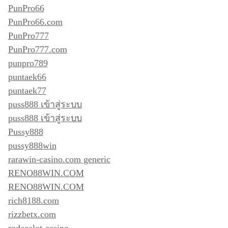
PunPro66
PunPro66.com
PunPro777
PunPro777.com
punpro789
puntaek66
puntaek77
puss888 เข้าสู่ระบบ
puss888 เข้าสู่ระบบ
Pussy888
pussy888win
rarawin-casino.com generic
RENO88WIN.COM
RENO88WIN.COM
rich8188.com
rizzbetx.com
rodeoslot-casino