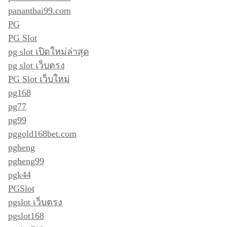
pananthai99.com
PG
PG Slot
pg slot เปิดใหม่ล่าสุด
pg slot เว็บตรง
PG Slot เว็บใหม่
pg168
pg77
pg99
pggold168bet.com
pgheng
pgheng99
pgk44
PGSlot
pgslot เว็บตรง
pgslot168