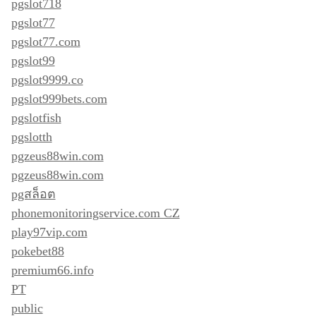
pgslot718
pgslot77
pgslot77.com
pgslot99
pgslot9999.co
pgslot999bets.com
pgslotfish
pgslotth
pgzeus88win.com
pgzeus88win.com
pgสล็อต
phonemonitoringservice.com CZ
play97vip.com
pokebet88
premium66.info
PT
public