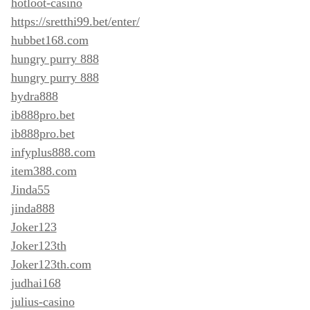
hotloot-casino
https://sretthi99.bet/enter/
hubbet168.com
hungry purry 888
hungry purry 888
hydra888
ib888pro.bet
ib888pro.bet
infyplus888.com
item388.com
Jinda55
jinda888
Joker123
Joker123th
Joker123th.com
judhai168
julius-casino