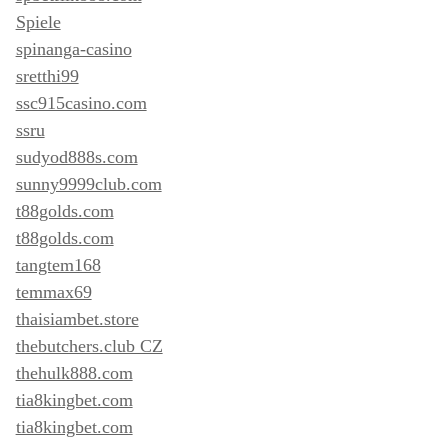
Spiele
spinanga-casino
sretthi99
ssc915casino.com
ssru
sudyod888s.com
sunny9999club.com
t88golds.com
t88golds.com
tangtem168
temmax69
thaisiambet.store
thebutchers.club CZ
thehulk888.com
tia8kingbet.com
tia8kingbet.com