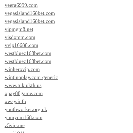
veera6999.com
vegasisland168bet.com
vegasisland168bet.com
vipmgm8.net
visdomm.com
vvip16688.com
westbluez168bet.com
westbluez168bet.com
winherovip.com
wintinoplay.com generic
www.tuktukth.us
xpay88game.com
xway.info
youthworker.org.uk
yumyum168.com
z5vip.me