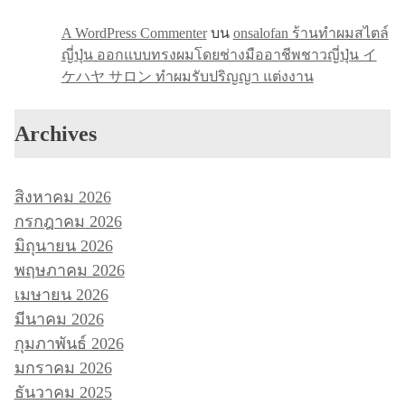
A WordPress Commenter
บน
onsalofan ร้านทำผมสไตล์
ญี่ปุ่น ออกแบบทรงผมโดยช่างมืออาชีพชาวญี่ปุ่น イ
ケハヤ サロン ทำผมรับปริญญา แต่งงาน
Archives
สิงหาคม 2026
กรกฎาคม 2026
มิถุนายน 2026
พฤษภาคม 2026
เมษายน 2026
มีนาคม 2026
กุมภาพันธ์ 2026
มกราคม 2026
ธันวาคม 2025