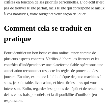
critères en fonction de ses priorités personnelles. L’objectif n’est
pas de trouver le site parfait, mais le site qui correspond le mieux
à vos habitudes, votre budget et votre façon de jouer.
Comment cela se traduit en
pratique
Pour identifier un bon beste casino online, tenez compte de
plusieurs aspects concrets. Vérifiez d’abord les licences et les
contrôles d’indépendance: une plateforme fiable opère sous une
autorisation reconnue et respecte les règles de protection des
joueurs. Ensuite, examinez la bibliothèque de jeux: machines à
sous, jeux de table, live casino, et bien sûr les titres qui vous
intéressent. Enfin, regardez les options de dépôt et de retrait, les
délais et les frais potentiels, et la disponibilité d’outils de jeu
responsable.