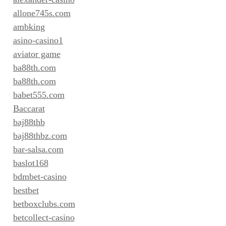
allone745s.com
ambking
asino-casino1
aviator game
ba88th.com
ba88th.com
babet555.com
Baccarat
baj88thb
baj88thbz.com
bar-salsa.com
baslot168
bdmbet-casino
bestbet
betboxclubs.com
betcollect-casino