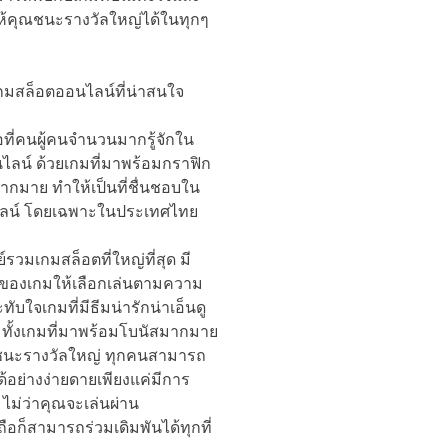
ให้คุณชนะรางวัลใหญ่ได้ในทุกๆ
กมสล็อตออนไลน์ที่น่าสนใจ
่อที่คนผู้คนจำนวนมากรู้จักใน
ลน์ ด้วยเกมที่มาพร้อมกราฟิก
่มากมาย ทำให้เป็นที่ชื่นชอบใน
ลน์ โดยเฉพาะในประเทศไทย
์รวมเกมสล็อตที่ใหญ่ที่สุด มี
องเกมให้เลือกเล่นตามความ
ับใจเกมที่มีธีมน่ารักน่าเอ็นดู
ะทั้งเกมที่มาพร้อมโบนัสมากมาย
ุณชนะรางวัลใหญ่ ทุกคนสามารถ
้อย่างง่ายดายเพียงแค่มีการ
ต ไม่ว่าคุณจะเล่นผ่าน
ือก็สามารถร่วมเดิมพันได้ทุกที่