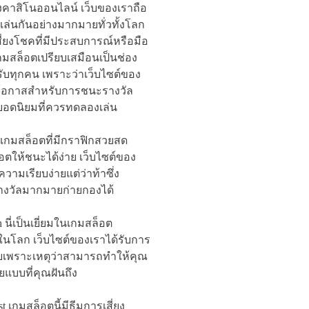
าสิโนออนไลน์ เว็บของเราถือ
ะก็เล่นกันอย่างมากมายทั่วทั้งโลก
สี่ยงโชคที่มีประสบการณ์หรือมือ
 เกมสล็อตเปรียบเสมือนเป็นช่อง
ับทุกคน เพราะว่าเว็บไซต์ของ
ด้โอกาสสำหรับการชนะรางวัล
ตยอดนิยมที่ควรทดลองเล่น
ป็นเกมสล็อตที่มีกราฟิกสวยสด
อตให้ชนะได้ง่าย เว็บไซต์ของ
ความเรียบง่ายแต่ว่าท้าซึ่ง
างวัลมากมายก่ายกองได้
 นี่เป็นเยี่ยมในเกมสล็อต
ุดในโลก เว็บไซต์ของเราได้รับการ
เพราะเหตุว่าสามารถทำให้คุณ
ยแบบที่คุณฝันถึง
t เกมสล็อตนี้มีธีมการเสี่ยง