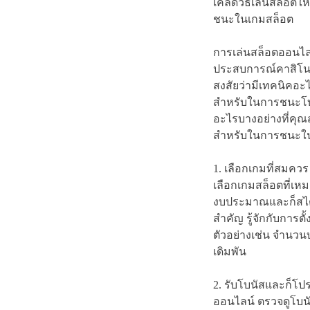
เคล็ดวิธีเล่นสล็อตใ
ชนะในเกมสล็อต
การเล่นสล็อตออนไลน์
ประสบการณ์คาสิโนข
สงสัยว่ามีเทคนิคอะ
สำหรับในการชนะโบนั
อะไรบางอย่างที่คุณส
สำหรับในการชนะใ
1. เลือกเกมที่สมคว
เลือกเกมสล็อตที่เหม
งบประมาณและก็สไตล
สำคัญ รู้จักกับการต
ตัวอย่างเช่น จำนว
เดิมพัน
2. รับโบนัสและก็โป
ออนไลน์ ตรวจดูโบนั