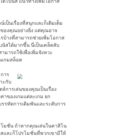
ห้ได้โบนัส แนวทางเพิ่มโอกาส
เป็นเรื่องที่สนุกและก็เติมเต็ม
องคุณอย่างยิ่ง แต่คุณอาจ
ไรบ้างที่สามารถช่วยเพิ่มโอกาส
สได้มากขึ้น นี่เป็นเคล็ดลับ
ามารถใช้เพื่อเพิ่มจังหวะ
นเกมสล็อต
ร การ
าะกับ
์การเล่นของคุณเป็นเรื่อง
ั้งค่าของเกมแต่ละเกม ยก
นบรรทัดการเดิมพันและระดับการ
รโมชั่น ถ้าหากคุณเล่นในคาสิโน
สและก็โปรโมชั่นที่พวกเขามีให้