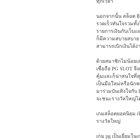
ทุกเวลา
นอกจากนั้น สล็อต ย
รวดเร็วทันใจรวมทั้
รายการเงินกับเว็บแห่ง
ก็มีความสบายสบาย ไ
สามารถเบิกเงินได้ง
ด้วยสมาชิกไม่น้อยเ
เชื่อถือ PG SLOT จึ
คุ้มและก็น่าสนใจที
เป็นมือใหม่หรือนั
มาร่วมบันเทิงใจกับ 
จะชนะรางวัลใหญ่ได้ท
เกมสล็อตยอดนิยม เ
รางวัลใหญ่
เกม pg เป็นเยี่ยมใน