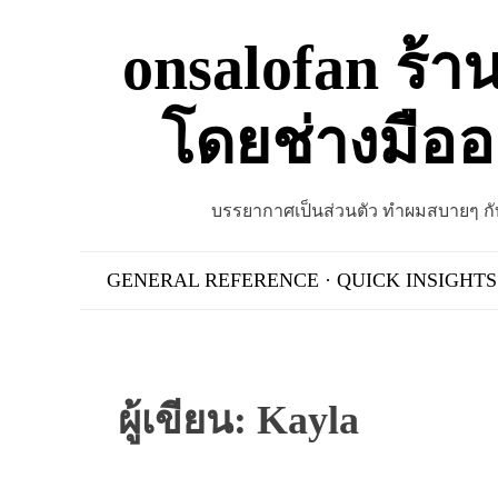
Skip
to
onsalofan ร้
content
โดยช่างมื
บรรยากาศเป็นส่วนตัว ทำผมสบายๆ กั
GENERAL REFERENCE · QUICK INSIGHTS
ผู้เขียน:
Kayla