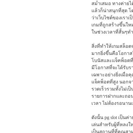
สม่ำเสมอ ทางค่ายได
แล้วก็น่าสนุกที่สุด 
ว่าเว็บไซต์ของเราเ
เกมที่ถูกสร้างขึ้นใ
ในช่วงเวลาที่สั้นๆทำ
สิ่งที่ทำให้เกมสล็อ
มากยิ่งขึ้นคือโอกา
โบนัสและแจ็คพ็อตท
มีโอกาสที่จะได้รับร
เฉพาะอย่างยิ่งเมื่อ
แจ็คพ็อตที่สูง นอกจ
รวดเร็วรวมทั้งไม่เ
รายการฝากและถอนเง
เวลา ไม่ต้องรอนาน
ดังนั้น pg slot เป็
เล่นสำหรับผู้ที่หล
เป็นสถานที่ที่คุณส