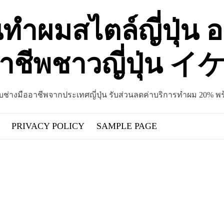
านทำผมสไตล์ญี่ปุ่
ออาชีพชาวญี่ปุ่
บช่างมืออาชีพจากประเทศญี่ปุ่น รับส่วนลดค่าบริการทำผม 20% 
PRIVACY POLICY
SAMPLE PAGE