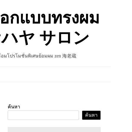
น ออกแบบทรงผม
น イケハヤ サロン
พร้อมโปรโมชั่นพิเศษย้อมผม zen 海老蔵
ค้นหา
ค้นหา