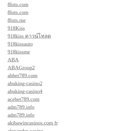
8lots.com
8lots.com
8lots.me
918Kiss
918kiss ดาวน์โหลด
918kissauto
918kissme
ABA
ABAGroup2
abbet789.com
abuking-casino2
abuking-casino4
acebet789.com
adm789.info
adm789.info
akibawincasinos.com fr
alexander-casino