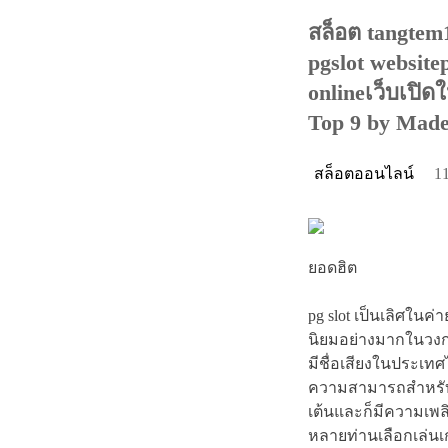
สล็อต tangtem
pgslot websitep
onlineเว็บเปิด
Top 9 by Made
สล็อตออนไลน์
1
ยอดฮิต
pg slot เป็นเลิศในค
นิยมอย่างมากในวงก
มีชื่อเสียงในประเทศ
ความสามารถสำหรับเพ
เต้นและก็มีความเพล
หลายท่านเลือกเล่นเก