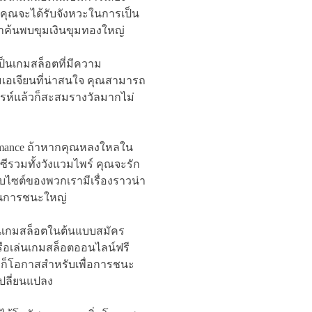
้น คุณจะได้รับจังหวะในการเป็น
าค้นพบขุมเงินขุมทองใหญ่
เป็นเกมสล็อตที่มีความ
มเอเจียนที่น่าสนใจ คุณสามารถ
รห์แล้วก็สะสมรางวัลมากไม่
Romance ถ้าหากคุณหลงใหลใน
ีรวมทั้งวังแวมไพร์ คุณจะรัก
็บไซต์ของพวกเรามีเรื่องราวน่า
นการชนะใหญ่
่นเกมสล็อตในต้นแบบสมัคร
ือเล่นเกมสล็อตออนไลน์ฟรี
ก็โอกาสสำหรับเพื่อการชนะ
เปลี่ยนแปลง