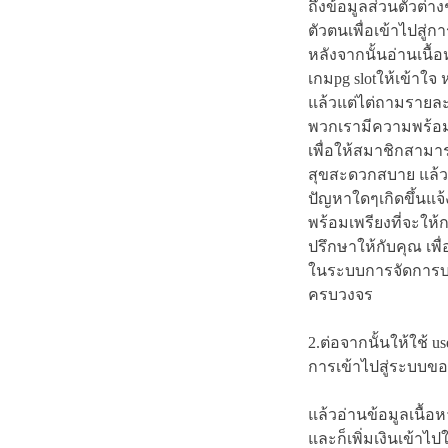
ถึงข้อมูลส่วนตัวต่าง
ตัวตนเพื่อเข้าไปสู่
หลังจากนั้นอ่านเนื้อ
เกมpg slotให้เข้าใจ 
แล้วแต่ไต่ถามรายละเ
พวกเรามีความพร้อมเ
เพื่อให้สมาชิกสามาร
สุขสะดวกสบาย แล้
ปัญหาใดๆเกิดขึ้นแจ
พร้อมเพรียงที่จะให้
ปรึกษาให้กับคุณ เพื
ในระบบการจัดการบร
ครบวงจร
2.ต่อจากนั้นให้ใช้ 
การเข้าไปสู่ระบบข
แล้วอ่านข้อมูลเนื้อหา
และก็เพิ่มเงินเข้าไ