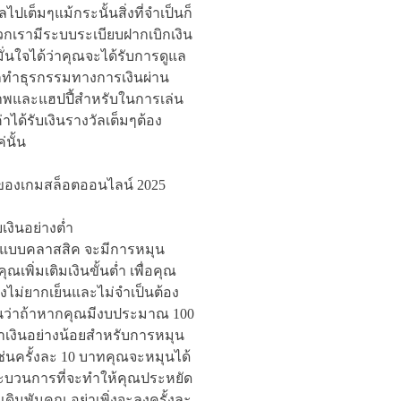
ลไปเต็มๆแม้กระนั้นสิ่งที่จำเป็นก็
 พวกเรามีระบบระเบียบฝากเบิกเงิน
มั่นใจได้ว่าคุณจะได้รับการดูแล
วก็ทำธุรกรรมทางการเงินผ่าน
าพและแฮปปี้สำหรับในการเล่น
ค่าได้รับเงินรางวัลเต็มๆต้อง
่นั้น
ของเกมสล็อตออนไลน์ 2025
เงินอย่างต่ำ
ตแบบคลาสสิค จะมีการหมุน
คุณเพิ่มเติมเงินขั้นต่ำ เพื่อคุณ
่างไม่ยากเย็นและไม่จำเป็นต้อง
ช่นว่าถ้าหากคุณมีงบประมาณ 100
าเงินอย่างน้อยสำหรับการหมุน
ช่นครั้งละ 10 บาทคุณจะหมุนได้
นกระบวนการที่จะทำให้คุณประหยัด
ดิมพันคุณ อย่าเพิ่งจะลงครั้งละ