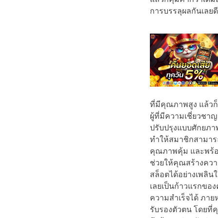
การบรรลุผลกันเลยดี
ที่มีคุณภาพสูง แล้
ผู้ที่มีความเชี่ยวชา
ปรับปรุงแบบศักยภา
ทำให้สมาชิกสามารถเ
คุณภาพคุ้ม และพร้อ
ช่วยให้คุณสร้างความ
สล็อตได้อย่างเพลินใจ
เลยเป็นก้าวแรกของค
ความสำเร็จได้ ภาย
รับรองตัวตน โดยที่ค