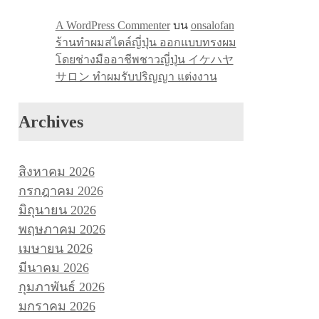
A WordPress Commenter
บน
onsalofan
ร้านทำผมสไตล์ญี่ปุ่น ออกแบบทรงผม
โดยช่างมืออาชีพชาวญี่ปุ่น イケハヤ
サロン ทำผมรับปริญญา แต่งงาน
Archives
สิงหาคม 2026
กรกฎาคม 2026
มิถุนายน 2026
พฤษภาคม 2026
เมษายน 2026
มีนาคม 2026
กุมภาพันธ์ 2026
มกราคม 2026