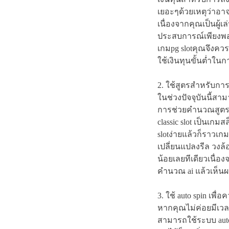
เยอะๆด้วยเหตุว่าอาจ
เนื่องจากคุณเป็นผู้เล่
ประสบการณ์เพียงพอ 
เกมpg slotคุณจึงคว
ใช้เงินทุนขั้นต่ำในก
2. ใช้สูตรสำหรับก
ในช่วงปัจจุบันนี้ส
การช่วยคำนวณสูตรเ
classic slot เป็นเกม
slotง่ายแล้วก็ราวเกม
เปลี่ยนแปลงรีล วงล้
น้อยเลยทีเดียวเนื่
คำนวณ ai แล้วเห็น
3. ใช้ auto spin เพื
หากคุณไม่ค่อยมีเวล
สามารถใช้ระบบ auto