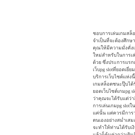
ชอบการเล่นเกมสล็อต
จำเป็นที่จะต้องศึกษ
คุณให้มีความมั่งคั่งเ
ใหม่สำหรับในการเล่นเก
ด้วย ซึ่งประการแรก
เว็บpg slotที่ยอดเยี่ย
บริการเว็บไซต์แห่งนี
เกมสล็อตชนะปุ๊บได้ร
ยอดเว็บไซต์เกมpg sl
ว่าคุณจะได้รับแต่ว
การเล่นเกมpg slotใน
แค่นั้น แต่ควรมีการ
ตนเองอย่างสม่ำเสมอร
จะทำให้ท่านได้รับ
แล้วก็คุ้มค่ากว่าเดิ