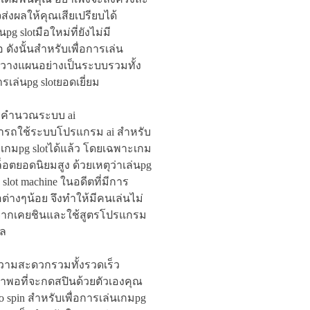
ส่งผลให้คุณเสียเปรียบได้
นpg slotมือใหม่ที่ยังไม่มี
ดังนั้นสำหรับเพื่อการเล่น
รวางแผนอย่างเป็นระบบรวมทั้ง
ารเล่นpg slotยอดเยี่ยม
ารคำนวณระบบ ai
ามารถใช้ระบบโปรแกรม ai สำหรับ
กมpg slotได้แล้ว โดยเฉพาะเกม
สล็อตยอดนิยมสูง ด้วยเหตุว่าเล่นpg
 slot machine ในอดีตที่มีการ
อต่างๆน้อย จึงทำให้มีคนเล่นไม่
องจากเคยชินและใช้สูตรโปรแกรม
ผล
่อความสะดวกรวมทั้งรวดเร็ว
าพอที่จะกดสปินด้วยตัวเองคุณ
 spin สำหรับเพื่อการเล่นเกมpg