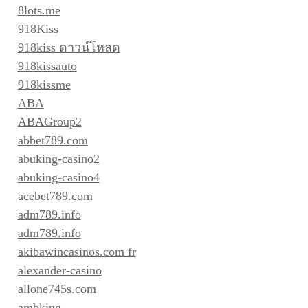
8lots.me
918Kiss
918kiss ดาวน์โหลด
918kissauto
918kissme
ABA
ABAGroup2
abbet789.com
abuking-casino2
abuking-casino4
acebet789.com
adm789.info
adm789.info
akibawincasinos.com fr
alexander-casino
allone745s.com
ambking