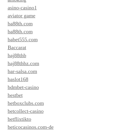
asino-casino1
aviator game
ba88th.com
ba88th.com
babet555.com
Baccarat
baj88thb
baj88thbz.com
bar-salsa.com
baslot168
bdmbet-casino
bestbet
betboxclubs.com
betcollect-casino
betflixtikto
beticocasinos.com-de