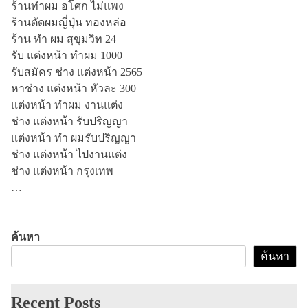
ร้านทําผม อโศก ไม่แพง
ร้านตัดผมญี่ปุ่น ทองหล่อ
ร้าน ทํา ผม สุขุมวิท 24
รับ แต่งหน้า ทำผม 1000
รับสมัคร ช่าง แต่งหน้า 2565
หาช่าง แต่งหน้า หัวละ 300
แต่งหน้า ทำผม งานแต่ง
ช่าง แต่งหน้า รับปริญญา
แต่งหน้า ทํา ผมรับปริญญา
ช่าง แต่งหน้า ไปงานแต่ง
ช่าง แต่งหน้า กรุงเทพ
…
ค้นหา
ค้นหา
Recent Posts