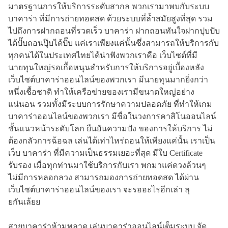
มาตรฐานการให้บริการระดับสากล พวกเรามาพบกับระบบ
บาคาร่า ที่มีการถ่ายทอดสด ด้วยระบบที่ล้ำสมัยสูงที่สุด รวม
ไปถึงการฝากถอนที่รวดเร็ว บาคาร่า ฝากถอนทันใจฝากปุบปับ
ได้ปั๊บถอนปุ๊บได้ปั๊บ แค่เราเพียงแค่นั้นซึ่งสามารถให้บริการกับ
ทุกคนได้ในประเทศไทยได้น่าฟังพวกเราคือ เว็บไซต์ที่มี
นายทุนใหญ่รอเกื้อหนุนสำหรับการให้บริการอยู่เบื้องหลัง
เว็บไซต์บาคาร่าออนไลน์ของพวกเรา มีนายทุนมากยิ่งกว่า
หนึ่งเชื้อชาติ ทำให้เครือข่ายของเรามีขนาดใหญ่อย่าง
แน่นอน รวมทั้งมีระบบการรักษาความปลอดภัย ที่ทำให้เกม
บาคาร่าออนไลน์ของพวกเรา มีชื่อในวงการคาสิโนออนไลน์
ชั้นแนวหน้าระดับโลก ยืนยันความปัง ของการให้บริการ ไม่
ต้องกลัวการฉ้อฉล เล่นได้เท่าไหร่ถอนให้เพียงแค่นั้น เราเป็น
เว็บ บาคาร่า ที่มีความเป็นธรรมเยอะที่สุด มีใบ Certificate
รับรอง เมื่อทุกท่านมาใช้บริการกับเรา พกมาแค่ดวงล้วนๆ
ไม่มีการหลอกลวง สามารถมองการถ่ายทอดสด ได้ผ่าน
เว็บไซต์บาคาร่าออนไลน์ของเรา จะรออะไรอีกเล่า ลุ
ยกันเล้ยย
สายบาคาร่าห้ามพลาด เล่นบาคาร่าออนไลน์เต็มระบบ จัด