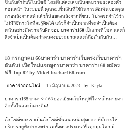
ขึ้นกับลำดับฟีโบนัชชี โดยที่แต่ละเลขเป็นผลบวกของสองตัว
ก่อนหน้า ในระบบนี้ คุณจะเพิ่มเงินที่ใช้ในการเดิมพันของคุณ
ภายหลังจากแพ้ แล้วก็น้อยลงหลังจากที่ชนะ โปรดจดจำไว้ว่า
ไม่มีวิธีการใดที่จะรู้ผิดได้ แล้วก็จำเป็นมากที่จะจำเป็นต้อง
พนันอย่างมีความรับผิดชอบ
บาคาร่า168
เป็นเกมที่โชค และก็
สิ่งจำเป็นเป็นต้องกำหนดงบประมาณและก็ถือมั่นกับมัน…
18 กรกฎาคม 66บาคาร่า บาคาร่าเว็บตรงเว็บบาคาร่า
อันดับ1 เปิดใหม่แจกสูตรบาคาร่า บาคาร่า168 สมัคร
ฟรี Top 82 by Mikel livebar168.com
บาคาร่าออนไลน์
15 มิถุนายน 2023
by
Kayla
บาคาร่า168
บาคาร่า168
ยอดเยี่ยมเว็บใหญ่ที่ใครๆก็หมายตา
อีกทั้งในและก็ต่างถิ่น!
เว็บไซต์ของเราเป็นเว็บไซต์ชั้นแนวหน้าสุดยอด ที่มีการให้
บริการอยู่ทั้งประเทศ รวมทั้งต่างประเทศทั่วทุกมุมโลก มี