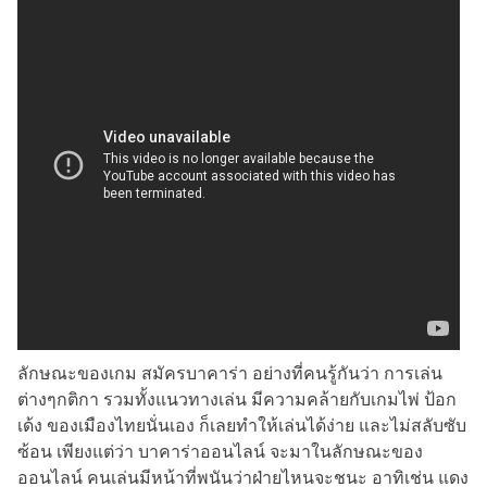
ลักษณะของเกม สมัครบาคาร่า อย่างที่คนรู้กันว่า การเล่น
ต่างๆกติกา รวมทั้งแนวทางเล่น มีความคล้ายกับเกมไพ่ ป้อก
เด้ง ของเมืองไทยนั่นเอง ก็เลยทำให้เล่นได้ง่าย และไม่สลับซับ
ซ้อน เพียงแต่ว่า บาคาร่าออนไลน์ จะมาในลักษณะของ
ออนไลน์ คนเล่นมีหน้าที่พนันว่าฝ่ายไหนจะชนะ อาทิเช่น แดง