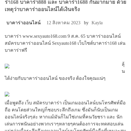
ร่า168 บาคาร่า888 และ บาคาร่า1688 กันมากมาย ด้วย
เหตุว่าบาคาร่าออนไลน์ได้เงินจริง
บาคาร่าออนไลน์
12 สิงหาคม 2023
by
Kayla
บาคาร่า www.sexyauto168.com 9 ส.ค. 65 บาคาร่าออนไลน์
สมัครบาคาร่าออนไลน์ Sexyauto168 เว็บไซต์บาคาร่า168 เล่น
บาคาร่าฟรี
ลุ้
น
ได้ง่ายกับบาคาร่าออนไลน์ ของจริง ต้องใจคุณแน่ๆ
เมื่อพูดถึง เว็บ สมัครบาคาร่า เป็นเกมออนไลน์บนโทรศัพท์มือ
ถือ คนโดยส่วนใหญ่ก็ชอบระลึกถึงเกม ซึ่งมันก็นับเป็นเกม
ออนไลน์จริงๆล่ะ หากแม้มันก็ไม่ใช่เกมที่คนวัยชรา และ นัก
เล่นการพนันอย่างพวกเราๆหลายๆคนต้องการจะทดสอบเล่น
แน่ๆว่าเมื่อระลึกถึงเกมออนไลน์บนโทรศัพท์มือถือที่เหมาะสม