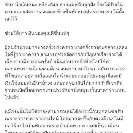
ชนะ น้ำเงินชนะ หรือเสมอ หากแม้พนันถูกฝั่ง ก็จะได้รับเงิน
ตามแต่ละอัตราของแต่ละข้างพื้นที่เว็บ สมัครบาคาร่า ได้ตั้ง
เอาไว้
ช่วยให้การเงินของคุณดีขึ้นแน่ๆ
ผู้คนจำนวนมากบางครั้งบางคราว บางครั้งอาจจะคลางแคลง
ใจที่รู้ว่า บาคาร่า สามารถช่วยจัดการกับปัญหาเรื่องรายได้
เนื่องจากมีบางคนครั้งดำเนินงานประจำทั่วๆไป ใช้ค่า
ตอบแทนรายเดือนชนเดือน จนตราบเท่าไปพบ สมัครบาคาร่า
ที่โฆษณาอยู่ตามสื่อออนไลน์ ก็เลยทดลองไปเล่นดู เผื่อจะมี
เงินใช้แบบคนอื่นๆบ้างง แต่บทสรุปกลับได้มากกว่าที่เขาคิด
จวบจนบัดนี้ออกจากงานประจำมานั่งหมุน เว็บบาคาร่า แทน
ไปแล้ว
แม้กระนั้นไม่ใช่ว่าจะสามารถเล่นได้อย่างนี้กันทุกคนขอรับ
เพราะว่า บาคาร่าออนไลน์ โดยมากจะขึ้นกับดวงล้วนๆไม่มี
กลวิธีอะไรเป็นพิเศษ เพราะถ้าเกิดพวกเราเคยเห็นว่ามีคน
โฆษณาขายวิถีทางปั่นสมัครบาคาร่า ต้องเชื่อเลยว่า พูดปด