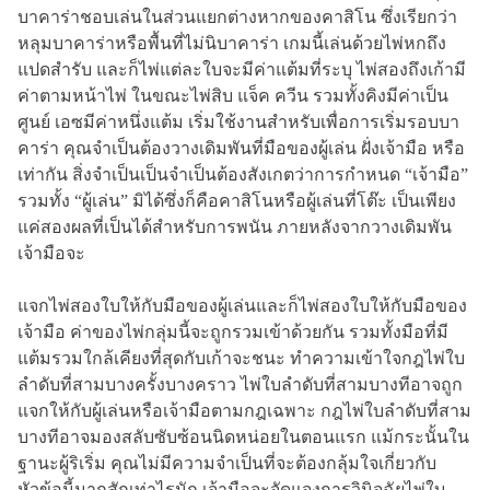
บาคาร่าชอบเล่นในส่วนแยกต่างหากของคาสิโน ซึ่งเรียกว่า
หลุมบาคาร่าหรือพื้นที่ไม่นิบาคาร่า เกมนี้เล่นด้วยไพ่หกถึง
แปดสำรับ และก็ไพ่แต่ละใบจะมีค่าแต้มที่ระบุ ไพ่สองถึงเก้ามี
ค่าตามหน้าไพ่ ในขณะไพ่สิบ แจ็ค ควีน รวมทั้งคิงมีค่าเป็น
ศูนย์ เอซมีค่าหนึ่งแต้ม เริ่มใช้งานสำหรับเพื่อการเริ่มรอบบา
คาร่า คุณจำเป็นต้องวางเดิมพันที่มือของผู้เล่น ฝั่งเจ้ามือ หรือ
เท่ากัน สิ่งจำเป็นเป็นจำเป็นต้องสังเกตว่าการกำหนด “เจ้ามือ”
รวมทั้ง “ผู้เล่น” มิได้ซึ่งก็คือคาสิโนหรือผู้เล่นที่โต๊ะ เป็นเพียง
แค่สองผลที่เป็นได้สำหรับการพนัน ภายหลังจากวางเดิมพัน
เจ้ามือจะ
แจกไพ่สองใบให้กับมือของผู้เล่นและก็ไพ่สองใบให้กับมือของ
เจ้ามือ ค่าของไพ่กลุ่มนี้จะถูกรวมเข้าด้วยกัน รวมทั้งมือที่มี
แต้มรวมใกล้เคียงที่สุดกับเก้าจะชนะ ทำความเข้าใจกฎไพ่ใบ
ลำดับที่สามบางครั้งบางคราว ไพ่ใบลำดับที่สามบางทีอาจถูก
แจกให้กับผู้เล่นหรือเจ้ามือตามกฎเฉพาะ กฎไพ่ใบลำดับที่สาม
บางทีอาจมองสลับซับซ้อนนิดหน่อยในตอนแรก แม้กระนั้นใน
ฐานะผู้ริเริ่ม คุณไม่มีความจำเป็นที่จะต้องกลุ้มใจเกี่ยวกับ
หัวข้อนี้มากสักเท่าไรนัก เจ้ามือจะจัดแจงการวินิจฉัยไพ่ใบ