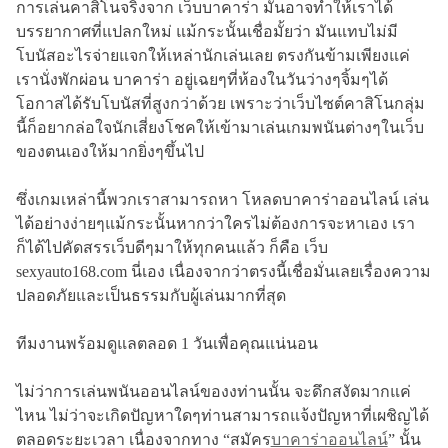
การเล่นคาสิโนจริงจาก เว็บบาคาร่า มันอาจทำให้เราได้
บรรยากาศที่แปลกใหม่ แม้กระนั้นเชื่อมั้ยว่า มันแทบไม่มี
โบนัสอะไรจ่ายแจกให้เหล่านักเล่นเลย ตรงกันข้ามเพียงแค่
เรานั่งพักผ่อน บาคาร่า อยู่เฉยๆที่ห้องในวันว่างๆจิ้มๆได้
โอกาสได้รับโบนัสที่สูงกว่าด้วย เพราะว่าเว็บไซต์คาสิโนกลุ่ม
นี้ก็อยากล่อใจนักเสี่ยงโชคให้เข้ามาเล่นเกมพนันต่างๆในเว็บ
ของตนเองให้มากยิ่งๆขึ้นไป
ซึ่งเกมเหล่านี้พวกเราสามารถหา โหลดบาคาร่าออนไลน์ เล่น
ได้อย่างง่ายๆแม้กระนั้นหากว่าใครไม่ต้องการจะหาเอง เรา
ก็ได้ไปคัดสรรเว็บดีๆมาให้ทุกคนแล้ว ก็คือ เว็บ
sexyauto168.com นี่เอง เนื่องจากว่าตรงนี้เชื่อมั่นเลยเรื่องความ
ปลอดภัยและเป็นธรรมกับผู้เล่นมากที่สุด
ทีมงานพร้อมดูแลตลอด 1 วันเพื่อคุณแน่นอน
ไม่ว่าการเล่นพนันออนไลน์ของงท่านนั้น จะดึกสงัดมากแค่
ไหน ไม่ว่าจะเกิดปัญหาใดๆท่านสามารถแจ้งปัญหาที่เผชิญได้
ตลอดระยะเวลา เนื่องจากทาง “สมัคร
บาคาร่าออนไลน์
” นั้น