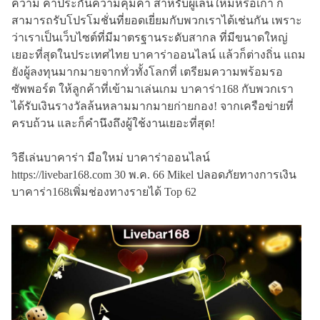
ความ ค้ำประกันความคุ้มค่า สำหรับผู้เล่นใหม่หรือเก่า ก็
สามารถรับโปรโมชั่นที่ยอดเยี่ยมกับพวกเราได้เช่นกัน เพราะ
ว่าเราเป็นเว็บไซต์ที่มีมาตรฐานระดับสากล ที่มีขนาดใหญ่
เยอะที่สุดในประเทศไทย บาคาร่าออนไลน์ แล้วก็ต่างถิ่น แถม
ยังผู้ลงทุนมากมายจากทั่วทั้งโลกที่ เตรียมความพร้อมรอ
ซัพพอร์ต ให้ลูกค้าที่เข้ามาเล่นเกม บาคาร่า168 กับพวกเรา
ได้รับเงินรางวัลล้นหลามมากมายก่ายกอง! จากเครือข่ายที่
ครบถ้วน และก็คำนึงถึงผู้ใช้งานเยอะที่สุด!
วิธีเล่นบาคาร่า มือใหม่ บาคาร่าออนไลน์
https://livebar168.com 30 พ.ค. 66 Mikel ปลอดภัยทางการเงิน
บาคาร่า168เพิ่มช่องทางรายได้ Top 62