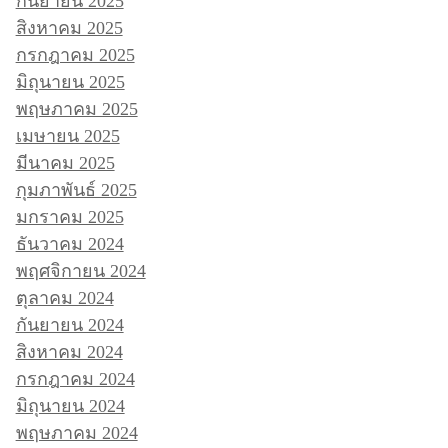
กันยายน 2025
สิงหาคม 2025
กรกฎาคม 2025
มิถุนายน 2025
พฤษภาคม 2025
เมษายน 2025
มีนาคม 2025
กุมภาพันธ์ 2025
มกราคม 2025
ธันวาคม 2024
พฤศจิกายน 2024
ตุลาคม 2024
กันยายน 2024
สิงหาคม 2024
กรกฎาคม 2024
มิถุนายน 2024
พฤษภาคม 2024