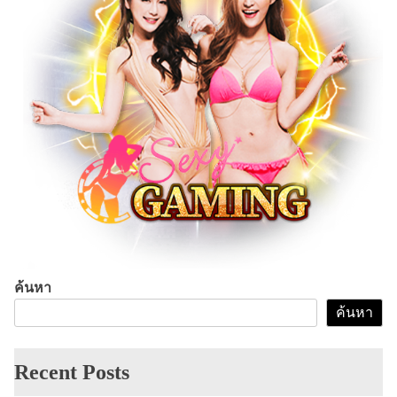
ค้นหา
ค้นหา
Recent Posts