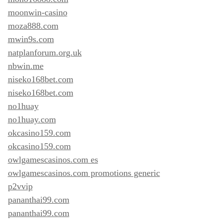
moonwin-casino
moza888.com
mwin9s.com
natplanforum.org.uk
nbwin.me
niseko168bet.com
niseko168bet.com
no1huay
no1huay.com
okcasino159.com
okcasino159.com
owlgamescasinos.com es
owlgamescasinos.com promotions generic
p2vvip
pananthai99.com
pananthai99.com