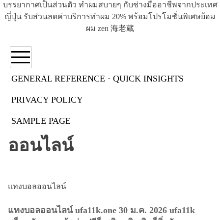
บรรยากาศเป็นส่วนตัว ทำผมสบายๆ กับช่างมืออาชีพจากประเทศ
ญี่ปุ่น รับส่วนลดค่าบริการทำผม 20% พร้อมโปรโมชั่นพิเศษย้อม
ผม zen 海老蔵
GENERAL REFERENCE · QUICK INSIGHTS
PRIVACY POLICY
หมวดหมู่:
แทงบอล
SAMPLE PAGE
ออนไลน์
แทงบอลออนไลน์
แทงบอลออนไลน์ ufa11k.one 30 ม.ค. 2026 ufa11k