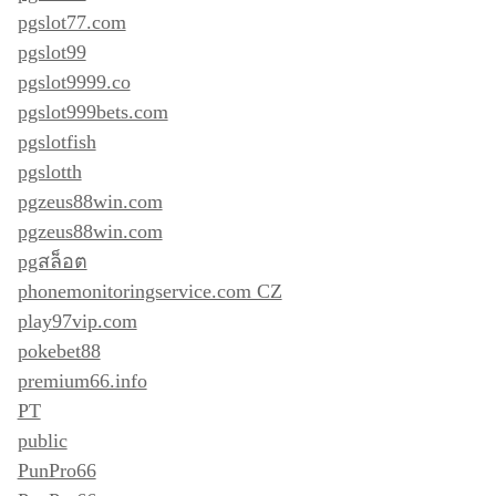
pgslot77.com
pgslot99
pgslot9999.co
pgslot999bets.com
pgslotfish
pgslotth
pgzeus88win.com
pgzeus88win.com
pgสล็อต
phonemonitoringservice.com CZ
play97vip.com
pokebet88
premium66.info
PT
public
PunPro66