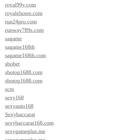
royal99y.com
royaleluxee.com
run24pro.com
runway789s.com
sagame
sagame168th
sagame168th.com
sbobet
sbotop1688.com
sbotop1688.com
scm
sexy168
sexyauto168
Sexybaccarat
sexybaccarat168.com
sexygameplus.me
sexygameplus.me