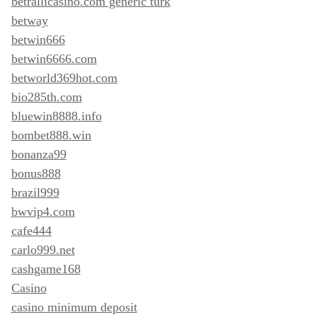
betrallicasino.com generic turk
betway
betwin666
betwin6666.com
betworld369hot.com
bio285th.com
bluewin8888.info
bombet888.win
bonanza99
bonus888
brazil999
bwvip4.com
cafe444
carlo999.net
cashgame168
Casino
casino minimum deposit