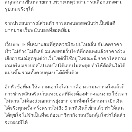
สนุกสนานขึ้นหลายเท่า เพราะเหตุว่าสามารถเลือกแทงตาม
รูปเกมจริงๆได้
จากประสบการณ์ส่วนตัว การแทงบอลสดนับว่าเป็นข้อดี
มากมาย เว็บพนันบอลที่ยอดเยี่ยม
เว็บ ufa11k ที่เหมาะสมที่สุดควรมีระบบไหลลื่น อัปเดตราคา
เร็ว ไม่ค้าง ไม่ดีเลย์ ผมเคยพบเว็บไซต์ที่กดแทงแล้วราคาถ่วง
เสียอารมณ์สุดๆแต่ว่าเว็บไซต์ที่ใช้อยู่ในขณะนี้ ราคาไหลตาม
เกมจริง มองบอลไป แทงไปได้แบบไม่สะดุด ทำให้ตัดสินใจได้
แม่นขึ้น รวมทั้งควบคุมงบได้ดีขึ้นด้วย
อีกหัวข้อที่ผมให้ความเอาใจใส่มากคือ ความน่าวางใจแล้วก็
การชำระเงินจริง เว็บแทงบอลที่ดีจะต้องฝาก-ถอนง่าย ใช้เวลา
ไม่นาน ไม่ต้องส่งเอกสารยุ่งยาก จากที่ผมใช้งานมา เบิกเงิน
ได้จริงทุกครั้ง ครั้งคราวไม่ถึง 5 นาทีเงินก็เข้าแล้ว ทำให้เล่น
ได้สุขใจ ไม่จำเป็นที่จะต้องมาวิตกกังวลหรือกลุ้มใจว่าได้แล้ว
จะถอนมิได้