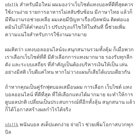
ufa11k สำหรับมือใหม่ ผมมองว่าเว็บไซต์แทงบอลที่ดีที่สุดควร
ใช้งานง่าย รายการอาหารไม่สลับซับซ้อน มีภาษาไทย แล้วก็
มีทีมงานรอช่วยเหลือ ผมเคยมีปัญหาเรื่องบิลพนัน ติดต่อแอ
ดมินไปก็ได้คำตอบไว ปรับปรุงแก้ไขให้ในทันที นี้ช่วยเพิ่ม
ความแน่ใจสำหรับการใช้งานมากมาย
ผมคิดว่า แทงบอลออนไลน์จะสนุกสนานรวมทั้งคุ้ม ก็เมื่อพวก
เราเลือกเว็บไซต์ที่ดี มีตัวเลือกการแทงมากมาย รองรับทุกลีก
ดัง และระบบเสถียร ที่สำคัญเป็นต้องบริหารเงินให้เป็น เล่น
อย่างมีสติ เว็บดีแค่ไหน หากไม่วางแผนก็เสียได้แบบเดียวกัน
ถ้าหากคุณเป็นคู่รักฟุตบอลเสมือนผม การเลือก เว็บไซต์ แทง
บอลออนไลน์ ที่ดีที่สุด ที่ให้เลือกแทงได้มากมาย จะทำให้การ
ดูบอลปกติ เปลี่ยนเป็นประสบการณ์ที่อีกทั้งลุ้น สนุกสนาน แล้ว
ก็ได้โอกาสสร้างผลกำไรได้จริง
ufa11k
พนันบอล สเต็ปแตกง่าย จ่ายไว ช่วยเพิ่มโอกาสบวกทุก
บิล