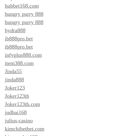
hubbet168.com
hungry purry 888
hungry purry 888
hydra888
ib888pro.bet
ib888pro.bet
infyplus888.com
item388.com
Jinda55
jinda888
Joker123
Joker123th
Joker123th.com
judhai168
julius-casino
kimchibetbet.com