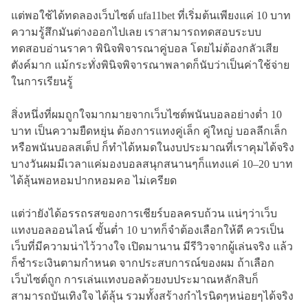
แต่พอใช้ได้ทดลองเว็บไซต์ ufa11bet ที่เริ่มต้นเพียงแค่ 10 บาท
ความรู้สึกมันต่างออกไปเลย เราสามารถทดสอบระบบ
ทดสอบอ่านราคา พินิจพิจารณาคู่บอล โดยไม่ต้องกลัวเสีย
ตังค์มาก แม้กระทั่งพินิจพิจารณาพลาดก็นับว่าเป็นค่าใช้จ่าย
ในการเรียนรู้
สิ่งหนึ่งที่ผมถูกใจมากมายจากเว็บไซต์พนันบอลอย่างต่ำ 10
บาท เป็นความยืดหยุ่น ต้องการแทงคู่เล็ก คู่ใหญ่ บอลลีกเล็ก
หรือพนันบอลสเต็ป ก็ทำได้หมดในงบประมาณที่เราคุมได้จริง
บางวันผมมีเวลาแค่มองบอลสนุกสนานๆก็แทงแค่ 10–20 บาท
ได้ลุ้นพอหอมปากหอมคอ ไม่เครียด
แต่ว่ายังได้อรรถรสของการเชียร์บอลครบถ้วน แน่ๆว่าเว็บ
แทงบอลออนไลน์ ขั้นต่ำ 10 บาทก็จำต้องเลือกให้ดี ควรเป็น
เว็บที่มีความน่าไว้วางใจ เปิดมานาน มีรีวิวจากผู้เล่นจริง แล้ว
ก็ชำระเงินตามกำหนด จากประสบการณ์ของผม ถ้าเลือก
เว็บไซต์ถูก การเล่นแทงบอลด้วยงบประมาณหลักสิบก็
สามารถบันเทิงใจ ได้ลุ้น รวมทั้งสร้างกำไรนิดๆหน่อยๆได้จริง