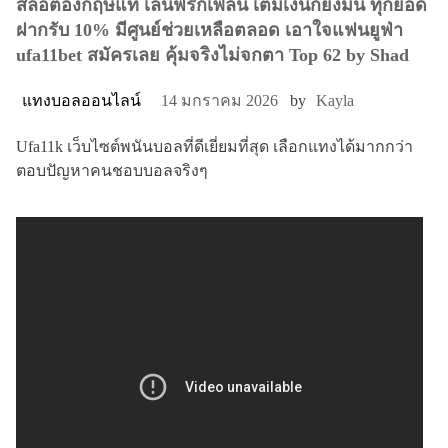
สล็อตอังกฤษแท้ เล่นฟรีก็เพลิน เติมเงินก็ยิ่งมัน ทุกยอด
ฝากรับ 10% มีศูนย์ช่วยเหลือตลอด เอาใจแฟนยูฟ่า
ufa11bet สมัครเลย คุ้มจริงไม่จกตา Top 62 by Shad
แทงบอลออนไลน์
14 มกราคม 2026
by
Kayla
Ufa11k เว็บไซต์พนันบอลที่ดีเยี่ยมที่สุด เลือกแทงได้มากกว่า
ตอบปัญหาคนชอบบอลจริงๆ