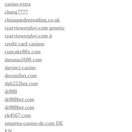
casino-extra
chang7777
chinagardenreading.co.uk
crazytowerplay.com generic
crazytowerplay.com it
credit card casinos
cupcake88x.com
daruma1688.com
davinci-casino
deromibet.com
dgb222hot.com
dr888
dr888bet.com
dr888bet.com
ek4567.com
empirea-casino-de.com DE
EN