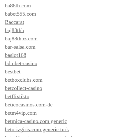
ba88th.com
babet555.com
Baccarat
baj88thb
baj88thbz.com
bar-salsa.com
baslot168
bdmbet-casino
bestbet
betboxclubs.com
betcollect-casino
betflixtikto
beticocasinos.com-de
betm4vip.com
betmica-casino.com generic
betorizgiris.com generic turk