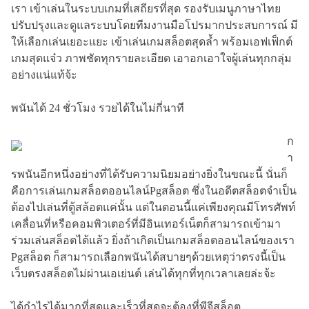
เรา เข้าเล่นในระบบเกมที่เสถียรที่สุด รองรับเมนูภาษาไทย
ปรับปรุงและดูแลระบบโดยทีมงานมือโปรมากประสบการณ์ มี
ให้เลือกเล่นเยอะแยะ เข้าเล่นเกมสล็อตสุดล้ำ พร้อมเอฟเฟ็กต์
เกมสุดแจ๋ว ภาพชัดทุกรายละเอียด เอาอกเอาใจผู้เล่นทุกกลุ่ม
อย่างแน่แท้จ้ะ
พนันได้ 24 ชั่วโมง รวยได้ในไม่กี่นาที
ก
า
รพนันอีกหนึ่งอย่างที่ได้รับความนิยมอย่างยิ่งในขณะนี้ นั่นก็
คือการเล่นเกมสล็อตออนไลน์Pgสล็อต ซึ่งในอดีตสล็อตจำเป็น
ต้องไปเล่นที่ตู้สล้อตแค่นั้น แต่ในตอนนี้แค่เพียงคุณมีโทรศัพท์
เคลื่อนที่หรือคอมพิวเตอร์ที่มีอินเทอร์เน็ตก็สามารถเข้ามา
ร่วมเล่นสล็อตได้แล้ว ยิ่งถ้าเกิดเป็นเกมสล็อตออนไลน์ของเรา
Pgสล็อต ก็สามารถเลือกพนันได้สบายๆด้วยเหตุว่าตรงนี้เป็น
เว็บตรงสล็อตไม่ผ่านเอเย่นต์ เล่นได้ทุกที่ทุกเวลาเลยล่ะจ้ะ
ได้กำไรได้มากที่สุดและเร็วที่สุดจะต้องที่พีจีสล็อต