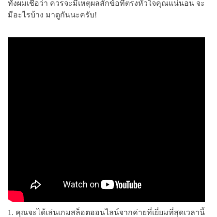
ทั้งผมเชื่อว่า ควรจะมีเหตุผลสักข้อที่ตรงหัวใจคุณแน่นอน จะ
มีอะไรบ้าง มาดูกันนะครับ!
1. คุณจะได้เล่นเกมสล็อตออนไลน์จากค่ายที่เยี่ยมที่สุดเวลานี้