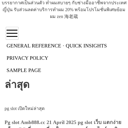
บรรยากาศเป็นส่วนตัว ทำผมสบายๆ กับช่างมืออาชีพจากประเทศ
ญี่ปุ่น รับส่วนลดค่าบริการทำผม 20% พร้อมโปรโมชั่นพิเศษย้อม
ผม zen 海老蔵
GENERAL REFERENCE · QUICK INSIGHTS
PRIVACY POLICY
หมวดหมู่:
pg slot เปิดใหม่
SAMPLE PAGE
ล่าสุด
pg slot เปิดใหม่ล่าสุด
Pg slot Amb888.cc 21 April 2025 pg slot เว็บ แตกง่าย