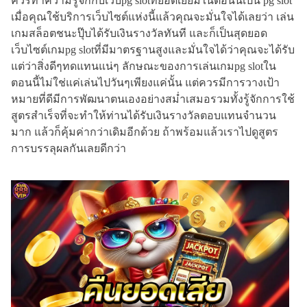
ควรทำความรู้จักกับเว็บpg slotที่ยอดเยี่ยมในตอนนี้เป็น pg slot
เมื่อคุณใช้บริการเว็บไซต์แห่งนี้แล้วคุณจะมั่นใจได้เลยว่า เล่น
เกมสล็อตชนะปุ๊บได้รับเงินรางวัลทันที และก็เป็นสุดยอด
เว็บไซต์เกมpg slotที่มีมาตรฐานสูงและมั่นใจได้ว่าคุณจะได้รับ
แต่ว่าสิ่งดีๆทดแทนแน่ๆ ลักษณะของการเล่นเกมpg slotใน
ตอนนี้ไม่ใช่แค่เล่นไปวันๆเพียงแค่นั้น แต่ควรมีการวางเป้า
หมายที่ดีมีการพัฒนาตนเองอย่างสม่ำเสมอรวมทั้งรู้จักการใช้
สูตรสำเร็จที่จะทำให้ท่านได้รับเงินรางวัลตอบแทนจำนวน
มาก แล้วก็คุ้มค่ากว่าเดิมอีกด้วย ถ้าพร้อมแล้วเราไปดูสูตร
การบรรลุผลกันเลยดีกว่า