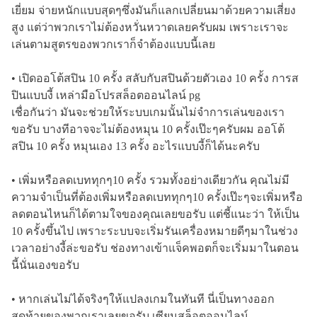
เยี่ยม จ่ายหนักแบบสุดๆซึ่งมันก็แลกเปลี่ยนมาด้วยความเสี่ยง
สูง แต่ว่าพวกเราไม่ต้องหวั่นหวาดเลยครับผม เพราะเราจะ
เล่นตามสูตรของพวกเราก็จำต้องแบบนี้เลย
• เปิดออโต้สปิน 10 ครั้ง สลับกับสปินด้วยตัวเอง 10 ครั้ง การส
ปินแบบงี้ เหล่ามือโปรสล็อตออนไลน์ pg
เชื่อกันว่า มันจะช่วยให้ระบบเกมนั้นไม่จำการเล่นของเรา
ขอรับ บางทีอาจจะไม่ต้องหมุน 10 ครั้งเป๊ะๆครับผม ออโต้
สปิน 10 ครั้ง หมุนเอง 13 ครั้ง อะไรแบบงี้ก็ได้นะครับ
• เพิ่มหรือลดเบททุกๆ10 ครั้ง รวมทั้งอย่างเดียวกัน คุณไม่มี
ความจำเป็นที่ต้องเพิ่มหรือลดเบททุกๆ10 ครั้งเป๊ะๆจะเพิ่มหรือ
ลดตอนไหนก็ได้ตามใจของคุณเลยขอรับ แต่ชี้แนะว่า ให้เป็น
10 ครั้งขึ้นไป เพราะระบบจะเริ่มรันเครื่องหมายดีๆมาในช่วง
เวลาอย่างงี้ล่ะขอรับ ช่องทางเข้าแจ็คพอตก็จะเริ่มมาในตอน
นี้นั่นเองขอรับ
• หากเล่นไม่ได้จริงๆให้แปลงเกมในทันที นี่เป็นทางออก
สุดท้ายของพวกเราเลยขอรับ เซียนสล็อตออนไลน์