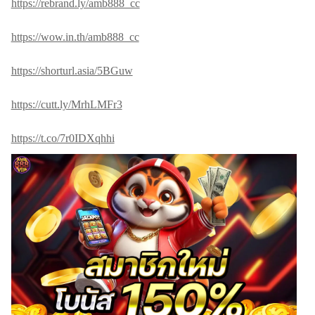
https://rebrand.ly/amb888_cc
https://wow.in.th/amb888_cc
https://shorturl.asia/5BGuw
https://cutt.ly/MrhLMFr3
https://t.co/7r0IDXqhhi