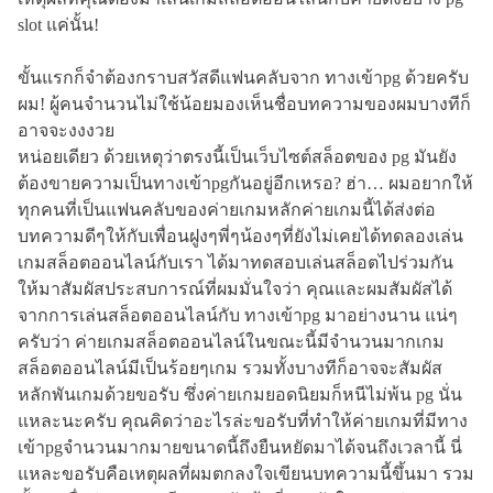
slot แค่นั้น!
ขั้นแรกก็จำต้องกราบสวัสดีแฟนคลับจาก ทางเข้าpg ด้วยครับ
ผม! ผู้คนจำนวนไม่ใช้น้อยมองเห็นชื่อบทความของผมบางทีก็
อาจจะงงงวย
หน่อยเดียว ด้วยเหตุว่าตรงนี้เป็นเว็บไซต์สล็อตของ pg มันยัง
ต้องขายความเป็นทางเข้าpgกันอยู่อีกเหรอ? ฮ่า… ผมอยากให้
ทุกคนที่เป็นแฟนคลับของค่ายเกมหลักค่ายเกมนี้ได้ส่งต่อ
บทความดีๆให้กับเพื่อนฝูงๆพี่ๆน้องๆที่ยังไม่เคยได้ทดลองเล่น
เกมสล็อตออนไลน์กับเรา ได้มาทดสอบเล่นสล็อตไปร่วมกัน
ให้มาสัมผัสประสบการณ์ที่ผมมั่นใจว่า คุณและผมสัมผัสได้
จากการเล่นสล็อตออนไลน์กับ ทางเข้าpg มาอย่างนาน แน่ๆ
ครับว่า ค่ายเกมสล็อตออนไลน์ในขณะนี้มีจำนวนมากเกม
สล็อตออนไลน์มีเป็นร้อยๆเกม รวมทั้งบางทีก็อาจจะสัมผัส
หลักพันเกมด้วยขอรับ ซึ่งค่ายเกมยอดนิยมก็หนีไม่พ้น pg นั่น
แหละนะครับ คุณคิดว่าอะไรล่ะขอรับที่ทำให้ค่ายเกมที่มีทาง
เข้าpgจำนวนมากมายขนาดนี้ถึงยืนหยัดมาได้จนถึงเวลานี้ นี่
แหละขอรับคือเหตุผลที่ผมตกลงใจเขียนบทความนี้ขึ้นมา รวม