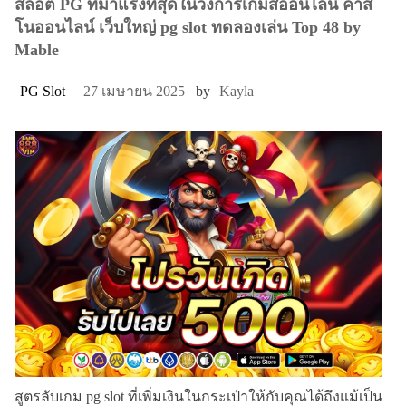
สล็อต PG ที่มาแรงที่สุดในวงการเกมส์ออนไลน์ คาสิ
โนออนไลน์ เว็บใหญ่ pg slot ทดลองเล่น Top 48 by
Mable
PG Slot
27 เมษายน 2025
by
Kayla
สูตรลับเกม pg slot ที่เพิ่มเงินในกระเป๋าให้กับคุณได้ถึงแม้เป็น