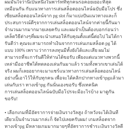
ผมมั่นใจว่านี่เป็นหนึ่งในพาร์ทที่ทุกคนรอคอยเยอะที่สุด
เหมือนกัน กับแนวทางการเล่นสล็อตออนไลน์ฉบับมือโปร ซึ่ง
เซียนสล็อตออนไลน์จาก pg slot ก็มาแบ่งปันแนวทางและก็
ประสบการณ์ดีๆจากการเล่นสล็อตออนไลน์จากค่ายนี้กันมา
จำนวนมากมากมายเลยครับ และผมจำเป็นต้องบอกก่อนว่า
เคล็ดวิธีต่างๆที่ผมจะนำเสนอให้กับคุณตั้งแต่นี้ต่อไป ไม่ได้กา
รันตีว่า คุณจะสามารถทำเงินจากการเล่นเกมสล็อต pg ได้
แบบ 100% เพราะว่าการลงทุนมีทั้งยังได้และเสีย ผมไม่
สามารถที่จะการันตีให้ท่านได้ขอรับ เพียงแต่แนวทางพวกนี้
เหล่ามืออาชีพได้ทดลองเล่นกันมาแล้ว รวมทั้งพวกเขาเล่นได้
จริง ผมก็เลยอยากจะมาแชร์แนวทางการเล่นสล็อตออนไลน์
อย่างนี้เอาไว้ให้กับทุกคน เพื่อจะได้คลิกปากทางเข้าpgแล้วมา
เล่นกับเรา ทางเข้าpg กันนั่นเองขอรับ ซึ่งเทคนิค
การเล่นสล็อตออนไลน์ฉบับมือโปรจะมีอะไรบ้าง มาดูกัน
ขอรับ!
• เลือกเกมที่มีอัตราการจ่ายเงินรางวัลสูง ถ้าหวังจะได้เงินที
เดียวเป็นจำนวนมากล่ะก็ จัดไปเลยครับผม! เกมสล็อตจาก
ทางเข้าpg มีหลายเกมมากมายๆที่อัตราการชำระเงินรางวัลดี