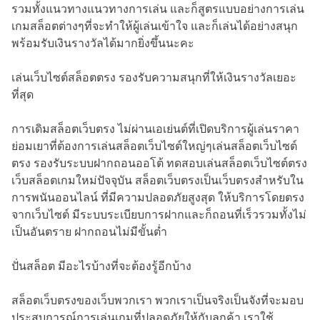
รวมทั้งแนวทางแนวทางการเล่น และก็สูตรแบบอย่างการเล่น
เกมสล็อตต่างๆที่จะทำให้ผู้เล่นเข้าใจ และก็เล่นได้อย่างสนุก
พร้อมรับเงินรางวัลได้มากยิ่งขึ้นนะคะ
เล่นเว็บไซต์สล็อตตรง รองรับความสนุกที่ให้เงินรางวัลเยอะ
ที่สุด
การเดิมสล็อตเว็บตรง ไม่ผ่านเอเย่นต์ที่เปิดบริการผู้เล่นราคา
ย่อมเยาที่ต้องการเล่นสล็อตเว็บไซต์ใหญ่ๆเล่นสล็อตเว็บไซต์
ตรง รองรับระบบฝากถอนออโต้ ทดสอบเล่นสล็อตเว็บไซต์ตรง
เว็บสล็อตเกมใหม่ปัจจุบัน สล็อตเว็บตรงเป็นเว็บตรงสำหรับใน
การพนันออนไลน์ ที่มีความปลอดภัยสูงสุด ให้บริการโดยตรง
จากเว็บไซต์ มีระบบระเบียบการฝากและก็ถอนที่เร็วรวมทั้งไม่
เป็นอันตราย ฝากถอนไม่มีขั้นต่ำ
ปั่นสล็อต มีอะไรบ้างที่จะต้องรู้อีกบ้าง
สล็อตเว็บตรงของเว็บพวกเรา พวกเราเป็นจริงเป็นจังที่จะมอบ
ประสบการณ์การเล่นเกมที่ปลอดภัยให้กับลูกค้า เราใช้