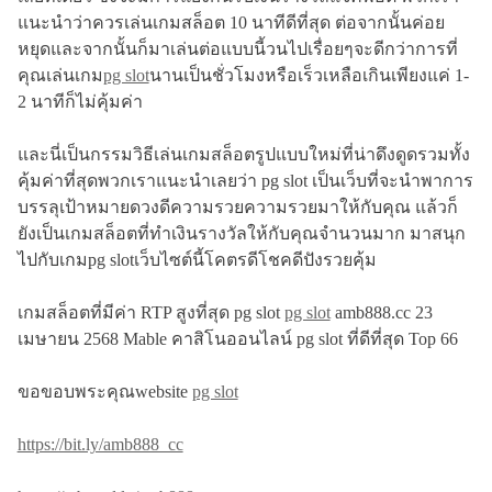
แนะนำว่าควรเล่นเกมสล็อต 10 นาทีดีที่สุด ต่อจากนั้นค่อย
หยุดและจากนั้นก็มาเล่นต่อแบบนี้วนไปเรื่อยๆจะดีกว่าการที่
คุณเล่นเกม
pg slot
นานเป็นชั่วโมงหรือเร็วเหลือเกินเพียงแค่ 1-
2 นาทีก็ไม่คุ้มค่า
และนี่เป็นกรรมวิธีเล่นเกมสล็อตรูปแบบใหม่ที่น่าดึงดูดรวมทั้ง
คุ้มค่าที่สุดพวกเราแนะนำเลยว่า pg slot เป็นเว็บที่จะนำพาการ
บรรลุเป้าหมายดวงดีความรวยความรวยมาให้กับคุณ แล้วก็
ยังเป็นเกมสล็อตที่ทำเงินรางวัลให้กับคุณจำนวนมาก มาสนุก
ไปกับเกมpg slotเว็บไซต์นี้โคตรดีโชคดีปังรวยคุ้ม
เกมสล็อตที่มีค่า RTP สูงที่สุด pg slot
pg slot
amb888.cc 23
เมษายน 2568 Mable คาสิโนออนไลน์ pg slot ที่ดีที่สุด Top 66
ขอขอบพระคุณwebsite
pg slot
https://bit.ly/amb888_cc