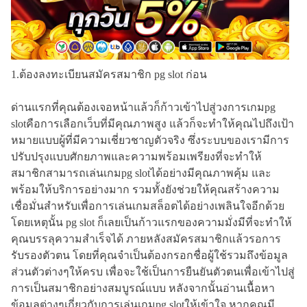
1.ต้องลงทะเบียนสมัครสมาชิก pg slot ก่อน
ด่านแรกที่คุณต้องเจอหน้าแล้วก็ก้าวเข้าไปสู่วงการเกมpg
slotคือการเลือกเว็บที่มีคุณภาพสูง แล้วก็จะทำให้คุณไปถึงเป้า
หมายแบบผู้ที่มีความเชี่ยวชาญตัวจริง ซึ่งระบบของเรามีการ
ปรับปรุงแบบศักยภาพและความพร้อมเพรียงที่จะทำให้
สมาชิกสามารถเล่นเกมpg slotได้อย่างมีคุณภาพคุ้ม และ
พร้อมให้บริการอย่างมาก รวมทั้งยังช่วยให้คุณสร้างความ
เชื่อมั่นสำหรับเพื่อการเล่นเกมสล็อตได้อย่างเพลินใจอีกด้วย
โดยเหตุนั้น pg slot ก็เลยเป็นก้าวแรกของความมั่งมีที่จะทำให้
คุณบรรลุความสำเร็จได้ ภายหลังสมัครสมาชิกแล้วรอการ
รับรองตัวตน โดยที่คุณจำเป็นต้องกรอกชื่อผู้ใช้รวมถึงข้อมูล
ส่วนตัวต่างๆให้ครบ เพื่อจะใช้เป็นการยืนยันตัวตนเพื่อเข้าไปสู่
การเป็นสมาชิกอย่างสมบูรณ์แบบ หลังจากนั้นอ่านเนื้อหา
ข้อมูลต่างๆเกี่ยวกับการเล่นเกมpg slotให้เข้าใจ หากคุณมี