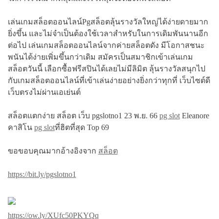
เล่นเกมสล็อตออนไลน์Pgสล็อตลุ้นรางวัลใหญ่ได้ง่ายดายมาก
ยิ่งขึ้น และไม่จำเป็นต้องใช้เวลาสำหรับในการเดิมพันนานอีก
ต่อไป เล่นเกมสล็อตออนไลน์จากค่ายสล็อตดัง มีโอกาสชนะ
พนันได้ง่ายเพิ่มขึ้นกว่าเดิม สมัครเป็นสมาชิกเข้าเล่นเกม
สล็อตวันนี้ เลือกซื้อฟรีสปินได้เลยไม่มีลิมิต ลุ้นรางวัลสนุกไป
กับเกมสล็อตออนไลน์ที่เข้าเล่นง่ายอย่างยิ่งกว่าทุกที่ เว็บไซต์ดี
เว็บตรงไม่ผ่านเอเย่นต์
สล็อตแตกง่าย สล็อต เว็บ pgslotno1 23 พ.ย. 66
pg slot
Eleanore
คาสิโน
pg slot
ที่ฮิตที่สุด Top 69
ขอขอบคุณมากอ้างอิงจาก
สล็อต
https://bit.ly/pgslotno1
https://ow.ly/XUfc50PKYQq