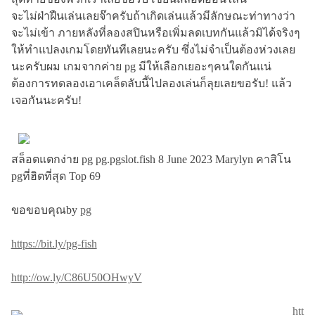
จะไม่ฝ่าฝืนเล่นเลยจ๊าครับถ้าเกิดเล่นแล้วมีลักษณะท่าทางว่า
จะไม่เข้า ภายหลังที่ลองสปินหรือเพิ่มลดเบทกันแล้วมิได้จริงๆ
ให้ทำแปลงเกมโดยทันทีเลยนะครับ ซึ่งไม่จำเป็นต้องห่วงเลย
นะครับผม เกมจากค่าย pg มีให้เลือกเยอะๆคนใดกันแน่
ต้องการทดลองเอาเคล็ดลับนี้ไปลองเล่นก็ลุยเลยขอรับ! แล้ว
เจอกันนะครับ!
สล็อตแตกง่าย pg pg.pgslot.fish 8 June 2023 Marylyn คาสิโน
pgที่ฮิตที่สุด Top 69
ขอขอบคุณby
pg
https://bit.ly/pg-fish
http://ow.ly/C86U50OHwyV
htt