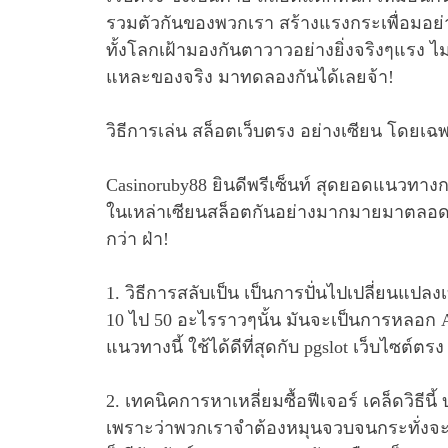
รวมตัวกันของพวกเรา สร้างแรงกระเพื่อมอย่
ทั้งโลกเฝ้ามองกันตาวาวอย่างยิ่งจริงๆแรง ไม่เ
แหละของจริง มาทดลองกันได้เลยจ้า!
วิธีการเล่น สล็อตเว็บตรง อย่างเซียน โดยเฉพ
Casinoruby88 ยินดีพรีเซ็นท์ สุดยอดแนวทางก
ในเหล่าเซียนสล็อตกันอย่างมากมายมาตลอดตั้ง
กว่า ฝ่า!
1. วิธีการสลับเป็น เป็นการปั่นไปเปลี่ยนแปลง
10 ไป 50 อะไรราวๆนั้น มันจะเป็นการหลอก 
แนวทางนี้ ใช้ได้ดีที่สุดกับ pgslot เว็บไซต์ตรง
2. เทคนิคการหาเหลี่ยมซื้อฟีเจอร์ เคล็ดวิธีนี
เพราะว่าพวกเราจำต้องหมุนจวบจนกระทั่งจะเจอ