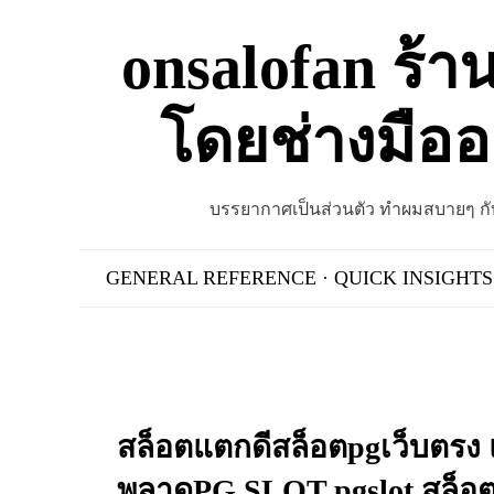
Skip
to
onsalofan ร้
content
โดยช่างมื
บรรยากาศเป็นส่วนตัว ทำผมสบายๆ กั
GENERAL REFERENCE · QUICK INSIGHTS
สล็อตแตกดีสล็อตpgเว็บตรง 
พลาดPG SLOT pgslot สล็อตพ