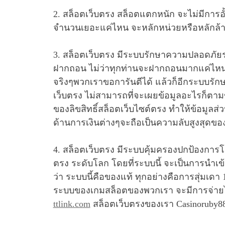
2. สล็อตเว็บตรง สล็อตแตกหนัก จะไม่มีการอั้
จำนวนเยอะแค่ไหน จะหลักหน่วยหรือหลักล้าน ไ
3. สล็อตเว็บตรง มีระบบรักษาความปลอดภัยร
ฝากถอน ไม่ว่าทุกท่านจะฝากถอนมากแค่ไหน ก็
จริงๆพวกเราขอการันตีได้ แล้วก็อีกระบบรักษ
เว็บตรง ไม่สามารถที่จะเผยข้อมูลอะไรก็ตามข
ของลิขสิทธิ์สล็อตเว็บไซต์ตรง ทำให้ข้อมูล
ด้านการเงินต่างๆจะถือเป็นความลับสูงสุดขอ
4. สล็อตเว็บตรง มีระบบคุ้มครองปกป้องการโ
ตรง ระดับโลก โดยที่ระบบนี้ จะเป็นการนำเข้
ว่า ระบบนี้คือของแท้ ทุกอย่างคือการสุ่มเด
ระบบของเกมสล็อตของพวกเรา จะมีการจ่ายไ
ttlink.com
สล็อตเว็บตรงของเรา Casinoruby88 