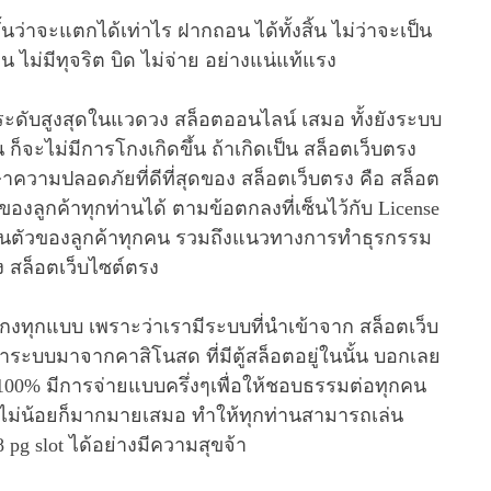
นว่าจะแตกได้เท่าไร ฝากถอน ได้ทั้งสิ้น ไม่ว่าจะเป็น
ม่มีทุจริต บิด ไม่จ่าย อย่างแน่แท้แรง
ะดับสูงสุดในแวดวง สล็อตออนไลน์ เสมอ ทั้งยังระบบ
จะไม่มีการโกงเกิดขึ้น ถ้าเกิดเป็น สล็อตเว็บตรง
าความปลอดภัยที่ดีที่สุดของ สล็อตเว็บตรง คือ สล็อต
องลูกค้าทุกท่านได้ ตามข้อตกลงที่เซ็นไว้กับ License
ส่วนตัวของลูกค้าทุกคน รวมถึงแนวทางการทำธุรกรรม
ง สล็อตเว็บไซต์ตรง
กงทุกแบบ เพราะว่าเรามีระบบที่นำเข้าจาก สล็อตเว็บ
าระบบมาจากคาสิโนสด ที่มีตู้สล็อตอยู่ในนั้น บอกเลย
า 100% มีการจ่ายแบบครึ่งๆเพื่อให้ชอบธรรมต่อทุกคน
ม่น้อยก็มากมายเสมอ ทำให้ทุกท่านสามารถเล่น
pg slot ได้อย่างมีความสุขจ้า