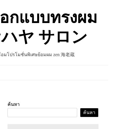
น ออกแบบทรงผม
น イケハヤ サロン
พร้อมโปรโมชั่นพิเศษย้อมผม zen 海老蔵
ค้นหา
ค้นหา