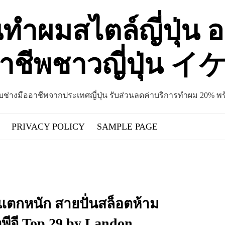
านทำผมสไตล์ญี่ปุ่
ออาชีพชาวญี่ปุ่
บช่างมืออาชีพจากประเทศญี่ปุ่น รับส่วนลดค่าบริการทำผม 20% 
PRIVACY POLICY
SAMPLE PAGE
แตกหนัก สายปั่นสล็อตห้าม
ีจี Top 29 by Landon