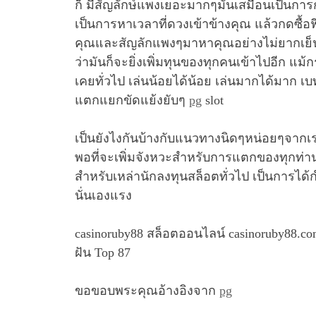
ก็ มีสัญลักษ์แพงเยอะมากๆมันเสมือนเป็นการกา
เป็นการหาเวลาที่ดวงเข้าข้างคุณ แล้วกดซื้อฟี
คุณและสัญลักแพงๆมาหาคุณอย่างไม่ยากเย็นนั
ว่ามันก็จะยิ่งเพิ่มทุนของทุกคนเข้าไปอีก แม้ก
เคยทั่วไป เล่นน้อยได้น้อย เล่นมากได้มาก เ
แตกแยกขัดแย้งยับๆ
pg
slot
เป็นยังไงกันบ้างกับแนวทางนิดๆหน่อยๆจากเร
พอที่จะเพิ่มจังหวะสำหรับการแตกของทุกท่าน
สำหรับเหล่านักลงทุนสล็อตทั่วไป เป็นการได้ก
นั่นเองแรง
casinoruby88 สล็อตออนไลน์ casinoruby88.c
ฝัน Top 87
ขอขอบพระคุณอ้างอิงจาก
pg