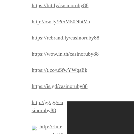
https://bit.ly/casinoruby88
http://ow.ly/Pt5M50NhtVh
https://rebrand.ly/casinoruby88
https://wow.in.th/casinoruby88
https://t.co/uSfwYWqsEk
https://is.gd/casinoruby88
http://gg.gg/ca
sinoruby88
http://rlu.r