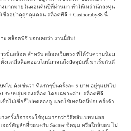
างมากมายในตอนต้นปีที่ผ่านมา ทำให้เหล่านักลงทุน
ชื่ออย่าดูถูกดูแคลน สล็อตพีจี + Casinoruby88 นี่
าะ สล็อตพีจี บอกเลยว่า งานนี้ยับ!
ารปั่นสล็อต สำหรับ สล็อตเว็บตรง ที่ได้รับความนิยม
แต่มีสล็อตออนไลน์มาจนถึงปัจจุบันนี้ มาเริ่มกันดี
เบทไป ดังเช่นว่า ทีแรกๆปั่นครั้งละ 5 บาท อยู่ๆแปรไป
AI ระบบสุ่มของสล็อต โดยเฉพาะค่าย สล็อตพีจี
 เชื่อไม่เชื่อก็ไปทดลองดู แอดใช้เทคนิคนี้บ่อยครั้งจ้า
้ บางครั้งก็อาจจะใช้ทุนมากกว่าวิธีสลับเบทหน่อย
ร์สัญลักที่ชอบ+กับ Sactter ชิดมุม หรือใกล้ขอบ ไม่