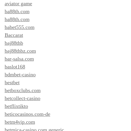
aviator game
ba88th.com
ba88th.com
babet555.com
Baccarat
baj88thb
baj88thbz.com
bar-salsa.com
baslot168
bdmbet-casino
bestbet
betboxclubs.com
betcollect-casino
betflixtikto
beticocasinos.com-de
betm4vip.com
betmica-casino.com generic