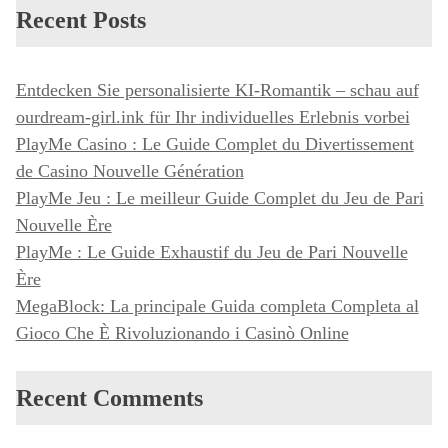
Recent Posts
Entdecken Sie personalisierte KI-Romantik – schau auf
ourdream-girl.ink für Ihr individuelles Erlebnis vorbei
PlayMe Casino : Le Guide Complet du Divertissement
de Casino Nouvelle Génération
PlayMe Jeu : Le meilleur Guide Complet du Jeu de Pari
Nouvelle Ère
PlayMe : Le Guide Exhaustif du Jeu de Pari Nouvelle
Ère
MegaBlock: La principale Guida completa Completa al
Gioco Che È Rivoluzionando i Casinò Online
Recent Comments