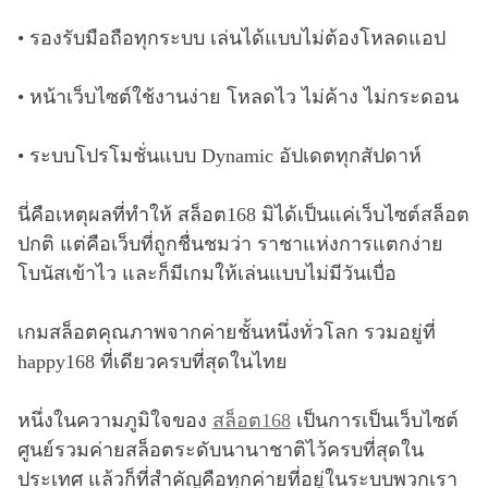
• รองรับมือถือทุกระบบ เล่นได้แบบไม่ต้องโหลดแอป
• หน้าเว็บไซต์ใช้งานง่าย โหลดไว ไม่ค้าง ไม่กระดอน
• ระบบโปรโมชั่นแบบ Dynamic อัปเดตทุกสัปดาห์
นี่คือเหตุผลที่ทำให้ สล็อต168 มิได้เป็นแค่เว็บไซต์สล็อต
ปกติ แต่คือเว็บที่ถูกชื่นชมว่า ราชาแห่งการแตกง่าย
โบนัสเข้าไว และก็มีเกมให้เล่นแบบไม่มีวันเบื่อ
เกมสล็อตคุณภาพจากค่ายชั้นหนึ่งทั่วโลก รวมอยู่ที่
happy168 ที่เดียวครบที่สุดในไทย
หนึ่งในความภูมิใจของ
สล็อต168
เป็นการเป็นเว็บไซต์
ศูนย์รวมค่ายสล็อตระดับนานาชาติไว้ครบที่สุดใน
ประเทศ แล้วก็ที่สำคัญคือทุกค่ายที่อยู่ในระบบพวกเรา