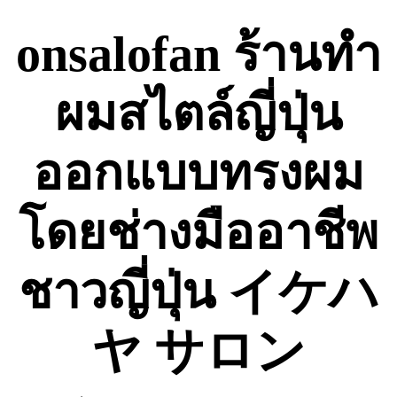
Skip
to
onsalofan ร้านทำ
content
ผมสไตล์ญี่ปุ่น
ออกแบบทรงผม
โดยช่างมืออาชีพ
ชาวญี่ปุ่น イケハ
ヤ サロン