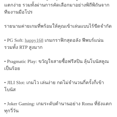
แตกง่าย รวมทั้งผ่านการคัดเลือกมาอย่างพิถีพิถันจาก
ทีมงานมือโปร
รายนามค่ายเกมที่พร้อมให้คุณเข้าเล่นแบบไร้ขีดจำกัด
• PG Soft:
happy168
เกมกราฟิกสุดอลัง ฟีพบร์แน่น
รวมทั้ง RTP สูงมาก
• Pragmatic Play: ขวัญใจสายซื้อฟรีสปิน ลุ้นโบนัสคูณ
เป็นร้อย
• JILI Slot: เกมไว เล่นง่าย กดไม่จำนวนกี่ครั้งก็เข้า
โบนัส
• Joker Gaming: เกมระดับตำนานอย่าง Roma ที่ยังแตก
ทุกวี่วัน