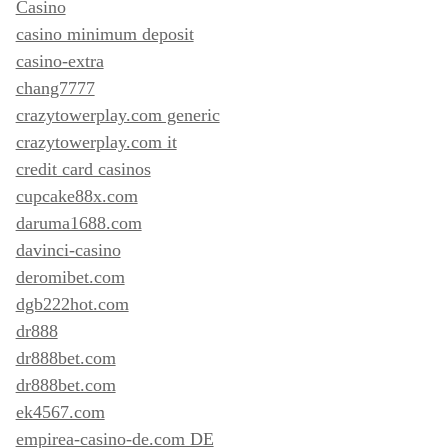
Casino
casino minimum deposit
casino-extra
chang7777
crazytowerplay.com generic
crazytowerplay.com it
credit card casinos
cupcake88x.com
daruma1688.com
davinci-casino
deromibet.com
dgb222hot.com
dr888
dr888bet.com
dr888bet.com
ek4567.com
empirea-casino-de.com DE