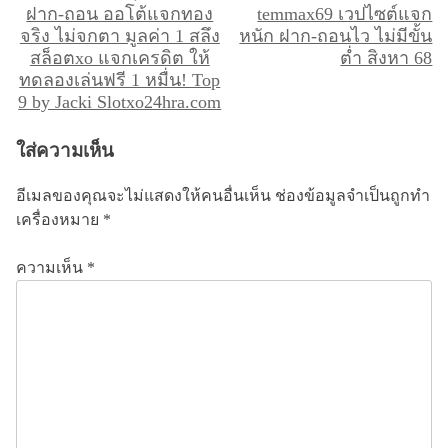
ฝาก-ถอน ออโต้แจกทอง
temmax69 เวปไซต์แจก
แ
จริง ไม่จกตา มูลค่า 1 สลึง
หนัก ฝาก-ถอนไว ไม่มีขั้น
น
สล็อตxo แจกเครดิต ให้
ต่ำ สิงหา 68
ว
ทดลองเล่นฟรี 1 หมื่น! Top
9 by Jacki Slotxo24hra.com
เ
รื่
ใส่ความเห็น
อ
ง
อีเมลของคุณจะไม่แสดงให้คนอื่นเห็น
ช่องข้อมูลจำเป็นถูกทำ
เครื่องหมาย
*
ความเห็น
*