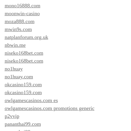
mono16888.com
moonwin-casino
moza888.com
mwin9s.com
natplanforum.org.uk
nbwin.me
niseko168bet.com
niseko168bet.com
no1huay
no1huay.com
okcasino159.com
okcasino159.com
owlgamescasinos.com es
owlgamescasinos.com promotions generic
p2vvip
pananthai99.com