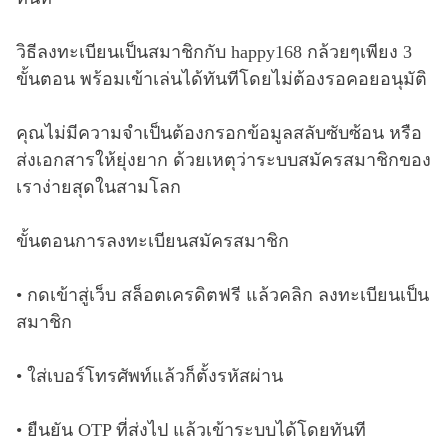
วิธีลงทะเบียนเป็นสมาชิกกับ happy168 กล้วยๆเพียง 3
ขั้นตอน พร้อมเข้าเล่นได้ทันทีโดยไม่ต้องรอคอยอนุมัติ
คุณไม่มีความจำเป็นต้องกรอกข้อมูลสลับซับซ้อน หรือ
ส่งเอกสารให้ยุ่งยาก ด้วยเหตุว่าระบบสมัครสมาชิกของ
เราง่ายสุดในสามโลก
ขั้นตอนการลงทะเบียนสมัครสมาชิก
• กดเข้าสู่เว็บ สล็อตเครดิตฟรี แล้วคลิก ลงทะเบียนเป็น
สมาชิก
• ใส่เบอร์โทรศัพท์แล้วก็ตั้งรหัสผ่าน
• ยืนยัน OTP ที่ส่งไป แล้วเข้าระบบได้โดยทันที