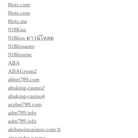
8lots.com
8lots.com
8lots.me
918Kiss
918kiss ดาวน์โหลด
918kissauto
918kissme
ABA
ABAGroup2
abbet789.com
abuking-casino2
abuking-casino4
acebet789.com
adm789.info
adm789.info
akibawincasinos.com fr
alexander-casino