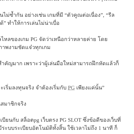
่ซ้ำกัน อย่างเช่น เกมที่มี “ตัวคูณต่อเนื่อง”, “รีล
” ทำให้การเล่นไม่น่าเบื่อ
ถลไหลของเกม PG จัดว่าเหนือกว่าหลายค่าย โดย
ด ภาพงามชัดแจ๋วทุกเกม
้สำคัญมาก เพราะว่าผู้เล่นมือใหม่สามารถฝึกหัดแล้วก็
ริ่มลงทุนจริง จำต้องเริ่มกับ
PG
เพียงแค่นั้น”
นสมาชิกจริง
ียนกับ สล็อตpg เว็บตรง PG SLOT ซึ่งข้อดีของเว็บที่
ีระบบระเบียบอัตโนมัติทั้งสิ้น ใช้เวลาไม่ถึง 1 นาที ก็