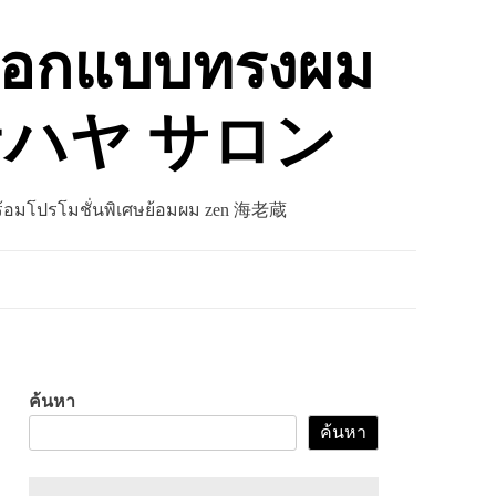
น ออกแบบทรงผม
น イケハヤ サロン
พร้อมโปรโมชั่นพิเศษย้อมผม zen 海老蔵
ค้นหา
ค้นหา