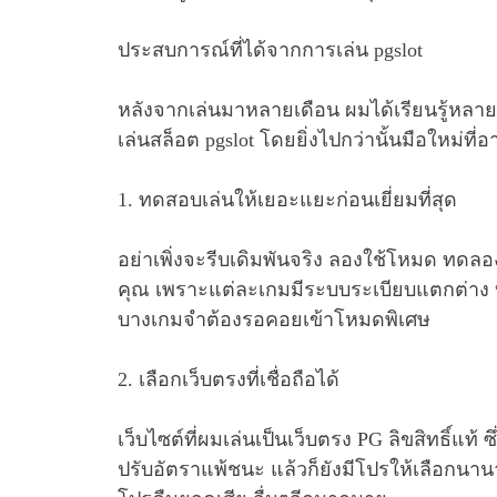
ประสบการณ์ที่ได้จากการเล่น pgslot
หลังจากเล่นมาหลายเดือน ผมได้เรียนรู้หลายสิ
เล่นสล็อต pgslot โดยยิ่งไปกว่านั้นมือใหม่ที่
1. ทดสอบเล่นให้เยอะแยะก่อนเยี่ยมที่สุด
อย่าเพิ่งจะรีบเดิมพันจริง ลองใช้โหมด ทดล
คุณ เพราะแต่ละเกมมีระบบระเบียบแตกต่าง 
บางเกมจำต้องรอคอยเข้าโหมดพิเศษ
2. เลือกเว็บตรงที่เชื่อถือได้
เว็บไซต์ที่ผมเล่นเป็นเว็บตรง PG ลิขสิทธิ์แท้ ซ
ปรับอัตราแพ้ชนะ แล้วก็ยังมีโปรให้เลือกนา