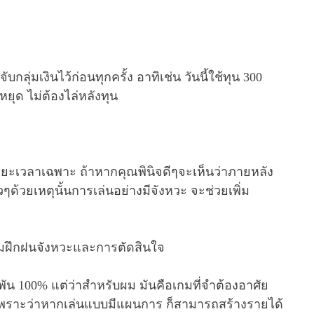
บกลุ่มเงินไว้ก่อนทุกครั้ง อาทิเช่น วันนี้ใช้ทุน 300
หยุด ไม่ต้องไล่หลังทุน
ะยะเวลาเฉพาะ ถ้าหากคุณพินิจดีๆจะเห็นว่าภายหลัง
ด้วยเหตุนั้นการเล่นอย่างมีจังหวะ จะช่วยเพิ่ม
นเกมฝึกฝนจังหวะและการตัดสินใจ
พัน 100% แต่ว่าสำหรับผม มันคือเกมที่จำต้องอาศัย
เพราะว่าหากเล่นแบบมีแผนการ ก็สามารถสร้างรายได้