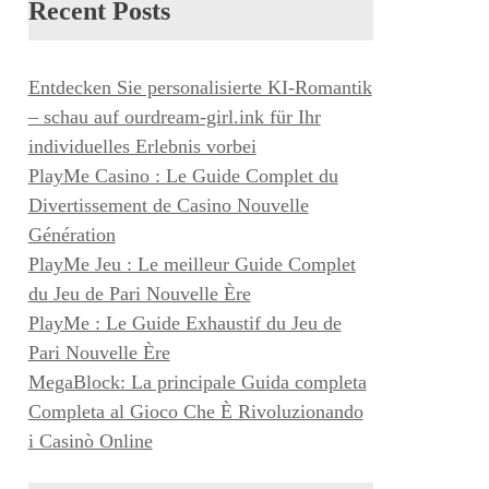
Recent Posts
Entdecken Sie personalisierte KI-Romantik
– schau auf ourdream-girl.ink für Ihr
individuelles Erlebnis vorbei
PlayMe Casino : Le Guide Complet du
Divertissement de Casino Nouvelle
Génération
PlayMe Jeu : Le meilleur Guide Complet
du Jeu de Pari Nouvelle Ère
PlayMe : Le Guide Exhaustif du Jeu de
Pari Nouvelle Ère
MegaBlock: La principale Guida completa
Completa al Gioco Che È Rivoluzionando
i Casinò Online