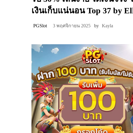
เงินเก็บแน่นอน Top 37 by Ell
PGSlot
3 พฤศจิกายน 2025
by
Kayla