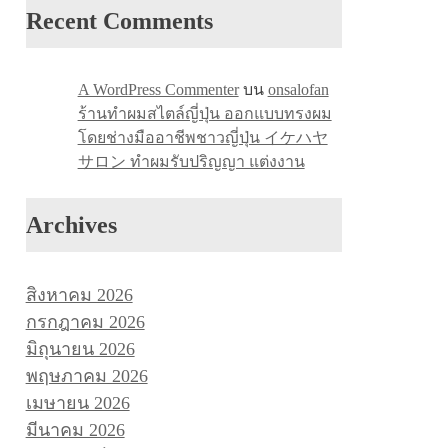
Recent Comments
A WordPress Commenter
บน
onsalofan
ร้านทำผมสไตล์ญี่ปุ่น ออกแบบทรงผม
โดยช่างมืออาชีพชาวญี่ปุ่น イケハヤ
サロン ทำผมรับปริญญา แต่งงาน
Archives
สิงหาคม 2026
กรกฎาคม 2026
มิถุนายน 2026
พฤษภาคม 2026
เมษายน 2026
มีนาคม 2026