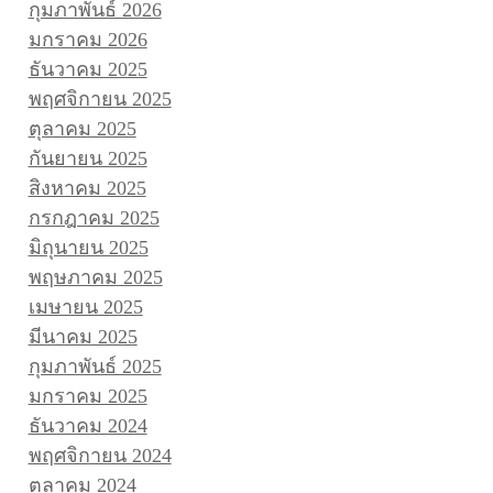
กุมภาพันธ์ 2026
มกราคม 2026
ธันวาคม 2025
พฤศจิกายน 2025
ตุลาคม 2025
กันยายน 2025
สิงหาคม 2025
กรกฎาคม 2025
มิถุนายน 2025
พฤษภาคม 2025
เมษายน 2025
มีนาคม 2025
กุมภาพันธ์ 2025
มกราคม 2025
ธันวาคม 2024
พฤศจิกายน 2024
ตุลาคม 2024