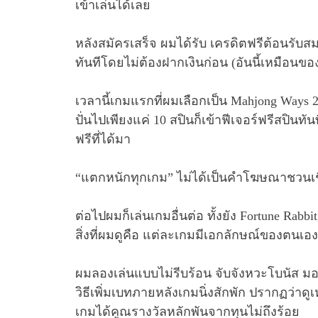
เข้าเล่นได้เลย
หลังสมัครเสร็จ ผมได้รับ เครดิตฟรีต้อนรับส
ทันทีโดยไม่ต้องฝากเงินก่อน (อันนี้เหมือนขอ
เวลานี้เกมแรกที่ผมเลือกเป็น Mahjong Ways 
ปั่นไปเพียงแค่ 10 สปินก็เข้าฟีเจอร์ฟรีสปิน
ฟรีที่ได้มา
“แตกหนักทุกเกม” ไม่ได้เป็นคำโฆษณาชวนเชื
ต่อไปผมก็เล่นเกมอื่นต่อ ทั้งยัง Fortune Rabbi
สิ่งที่ผมดูคือ แต่ละเกมมีเอกลักษณ์ของตนเอง 
ผมลองเล่นแบบไม่รีบร้อน จับจังหวะโบนัส มอง
วิธีเพิ่มเบทภายหลังเกมนิ่งสักพัก ปรากฏว่าดู
เกมได้คูณรางวัลหลักพันจากทุนไม่ถึงร้อย