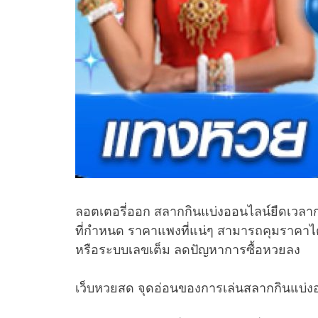
ลอตเตอรี่ออก สลากกินแบ่งออนไลน์ยืดเวลากา
ที่กำหนด ราคาแพงที่แน่ๆ สามารถคุมราคาได้
หรือระบบเลขเต็ม ลดปัญหาการซื้อหวยลง
เว็บหวยสด จุดอ่อนของการเล่นสลากกินแบ่ง