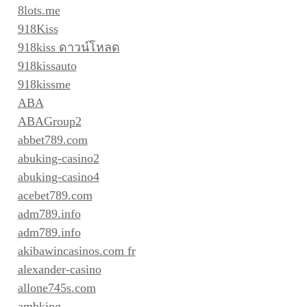
8lots.me
918Kiss
918kiss ดาวน์โหลด
918kissauto
918kissme
ABA
ABAGroup2
abbet789.com
abuking-casino2
abuking-casino4
acebet789.com
adm789.info
adm789.info
akibawincasinos.com fr
alexander-casino
allone745s.com
ambking