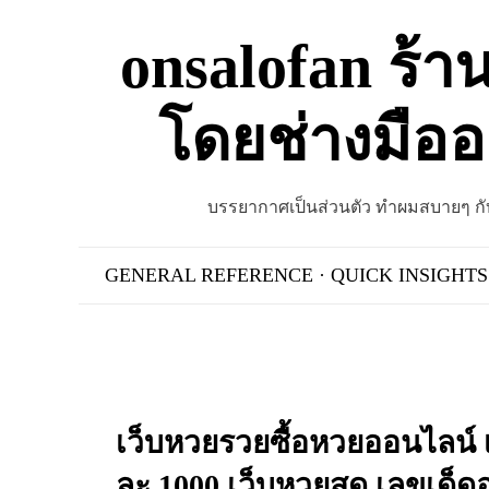
Skip
to
onsalofan ร้
content
โดยช่างมื
บรรยากาศเป็นส่วนตัว ทำผมสบายๆ กั
GENERAL REFERENCE · QUICK INSIGHTS
เว็บหวยรวยซื้อหวยออนไลน์ 
ละ 1000 เว็บหวยสด เลขเด็ดอ