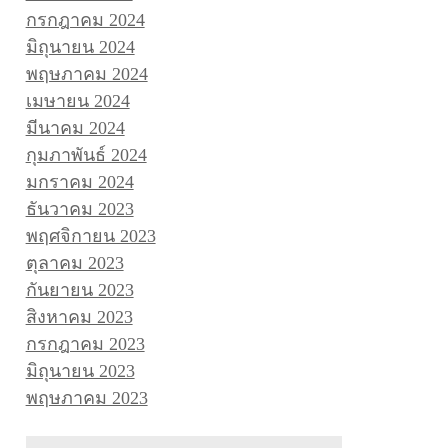
กรกฎาคม 2024
มิถุนายน 2024
พฤษภาคม 2024
เมษายน 2024
มีนาคม 2024
กุมภาพันธ์ 2024
มกราคม 2024
ธันวาคม 2023
พฤศจิกายน 2023
ตุลาคม 2023
กันยายน 2023
สิงหาคม 2023
กรกฎาคม 2023
มิถุนายน 2023
พฤษภาคม 2023