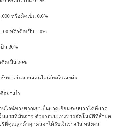
000 หรือคิดเป็น 0.1%
1,000 หรือคิดเป็น 0.6%
 100 หรือคิดเป็น 1.0%
เป็น 30%
ือคิดเป็น 20%
กหันมาเล่นหวยออนไลน์กันนั่นเองค่ะ
ดีอย่างไร
ออนไลน์ของพวกเราเป็นยอดเยี่ยมระบบออโต้ที่ยอด
เว็บหวยที่มั่นอาจ ด้วยระบบแทงหวยอัตโนมัติที่ล้ำยุค
่ที่คุณลูกค้าทุกคนจะได้รับเงินรางวัล หลังผล