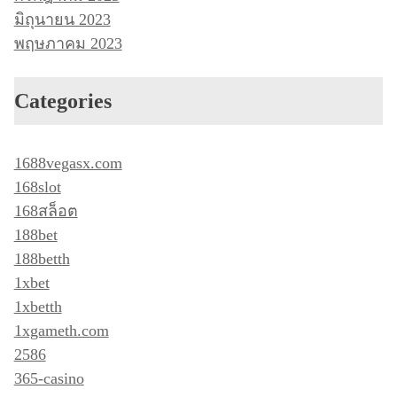
มิถุนายน 2023
พฤษภาคม 2023
Categories
1688vegasx.com
168slot
168สล็อต
188bet
188betth
1xbet
1xbetth
1xgameth.com
2586
365-casino