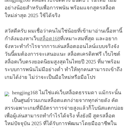
hengjing168 สล็อตเว็บไซต์ตรง อันดับ 1 ในไทย ไม่มี
อย่างน้อยสำหรับเพื่อการพนัน พร้อมแจกสูตรสล็อต
ใหม่ล่าสุด 2025 ใช้ได้จริง
สวัสดีครับ ผมเชื่อว่าคนไม่ใช่น้อยที่เข้ามาอ่านเนื้อหานี้
กำลังมองหาเว็บ
สล็อต168
ที่เหมาะสมที่สุด และอยาก
จังหวะทำกำไรจากการเล่นสล็อตออนไลน์แบบจริงจัง
วันนี้ผมต้องการจะเสนอแนะ สล็อตเครดิตฟรี เว็บไซต์
สล็อตเว็บตรงยอดนิยมสูงสุดในไทยปี 2025 ที่มาพร้อม
ระบบการพนันไม่มีอย่างต่ำ ทำให้ทุกคนสามารถเข้าถึง
เกมได้ง่าย ไม่ว่าจะเป็นมือใหม่หรือมือโปร
hengjing168 ไม่ใช่แค่เว็บสล็อตธรรมดา แม้กระนั้น
เป็นศูนย์รวมเกมสล็อตแตกง่ายจากทุกค่ายดัง คัด
สรรเฉพาะเกมที่มีอัตราการจ่ายสูงแล้วก็โบนัสแตกบ่อย
เพื่อผู้เล่นสามารถทำกำไรได้จริง ทั้งยังมี สูตรสล็อต
ใหม่ปัจจุบัน 2025 ที่ได้รับการพัฒนาโดยมืออาชีพใน