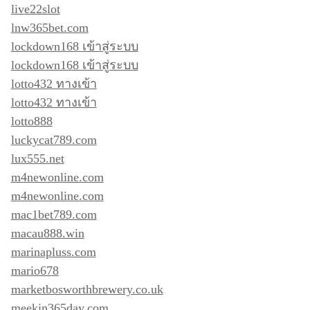
live22slot
lnw365bet.com
lockdown168 เข้าสู่ระบบ
lockdown168 เข้าสู่ระบบ
lotto432 ทางเข้า
lotto432 ทางเข้า
lotto888
luckycat789.com
lux555.net
m4newonline.com
m4newonline.com
mac1bet789.com
macau888.win
marinapluss.com
mario678
marketbosworthbrewery.co.uk
meekin365day.com