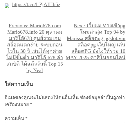
https://t.co/lrPjAIHb5z
แ
Previous:
Mario678 com
Next:
เว็บแม่ ทางเข้าpg
Mario678.info 20 ตุลาคม
ใหม่ล่าสุด Top 94 by
น
มาริโอ้678 ศูนย์รวมเกม
Marissa สล็อตpg pgslot.vin
ะ
สล็อตแตกง่าย ระบบถอน
สล็อตpg เว็บใหญ่ เล่น
ไวใน 30 วิ เล่นได้ทุกค่าย
สล็อตPG ยังไงให้รวย 10
แ
ไม่มีขั้นต่ำ มาริโอ้ 678 ล่า
MAY 2025 คาสิโนออนไลน์
น
สมบัติ ได้แล้ววันนี้ Top 15
ว
by Neal
เ
ใส่ความเห็น
รื่
อ
อีเมลของคุณจะไม่แสดงให้คนอื่นเห็น
ช่องข้อมูลจำเป็นถูกทำ
ง
เครื่องหมาย
*
ความเห็น
*