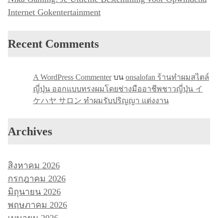
Internet Gokentertainment
Recent Comments
A WordPress Commenter
บน
onsalofan ร้านทำผมสไตล์
ญี่ปุ่น ออกแบบทรงผมโดยช่างมืออาชีพชาวญี่ปุ่น イ
ケハヤ サロン ทำผมรับปริญญา แต่งงาน
Archives
สิงหาคม 2026
กรกฎาคม 2026
มิถุนายน 2026
พฤษภาคม 2026
เมษายน 2026