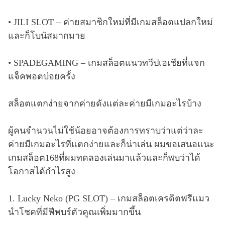
• JILI SLOT – ค่ายสมาชิกใหม่ที่มีเกมสล็อตแปลกใหม่
และก็โบนัสมากมาย
• SPADEGAMING – เกมสล็อตแนวทวีปเอเชียที่แจก
แจ็คพอตบ่อยครั้ง
สล็อตแตกง่ายจากค่ายดังแต่ละค่ายมีเกมอะไรบ้าง
ผู้คนจำนวนไม่ใช้น้อยอาจต้องการทราบว่าแต่ว่าละ
ค่ายมีเกมอะไรที่แตกง่ายและก็น่าเล่น ผมขอเสนอแนะ
เกมสล็อต168ที่ผมทดลองเล่นมาแล้วและก็พบว่าได้
โอกาสได้กำไรสูง
1. Lucky Neko (PG SLOT) – เกมสล็อตเครดิตฟรีแมว
นำโชคที่มีฟีพบร์ตัวคูณเพิ่มมากขึ้น