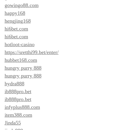
gowingo88.com
happy168
hengjing168
hi6bet.com
hi6bet.com
hotloot-casino
https://sretthi99.bet/enter/
hubbet168.com
hungry purry 888
hungry purry 888
hydra888
ib888pro.bet
ib888pro.bet
infyplus888.com
item388.com
Jinda55