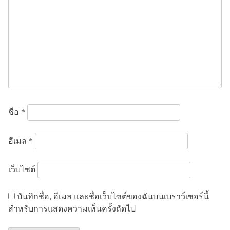
ชื่อ
*
อีเมล
*
เว็บไซต์
บันทึกชื่อ, อีเมล และชื่อเว็บไซต์ของฉันบนเบราว์เซอร์นี้
สำหรับการแสดงความเห็นครั้งถัดไป