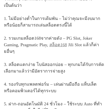
เป็นต้นว่า
1. ไม่มีอย่างต่ำในการเดิมพัน – ไม่ว่าคุณจะมีงบมาก
หรือน้อยก็สามารถเล่นสล็อตตรงนี้ได้
2. รวมเกมสล็อต168จากค่ายดัง – PG Slot, Joker
Gaming, Pragmatic Play,
สล็อต168
Jili Slot แล้วก็ค่า
ยอื่นๆ
3. สล็อตแตกง่าย โบนัสออกบ่อย – ทุกเกมได้รับการคัด
เลือกมาแล้วว่ามีอัตราการจ่ายสูง
4. รองรับทุกแพลตฟอร์ม – เล่นผ่านมือถือ แท็บเล็ต
หรือคอมพิวเตอร์ได้ทุกระบบ
5. ฝาก-ถอนอัตโนมัติ 24 ชั่วโมง – ใช้ระบบ Auto ที่ทำ