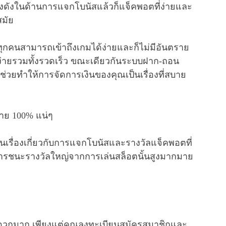
โด่งดังในด้านการแจกโบนัสแล้วก็แจ็คพอตที่ง่ายและ
สมัย
นทุกคนสามารถเข้าถึงเกมได้ง่ายและก็ไม่มีอันตราย
ที่ง่ายรวมทั้งรวดเร็ว ขณะเดียวกันระบบฝาก-ถอน
งช่วยทำให้การจัดการเงินของคุณเป็นเรื่องที่สบาย
่าย 100% แน่ๆ
ในเรื่องเกี่ยวกับการแจกโบนัสและรางวัลแจ็คพอตที่
การชนะรางวัลใหญ่จากการเล่นสล็อตนั้นสูงมากมาย
ะดวกมาก เพียงแต่คุณลงทะเบียนสมัครสมาชิกและ