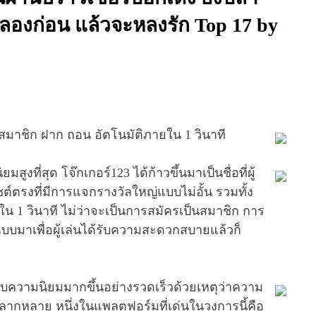
 ลองก่อน แล้วจะหลงรัก Top 17 by
มาชิก ฝาก ถอน อัตโนมัติภายใน 1 วินาที
ที่สุด โจ๊กเกอร์123 ได้ก้าวขึ้นมาเป็นชื่อที่ผู้
ต์ตรงที่มีการแจกรางวัลใหญ่แบบไม่อั้น รวมทั้ง
 1 วินาที ไม่ว่าจะเป็นการสมัครเป็นสมาชิก การ
บมาเพื่อผู้เล่นได้รับความสะดวกสบายแล้วก็
ับความนิยมมากขึ้นอย่างรวดเร็วด้วยเหตุว่าความ
ากหลาย หนึ่งในแพลตฟอร์มที่เด่นในวงการนี้คือ