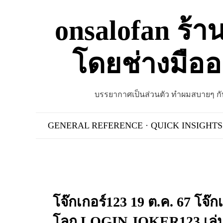
Skip
to
onsalofan ร้
content
โดยช่างมื
บรรยากาศเป็นส่วนตัว ทำผมสบายๆ กั
GENERAL REFERENCE · QUICK INSIGHTS
โจ๊กเกอร์123 19 ต.ค. 67 โจ
โลก LOGIN JOKER123 เล่นผ