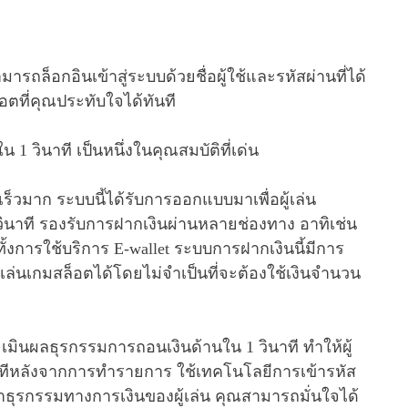
รถล็อกอินเข้าสู่ระบบด้วยชื่อผู้ใช้และรหัสผ่านที่ได้
อตที่คุณประทับใจได้ทันที
1 วินาที เป็นหนึ่งในคุณสมบัติที่เด่น
เร็วมาก ระบบนี้ได้รับการออกแบบมาเพื่อผู้เล่น
นาที รองรับการฝากเงินผ่านหลายช่องทาง อาทิเช่น
้งการใช้บริการ E-wallet ระบบการฝากเงินนี้มีการ
่มเล่นเกมสล็อตได้โดยไม่จำเป็นที่จะต้องใช้เงินจำนวน
ินผลธุรกรรมการถอนเงินด้านใน 1 วินาที ทำให้ผู้
นทีหลังจากการทำรายการ ใช้เทคโนโลยีการเข้ารหัส
ำธุรกรรมทางการเงินของผู้เล่น คุณสามารถมั่นใจได้