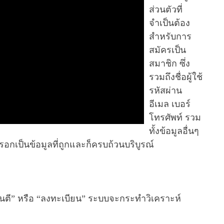
ส่วนตัวที่
จำเป็นต้อง
สำหรับการ
สมัครเป็น
สมาชิก ซึ่ง
รวมถึงชื่อผู้ใช้
รหัสผ่าน
อีเมล เบอร์
โทรศัพท์ รวม
ทั้งข้อมูลอื่นๆ
รอกเป็นข้อมูลที่ถูกและก็ครบถ้วนบริบูรณ์
ารันตี” หรือ “ลงทะเบียน” ระบบจะกระทำวิเคราะห์