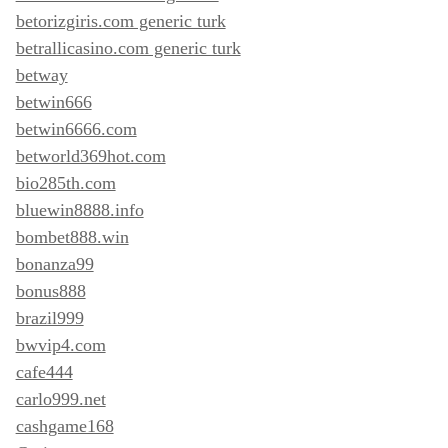
betorizgiris.com generic turk
betrallicasino.com generic turk
betway
betwin666
betwin6666.com
betworld369hot.com
bio285th.com
bluewin8888.info
bombet888.win
bonanza99
bonus888
brazil999
bwvip4.com
cafe444
carlo999.net
cashgame168