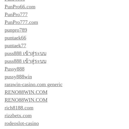
PunPro66.com
PunPro777
PunPro777.com
punpro789
puntaek66
puntaek77
puss888 เข้าสู่ระบบ
puss888 เข้าสู่ระบบ
Pussy888
pussy888win
rarawin-casino.com generic
RENO88WIN.COM
RENO88WIN.COM
rich8188.com
rizzbetx.com
rodeoslot-casino