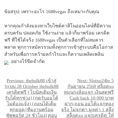
ข้อสรุป: เพราะอะไร 1688vegas ถึงเหมาะกับคุณ
หากคุณกำลังมองหาเว็บไซต์คาสิโนออนไลน์ที่มีความ
ครบครัน ปลอดภัย ใช้งานง่าย แล้วก็มาพร้อม เครดิต
ฟรี ที่ใช้ได้จริง 1688vegas เป็นตัวเลือกที่ไม่สมควร
พลาด ทุกการสมัครรวมทั้งทุกการเข้าสู่ระบบคือโอกาส
สำหรับเพื่อการคว้าผลกำไรและก็ความเพลิดเพลิน
อย่างไร้ขีดจำกัด
แ
Previous:
thehulk88 เข้าสู่
Next:
Slotxo24hr 5
ระบบ 28 October thehulk88
กันยายน 2568 สล็อตxo
น
เครดิตฟรี {โบนัสเติมเงิน
หมุนกงล้อแจก เงินสดฟรี
ะ
รับได้ทุกช่วง}{กดรับออโต้
Cash back 10,000 บาท
ไม่ต้องแจ้ง}{ถอนได้เต็ม
ฝาก-ถอน ออโต้แจกทอง
แ
ทุกยอด}ทีมงานพร้อม
จริง ไม่จกตา มูลค่า 1 สลึง
น
ซัพพอร์ต 24 ชั่วโมง{ตอบ
สล็อตxo แจกเครดิต ให้