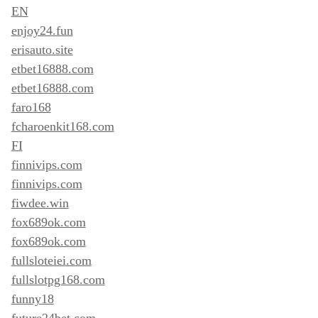
EN
enjoy24.fun
erisauto.site
etbet16888.com
etbet16888.com
faro168
fcharoenkit168.com
FI
finnivips.com
finnivips.com
fiwdee.win
fox689ok.com
fox689ok.com
fullsloteiei.com
fullslotpg168.com
funny18
future24bet.com