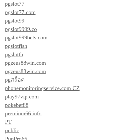
pgslot77
pgslot77.com
pgslot99
pgslot9999.co
pgslot999bets.com
pgslotfish
pgslotth
pgzeus88win.com
pgzeus88win.com
pgสล็อต
phonemonitoringservice.com CZ
play97vip.com
pokebet88
premium66.info
PT
public
PunPro66