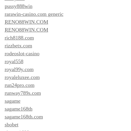
pussy888win
rarawin-casino.com generic
RENO88WIN.COM
RENO88WIN.COM
rich8188.com
rizzbetx.com
rodeoslot-casino
royal558
royal99y.com
royaleluxee.com
run24pro.com
runway789s.com
sagame
sagame168th
sagame168th.com
sbobet