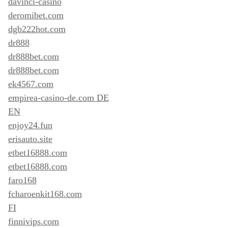
davinci-casino
deromibet.com
dgb222hot.com
dr888
dr888bet.com
dr888bet.com
ek4567.com
empirea-casino-de.com DE
EN
enjoy24.fun
erisauto.site
etbet16888.com
etbet16888.com
faro168
fcharoenkit168.com
FI
finnivips.com