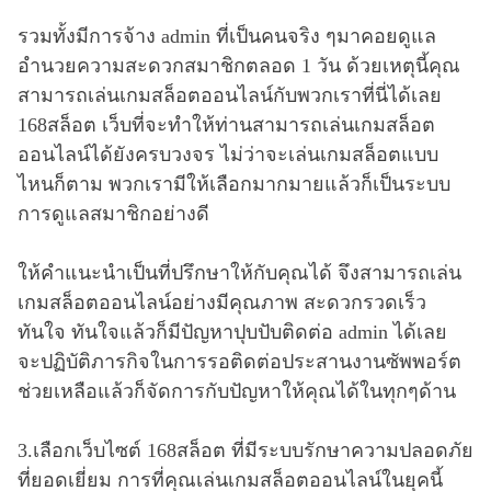
รวมทั้งมีการจ้าง admin ที่เป็นคนจริง ๆมาคอยดูแล
อำนวยความสะดวกสมาชิกตลอด 1 วัน ด้วยเหตุนี้คุณ
สามารถเล่นเกมสล็อตออนไลน์กับพวกเราที่นี่ได้เลย
168สล็อต เว็บที่จะทำให้ท่านสามารถเล่นเกมสล็อต
ออนไลน์ได้ยังครบวงจร ไม่ว่าจะเล่นเกมสล็อตแบบ
ไหนก็ตาม พวกเรามีให้เลือกมากมายแล้วก็เป็นระบบ
การดูแลสมาชิกอย่างดี
ให้คำแนะนำเป็นที่ปรึกษาให้กับคุณได้ จึงสามารถเล่น
เกมสล็อตออนไลน์อย่างมีคุณภาพ สะดวกรวดเร็ว
ทันใจ ทันใจแล้วก็มีปัญหาปุบปับติดต่อ admin ได้เลย
จะปฏิบัติภารกิจในการรอติดต่อประสานงานซัพพอร์ต
ช่วยเหลือแล้วก็จัดการกับปัญหาให้คุณได้ในทุกๆด้าน
3.เลือกเว็บไซต์ 168สล็อต ที่มีระบบรักษาความปลอดภัย
ที่ยอดเยี่ยม การที่คุณเล่นเกมสล็อตออนไลน์ในยุคนี้