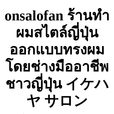
Skip
to
onsalofan ร้านทำ
content
ผมสไตล์ญี่ปุ่น
ออกแบบทรงผม
โดยช่างมืออาชีพ
ชาวญี่ปุ่น イケハ
ヤ サロン