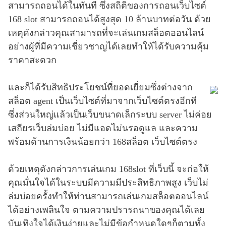
สามารถถอนได้ในทันที ซึ่งสถิติของการถอนเว็บไซต์
168 slot สามารถถอนได้สูงสุด 10 ล้านบาทต่อวัน ด้วย
เหตุดังกล่าวคุณสามารถที่จะเล่นเกมสล็อตออนไลน์
อย่างผู้ที่มีความเชี่ยวชาญได้เลยทำให้ได้รับความคุ้ม
ราคาสะดวก
และก็ได้รับสิทธิประโยชน์ที่ยอดเยี่ยมซึ่งต่างจาก
สล็อต agent เป็นเว็บไซต์ที่มาจากเว็บไซต์ตรงอีกที
ซึ่งส่วนใหญ่แล้วเป็นเว็บขนาดเล็กระบบ server ไม่ค่อย
เสถียรเว็บล่มบ่อย ไม่มีแอดไม่นรอดูแล และความ
พร้อมด้านการเงินน้อยกว่า 168สล็อต เว็บไซต์ตรง
ด้วยเหตุดังกล่าวการเล่นเกม 168slot ที่เว็บนี้ จะก่อให้
คุณมั่นใจได้ในระบบมีความมีประสิทธิภาพสูง เว็บไม่
ล่มบ่อยครั้งทำให้ท่านสามารถเล่นเกมสล็อตออนไลน์
ได้อย่างเพลินใจ ตามความปรารถนาของคุณได้เลย
บันเทิงใจได้เงินง่ายและไม่มีข้อกำหนดใดๆก็ตามทั้ง