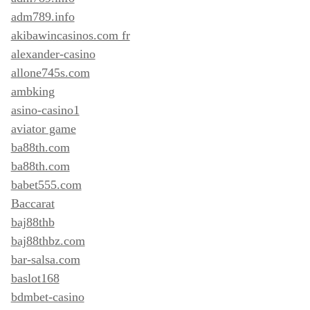
adm789.info
akibawincasinos.com fr
alexander-casino
allone745s.com
ambking
asino-casino1
aviator game
ba88th.com
ba88th.com
babet555.com
Baccarat
baj88thb
baj88thbz.com
bar-salsa.com
baslot168
bdmbet-casino