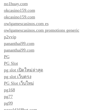
no1huay.com
okcasino159.com
okcasino159.com
owlgamescasinos.com es
owlgamescasinos.com promotions generic
p2vvip
pananthai99.com
pananthai99.com
PG
PG Slot
pg slot เปิดใหม่ล่าสุด
pg slot เว็บตรง
PG Slot เว็บใหม่
pg168
pg77
pg99
pggold168bet.com