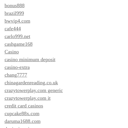
bonus888
brazil999
bwvip4.com
cafe444
carlo999.net
cashgame168
Casino
casino minimum deposit
casino-extra
chang7777
chinagardenreading.co.uk
crazytowerplay.com generic
crazytowerplay.com it
credit card casinos
cupcake88x.com
daruma1688.com