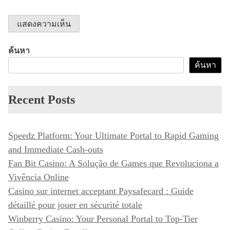
ค้นหา
ค้นหา
Recent Posts
Speedz Platform: Your Ultimate Portal to Rapid Gaming
and Immediate Cash-outs
Fan Bit Casino: A Solução de Games que Revoluciona a
Vivência Online
Casino sur internet acceptant Paysafecard : Guide
détaillé pour jouer en sécurité totale
Winberry Casino: Your Personal Portal to Top-Tier