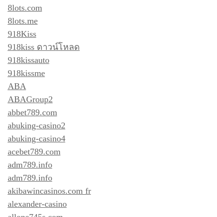
8lots.com
8lots.me
918Kiss
918kiss ดาวน์โหลด
918kissauto
918kissme
ABA
ABAGroup2
abbet789.com
abuking-casino2
abuking-casino4
acebet789.com
adm789.info
adm789.info
akibawincasinos.com fr
alexander-casino
allone745s.com