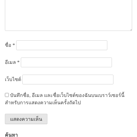
ชื่อ
*
อีเมล
*
เว็บไซต์
บันทึกชื่อ, อีเมล และชื่อเว็บไซต์ของฉันบนเบราว์เซอร์นี้
สำหรับการแสดงความเห็นครั้งถัดไป
ค้นหา