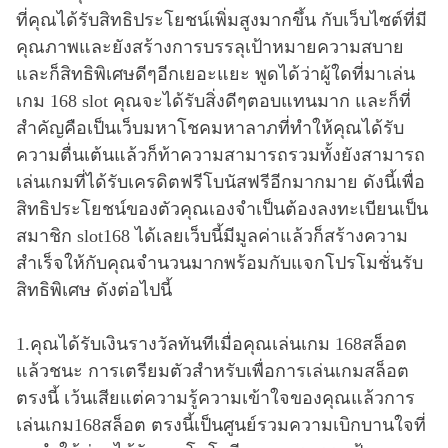
ที่คุณได้รับสิทธิประโยชน์เพิ่มสูงมากขึ้น กับเว็บไซต์ที่มี
คุณภาพและยังสร้างการบรรลุเป้าหมายความสบาย
และก็สิทธิพิเศษดีๆอีกเยอะแยะ พูดได้ว่าผู้ใดที่มาเล่น
เกม 168 slot คุณจะได้รับสิ่งดีๆตอบแทนมาก และก็ที่
สำคัญคือเป็นเว็บมหาโชคมหาลาภที่ทำให้คุณได้รับ
ความตื่นเต้นแล้วก็ท้าความสามารถรวมทั้งยังสามารถ
เล่นเกมที่ได้รับเครดิตฟรีโบนัสฟรีอีกมากมาย ดังนี้เพื่อ
สิทธิประโยชน์ของตัวคุณเองจำเป็นต้องลงทะเบียนเป็น
สมาชิก slot168 ได้เลยเว็บนี้มีมูลค่าแล้วก็สร้างความ
สำเร็จให้กับคุณจำนวนมากพร้อมกับแจกโปรโมชั่นรับ
สิทธิพิเศษ ดังต่อไปนี้
1.คุณได้รับเงินรางวัลทันทีเมื่อคุณเล่นเกม 168สล็อต
แล้วชนะ การเตรียมตัวสำหรับเพื่อการเล่นเกมสล็อต
ตรงนี้ เว้นเสียแต่ความรู้ความเข้าใจของคุณแล้วการ
เล่นเกม168สล็อต ตรงนี้เป็นศูนย์รวมความเบิกบานใจที่