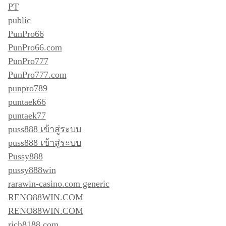
PT
public
PunPro66
PunPro66.com
PunPro777
PunPro777.com
punpro789
puntaek66
puntaek77
puss888 เข้าสู่ระบบ
puss888 เข้าสู่ระบบ
Pussy888
pussy888win
rarawin-casino.com generic
RENO88WIN.COM
RENO88WIN.COM
rich8188.com