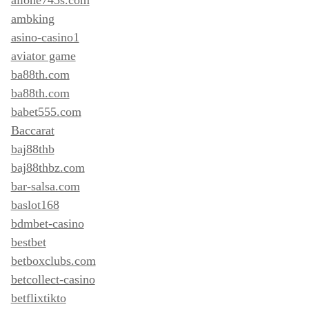
ambking
asino-casino1
aviator game
ba88th.com
ba88th.com
babet555.com
Baccarat
baj88thb
baj88thbz.com
bar-salsa.com
baslot168
bdmbet-casino
bestbet
betboxclubs.com
betcollect-casino
betflixtikto