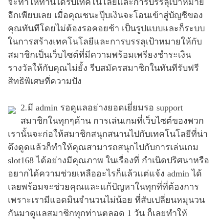
จะทำให้ท่านได้รับเทคโนโลยีและการบรรลุเป้าหมาย
อีกเพียบเลย เมื่อคุณชนะปุ๊บเงินจะโอนเข้าสู่บัญชีของ
คุณทันทีโดยไม่ต้องรอคอยช้า เป็นรูปแบบและก็ระบบ
ในการสร้างเทคโนโลยีและการบรรลุเป้าหมายให้กับ
สมาชิกเป็นเว็บไซต์ที่มีความพร้อมเพรียงชำระเงิน
รางวัลให้กับคุณไม่ยั้ง รีบสมัครสมาชิกในทันทีรับฟรี
สิทธิพิเศษที่ความปัง
2.มี admin รอดูแลอย่างยอดเยี่ยมรอ support
สมาชิกในทุกๆด้าน การเล่นเกมที่เว็บไซต์ของพวก
เรานั้นจะก่อให้สมาชิกสนุกสนานไปกับเทคโนโลยีที่น่า
ดึงดูดแล้วก็ทำให้คุณสามารถสนุกไปกับการเล่นเกม
slot168 ได้อย่างมีคุณภาพ ในเรื่องที่ กำเนิดปริศนาหรือ
อยากได้ความช่วยเหลืออะไรก็แล้วแต่แจ้ง admin ได้
เลยพร้อมจะช่วยคุณและแก้ปัญหาในทุกที่ที่ต้องการ
เพราะเรามีแอดมินจำนวนไม่น้อย ที่สับเปลี่ยนหมุนวน
กันมาดูแลสมาชิกทุกท่านตลอด 1 วัน ก็เลยทำให้