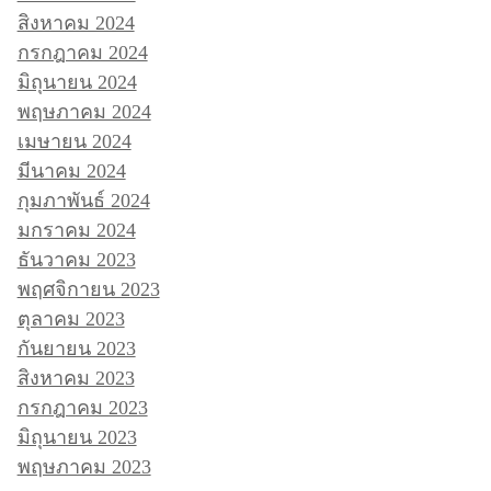
สิงหาคม 2024
กรกฎาคม 2024
มิถุนายน 2024
พฤษภาคม 2024
เมษายน 2024
มีนาคม 2024
กุมภาพันธ์ 2024
มกราคม 2024
ธันวาคม 2023
พฤศจิกายน 2023
ตุลาคม 2023
กันยายน 2023
สิงหาคม 2023
กรกฎาคม 2023
มิถุนายน 2023
พฤษภาคม 2023