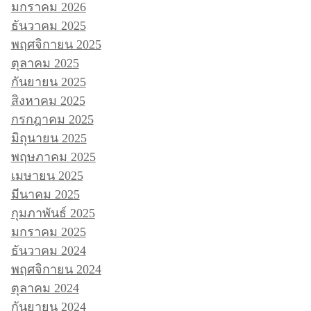
มกราคม 2026
ธันวาคม 2025
พฤศจิกายน 2025
ตุลาคม 2025
กันยายน 2025
สิงหาคม 2025
กรกฎาคม 2025
มิถุนายน 2025
พฤษภาคม 2025
เมษายน 2025
มีนาคม 2025
กุมภาพันธ์ 2025
มกราคม 2025
ธันวาคม 2024
พฤศจิกายน 2024
ตุลาคม 2024
กันยายน 2024