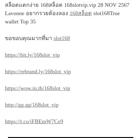
สล็อตแตกง่าย 168สล็อต 168slotvip.vip 28 NOV 2567
Lavonne อยากรวยต้องลอง
168สล็อต
slot168True
wallet Top 35
ขอขอบคุณมากที่มา
slot168
https://bit.ly/168slot_vip
https://rebrand.ly/168slot_vip
https://wow.in.th/168slot_vip
http://gg.gg/168slot_vip
https://t.co/iFBEmW7Ce9