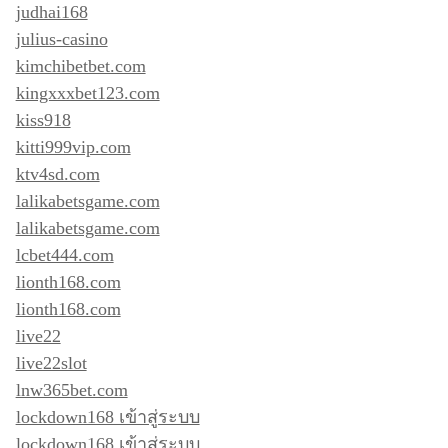
judhai168
julius-casino
kimchibetbet.com
kingxxxbet123.com
kiss918
kitti999vip.com
ktv4sd.com
lalikabetsgame.com
lalikabetsgame.com
lcbet444.com
lionth168.com
lionth168.com
live22
live22slot
lnw365bet.com
lockdown168 เข้าสู่ระบบ
lockdown168 เข้าสู่ระบบ