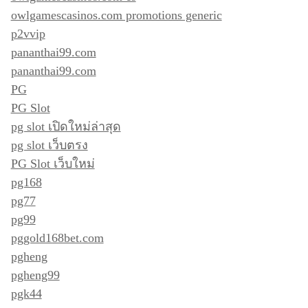
owlgamescasinos.com promotions generic
p2vvip
pananthai99.com
pananthai99.com
PG
PG Slot
pg slot เปิดใหม่ล่าสุด
pg slot เว็บตรง
PG Slot เว็บใหม่
pg168
pg77
pg99
pggold168bet.com
pgheng
pgheng99
pgk44