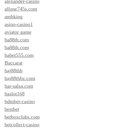
alexander-casino
allone745s.com
ambking
asino-casino1
aviator game
ba88th.com
ba88th.com
babet555.com
Baccarat
baj88thb
baj88thbz.com
bar-salsa.com
baslot168
bdmbet-casino
bestbet
betboxclubs.com
betcollect-casino