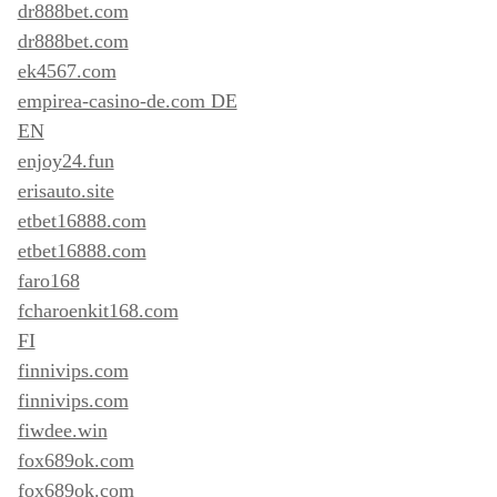
dr888bet.com
dr888bet.com
ek4567.com
empirea-casino-de.com DE
EN
enjoy24.fun
erisauto.site
etbet16888.com
etbet16888.com
faro168
fcharoenkit168.com
FI
finnivips.com
finnivips.com
fiwdee.win
fox689ok.com
fox689ok.com