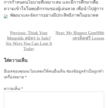
การกำหนดนโยบายที่เหมาะสม และมีการศึกษาเพื่อ
ความเข้าใจในพฤติกรรมของผู้เล่นหวย เพื่อนำไปสู่การ
พัฒนาและจัดการอย่างมีประสิทธิภาพในอนาคต
แ
Previous:
Think Your
Next:
My Biggest Gem99th
Mmgolds สมัคร Is Safe?
เครดิตฟรี Lesson
น
Six Ways You Can Lose It
ะ
Today
แ
ใส่ความเห็น
น
ว
อีเมลของคุณจะไม่แสดงให้คนอื่นเห็น
ช่องข้อมูลจำเป็นถูกทำ
เ
เครื่องหมาย
*
รื่
ความเห็น
*
อ
ง