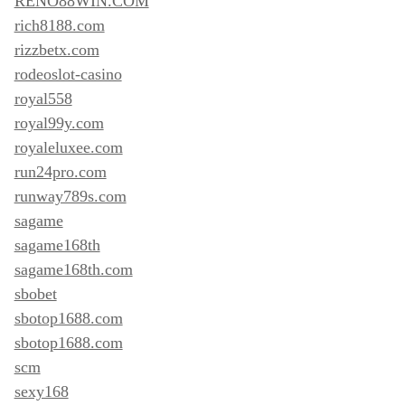
RENO88WIN.COM
rich8188.com
rizzbetx.com
rodeoslot-casino
royal558
royal99y.com
royaleluxee.com
run24pro.com
runway789s.com
sagame
sagame168th
sagame168th.com
sbobet
sbotop1688.com
sbotop1688.com
scm
sexy168