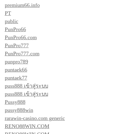
premium66.info
PT
public
PunPro66
PunPro66.com
PunPro777
PunPro777.com
punpro789
puntaek66
puntaek77
puss888 เข้าสู่ระบบ
puss888 เข้าสู่ระบบ
Pussy888
pussy888win
rarawin-casino.com generic
RENO88WIN.COM