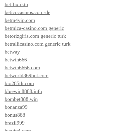
betflixtikto
beticocasinos.com-de
betm4vip.com
betmica-casino.com generic
betorizgiris.com generic turk
betrallicasino.com generic turk
betway
betwin666
betwin6666.com
betworld369hot.com
bio285th.com
bluewin8888.info
bombet888.win
bonanza99
bonus888
brazil999
bwvip4.com