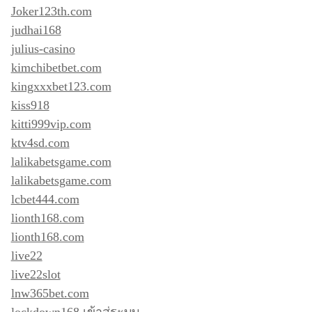
Joker123th.com
judhai168
julius-casino
kimchibetbet.com
kingxxxbet123.com
kiss918
kitti999vip.com
ktv4sd.com
lalikabetsgame.com
lalikabetsgame.com
lcbet444.com
lionth168.com
lionth168.com
live22
live22slot
lnw365bet.com
lockdown168 เข้าสู่ระบบ