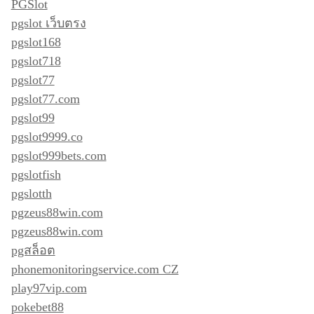
PGSlot
pgslot เว็บตรง
pgslot168
pgslot718
pgslot77
pgslot77.com
pgslot99
pgslot9999.co
pgslot999bets.com
pgslotfish
pgslotth
pgzeus88win.com
pgzeus88win.com
pgสล็อต
phonemonitoringservice.com CZ
play97vip.com
pokebet88