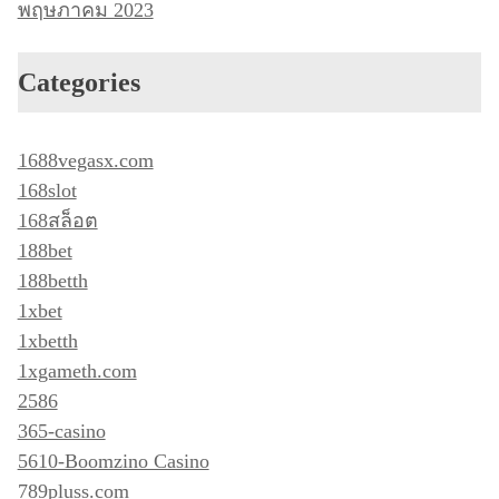
พฤษภาคม 2023
Categories
1688vegasx.com
168slot
168สล็อต
188bet
188betth
1xbet
1xbetth
1xgameth.com
2586
365-casino
5610-Boomzino Casino
789pluss.com