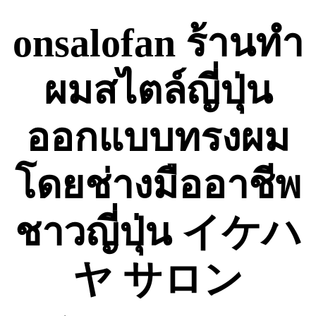
Skip
to
onsalofan ร้านทำ
content
ผมสไตล์ญี่ปุ่น
ออกแบบทรงผม
โดยช่างมืออาชีพ
ชาวญี่ปุ่น イケハ
ヤ サロン