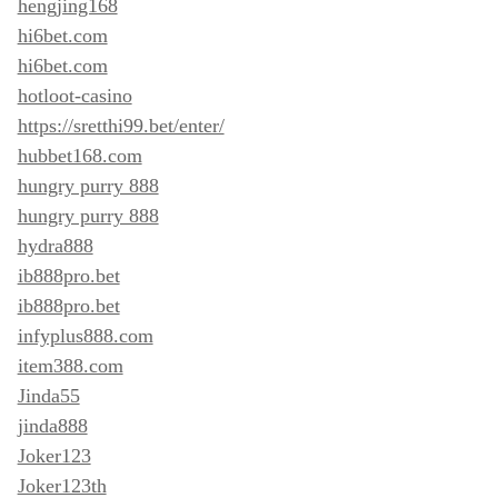
hengjing168
hi6bet.com
hi6bet.com
hotloot-casino
https://sretthi99.bet/enter/
hubbet168.com
hungry purry 888
hungry purry 888
hydra888
ib888pro.bet
ib888pro.bet
infyplus888.com
item388.com
Jinda55
jinda888
Joker123
Joker123th