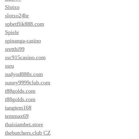
Slotxo
slotxo24hr
spbetflik888.com
Spiele
spinanga-casino
sretthi99
ssc915casino.com
ssru
sudyod888s.com
sunny9999club.com
t88golds.com
t88golds.com
tangtem168
temmax69
thaisiambet.store
thebutchers.club CZ