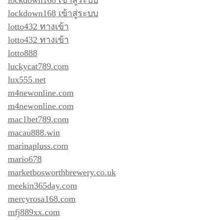
lockdown168 เข้าสู่ระบบ
lotto432 ทางเข้า
lotto432 ทางเข้า
lotto888
luckycat789.com
lux555.net
m4newonline.com
m4newonline.com
mac1bet789.com
macau888.win
marinapluss.com
mario678
marketbosworthbrewery.co.uk
meekin365day.com
mercyrosa168.com
mfj889xx.com