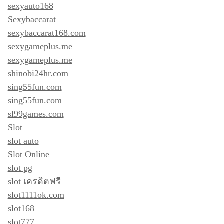
sexyauto168
Sexybaccarat
sexybaccarat168.com
sexygameplus.me
sexygameplus.me
shinobi24hr.com
sing55fun.com
sing55fun.com
sl99games.com
Slot
slot auto
Slot Online
slot pg
slot เครดิตฟรี
slot1111ok.com
slot168
slot777