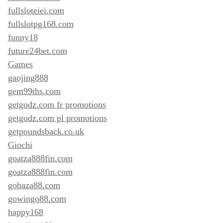
fullsloteiei.com
fullslotpg168.com
funny18
future24bet.com
Games
gaojing888
gem99ths.com
getgodz.com fr promotions
getgodz.com pl promotions
getpoundsback.co.uk
Giochi
goatza888fin.com
goatza888fin.com
gobaza88.com
gowingo88.com
happy168