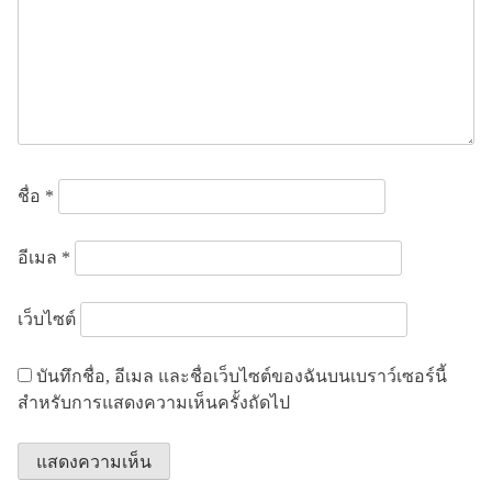
ชื่อ
*
อีเมล
*
เว็บไซต์
บันทึกชื่อ, อีเมล และชื่อเว็บไซต์ของฉันบนเบราว์เซอร์นี้
สำหรับการแสดงความเห็นครั้งถัดไป