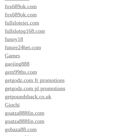
fox689ok.com
fox689ok.com
fullsloteiei.com
fullslotpg168.com
funny18
future24bet.com
Games
gaojing888
gem99ths.com
getgodz.com fr promotions
getgodz.com pl promotions
getpoundsback.co.uk
Giochi
goatza888fin.com
goatza888fin.com
gobaza88.com