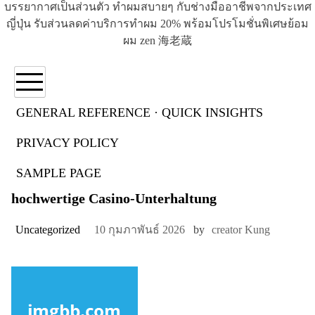
บรรยากาศเป็นส่วนตัว ทำผมสบายๆ กับช่างมืออาชีพจากประเทศ
ญี่ปุ่น รับส่วนลดค่าบริการทำผม 20% พร้อมโปรโมชั่นพิเศษย้อม
ผม zen 海老蔵
GENERAL REFERENCE · QUICK INSIGHTS
PRIVACY POLICY
SAMPLE PAGE
Acebet: Euer bewährter Anbieter für
hochwertige Casino-Unterhaltung
Uncategorized
10 กุมภาพันธ์ 2026
by
creator Kung