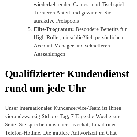
wiederkehrenden Games- und Tischspiel-
Turnieren Anteil und gewinnen Sie
attraktive Preispools
Elite-Programm:
Besondere Benefits für
High-Roller, einschließlich persönlichem
Account-Manager und schnelleren
Auszahlungen
Qualifizierter Kundendienst
rund um jede Uhr
Unser internationales Kundenservice-Team ist Ihnen
vierundzwanzig Std pro-Tag, 7 Tage die Woche zur
Seite. Sie sprechen uns über Livechat, Email oder
Telefon-Hotline. Die mittlere Antwortzeit im Chat