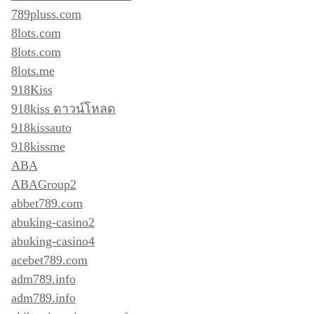
789pluss.com
8lots.com
8lots.com
8lots.me
918Kiss
918kiss ดาวน์โหลด
918kissauto
918kissme
ABA
ABAGroup2
abbet789.com
abuking-casino2
abuking-casino4
acebet789.com
adm789.info
adm789.info