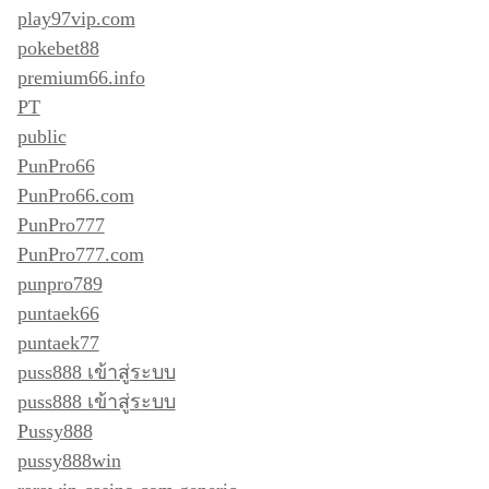
play97vip.com
pokebet88
premium66.info
PT
public
PunPro66
PunPro66.com
PunPro777
PunPro777.com
punpro789
puntaek66
puntaek77
puss888 เข้าสู่ระบบ
puss888 เข้าสู่ระบบ
Pussy888
pussy888win