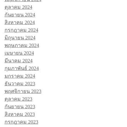
ตุลาคม 2024
กันยายน 2024
สิงหาคม 2024
กรกฎาคม 2024
มิถุนายน 2024
พฤษภาคม 2024
เมษายน 2024
มีนาคม 2024
กุมภาพันธ์ 2024
มกราคม 2024
ธันวาคม 2023
พฤศจิกายน 2023
ตุลาคม 2023
กันยายน 2023
สิงหาคม 2023
กรกฎาคม 2023