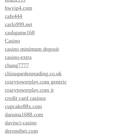
bwvip4.com
cafe444
carlo999.net
cashgame168
Casino
casino minimum deposit
casino-extra
chang7777
chinagardenreading.co.uk
crazytowerplay.com generic
crazytowerplay.com it
credit card casinos
cupcake88x.com
daruma1688.com
davinci-casino
deromibet.com