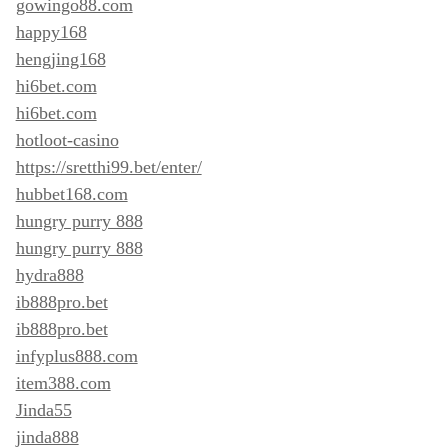
gowingo88.com
happy168
hengjing168
hi6bet.com
hi6bet.com
hotloot-casino
https://sretthi99.bet/enter/
hubbet168.com
hungry purry 888
hungry purry 888
hydra888
ib888pro.bet
ib888pro.bet
infyplus888.com
item388.com
Jinda55
jinda888