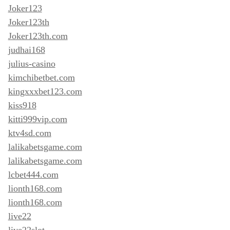
Joker123
Joker123th
Joker123th.com
judhai168
julius-casino
kimchibetbet.com
kingxxxbet123.com
kiss918
kitti999vip.com
ktv4sd.com
lalikabetsgame.com
lalikabetsgame.com
lcbet444.com
lionth168.com
lionth168.com
live22
live22slot