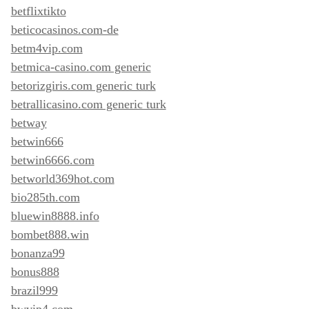
betflixtikto
beticocasinos.com-de
betm4vip.com
betmica-casino.com generic
betorizgiris.com generic turk
betrallicasino.com generic turk
betway
betwin666
betwin6666.com
betworld369hot.com
bio285th.com
bluewin8888.info
bombet888.win
bonanza99
bonus888
brazil999
bwvip4.com