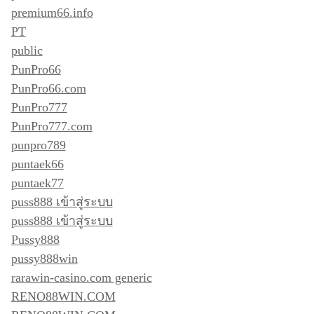
premium66.info
PT
public
PunPro66
PunPro66.com
PunPro777
PunPro777.com
punpro789
puntaek66
puntaek77
puss888 เข้าสู่ระบบ
puss888 เข้าสู่ระบบ
Pussy888
pussy888win
rarawin-casino.com generic
RENO88WIN.COM