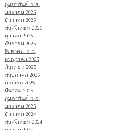
กุมภาพันธ์ 2026
มกราคม 2026
ธันวาคม 2025
พฤศจิกายน 2025
ตุลาคม 2025
กันยายน 2025
สิงหาคม 2025
กรกฎาคม 2025
มิถุนายน 2025
พฤษภาคม 2025
เมษายน 2025
มีนาคม 2025
กุมภาพันธ์ 2025
มกราคม 2025
ธันวาคม 2024
พฤศจิกายน 2024
ตุลาคม 2024