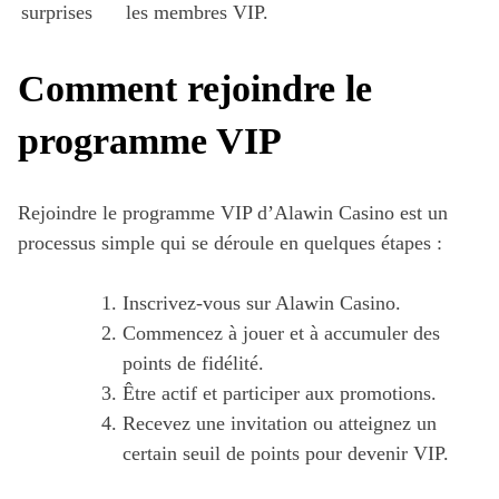
surprises
les membres VIP.
Comment rejoindre le
programme VIP
Rejoindre le programme VIP d’Alawin Casino est un
processus simple qui se déroule en quelques étapes :
Inscrivez-vous sur Alawin Casino.
Commencez à jouer et à accumuler des
points de fidélité.
Être actif et participer aux promotions.
Recevez une invitation ou atteignez un
certain seuil de points pour devenir VIP.