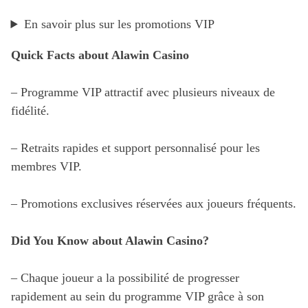
En savoir plus sur les promotions VIP
Quick Facts about Alawin Casino
– Programme VIP attractif avec plusieurs niveaux de
fidélité.
– Retraits rapides et support personnalisé pour les
membres VIP.
– Promotions exclusives réservées aux joueurs fréquents.
Did You Know about Alawin Casino?
– Chaque joueur a la possibilité de progresser
rapidement au sein du programme VIP grâce à son