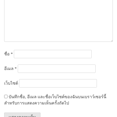
ง
ชื่อ
*
อีเมล
*
เว็บไซต์
บันทึกชื่อ, อีเมล และชื่อเว็บไซต์ของฉันบนเบราว์เซอร์นี้
สำหรับการแสดงความเห็นครั้งถัดไป