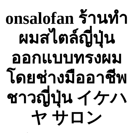
Skip
to
onsalofan ร้านทำ
content
ผมสไตล์ญี่ปุ่น
ออกแบบทรงผม
โดยช่างมืออาชีพ
ชาวญี่ปุ่น イケハ
ヤ サロン