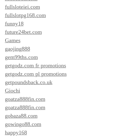
fullsloteiei.com
fullslotpg168.com
funny18
future24bet.com
Games
gaojing888
gem99ths.com
getgodz.com fr promotions
getgodz.com pl promotions
getpoundsback.co.uk
Giochi
goatza888fin.com
goatza888fin.com
gobaza88.com
gowingo88.com
happy168