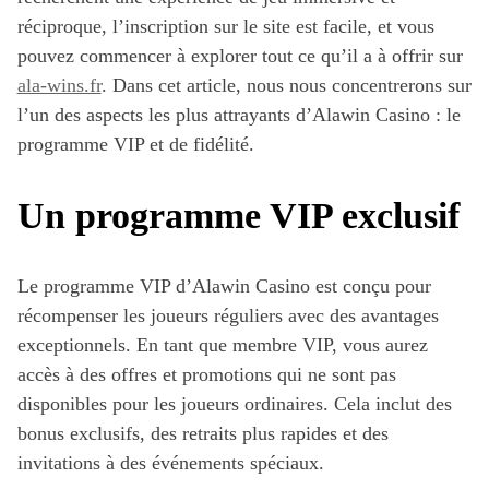
réciproque, l’inscription sur le site est facile, et vous
pouvez commencer à explorer tout ce qu’il a à offrir sur
ala-wins.fr
. Dans cet article, nous nous concentrerons sur
l’un des aspects les plus attrayants d’Alawin Casino : le
programme VIP et de fidélité.
Un programme VIP exclusif
Le programme VIP d’Alawin Casino est conçu pour
récompenser les joueurs réguliers avec des avantages
exceptionnels. En tant que membre VIP, vous aurez
accès à des offres et promotions qui ne sont pas
disponibles pour les joueurs ordinaires. Cela inclut des
bonus exclusifs, des retraits plus rapides et des
invitations à des événements spéciaux.