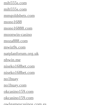
mib555s.com
mib555s.com
mmgoldsbets.com
mono1688
mono16888.com
moonwin-casino
moza888.com
mwin9s.com
natplanforum.org.uk
nbwin.me
niseko168bet.com
niseko168bet.com
no1huay
no1huay.com
okcasino159.com
okcasino159.com
owlgamescasinos.com es