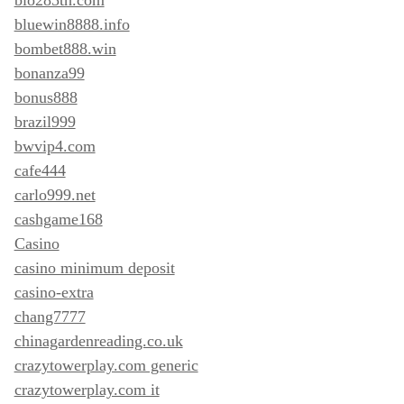
bluewin8888.info
bombet888.win
bonanza99
bonus888
brazil999
bwvip4.com
cafe444
carlo999.net
cashgame168
Casino
casino minimum deposit
casino-extra
chang7777
chinagardenreading.co.uk
crazytowerplay.com generic
crazytowerplay.com it