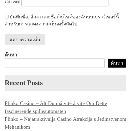
เว็บไซต์
บันทึกชื่อ, อีเมล และชื่อเว็บไซต์ของฉันบนเบราว์เซอร์นี้
สำหรับการแสดงความเห็นครั้งถัดไป
ค้นหา
ค้นหา
Recent Posts
Plinko Casino – Alt Du må vite å vite Om Dette
fascinerende spilleautomaten
Plinko – Najatraktivnija Casino Atrakcija s Jedinstvenom
Mehanikom