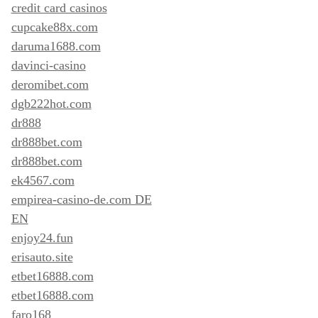
credit card casinos
cupcake88x.com
daruma1688.com
davinci-casino
deromibet.com
dgb222hot.com
dr888
dr888bet.com
dr888bet.com
ek4567.com
empirea-casino-de.com DE
EN
enjoy24.fun
erisauto.site
etbet16888.com
etbet16888.com
faro168