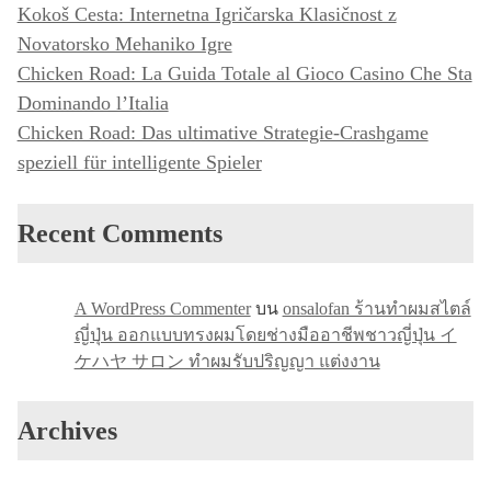
Kokoš Cesta: Internetna Igričarska Klasičnost z
Novatorsko Mehaniko Igre
Chicken Road: La Guida Totale al Gioco Casino Che Sta
Dominando l’Italia
Chicken Road: Das ultimative Strategie-Crashgame
speziell für intelligente Spieler
Recent Comments
A WordPress Commenter
บน
onsalofan ร้านทำผมสไตล์
ญี่ปุ่น ออกแบบทรงผมโดยช่างมืออาชีพชาวญี่ปุ่น イ
ケハヤ サロン ทำผมรับปริญญา แต่งงาน
Archives