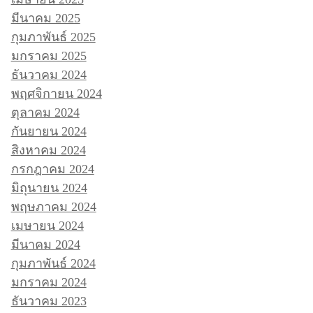
มีนาคม 2025
กุมภาพันธ์ 2025
มกราคม 2025
ธันวาคม 2024
พฤศจิกายน 2024
ตุลาคม 2024
กันยายน 2024
สิงหาคม 2024
กรกฎาคม 2024
มิถุนายน 2024
พฤษภาคม 2024
เมษายน 2024
มีนาคม 2024
กุมภาพันธ์ 2024
มกราคม 2024
ธันวาคม 2023