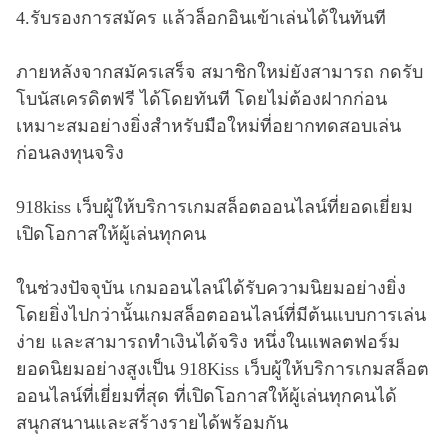
4.รับรองการสมัคร แล้วล็อกอินเข้าเล่นได้ในทันที
ภายหลังจากสมัครเสร็จ สมาชิกใหม่ยังสามารถ กดรับ
โบนัสเครดิตฟรี ได้โดยทันที โดยไม่ต้องฝากก่อน
เหมาะสมอย่างยิ่งสำหรับมือใหม่ที่อยากทดสอบเล่น
ก่อนลงทุนจริง
918kiss เว็บผู้ให้บริการเกมสล็อตออนไลน์ที่ยอดเยี่ยม
เปิดโอกาสให้ผู้เล่นทุกคน
ในช่วงปัจจุบัน เกมออนไลน์ได้รับความนิยมอย่างยิ่ง
โดยยิ่งไปกว่านั้นเกมสล็อตออนไลน์ที่มีต้นแบบการเล่น
ง่าย และสามารถทำเงินได้จริง หนึ่งในแพลตฟอร์ม
ยอดนิยมอย่างสูงเป็น 918Kiss เว็บผู้ให้บริการเกมสล็อต
ออนไลน์ที่เยี่ยมที่สุด ที่เปิดโอกาสให้ผู้เล่นทุกคนได้
สนุกสนานและสร้างรายได้พร้อมกัน