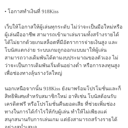
• โอกาสทำเงินที่ 918Kiss
เว็บให้โอกาสให้ผู้เล่นทุกระดับ ไม่ว่าจะเป็นมือใหม่หรือ
ผู้เล่นมืออาชีพ สามารถเข้ามาเล่นรวมทั้งสร้างรายได้
ได้ไม่ยากด้วยเกมสล็อตที่มีอัตราการจ่ายเงินสูง และ
โบนัสแตกง่าย ระบบเกมถูกออกแบบมาให้ผู้เล่น
สามารถวางเดิมพันได้ตามงบประมาณของตัวเอง ไม่
ว่าจะเป็นการเดิมพันเริ่มต้นอย่างต่ำ หรือการลงทุนสูง
เพื่อช่องทางลุ้นรางวัลใหญ่
นอกเหนือจากนั้น 918Kiss ยังมาพร้อมโปรโมชั่นและก็
สิทธิพิเศษสำหรับสมาชิกใหม่ อาทิเช่น โบนัสต้อนรับ
เครดิตฟรี หรือโปรโมชั่นคืนยอดเสีย ที่ช่วยเพิ่มช่อง
ทางในการได้กำไรให้กับผู้เล่น ทำให้ไม่เพียงแค่
สนุกสนานกับการเล่นเกม แต่ยังสามารถสร้างรายได้
อย่างสม่ำเสมอ