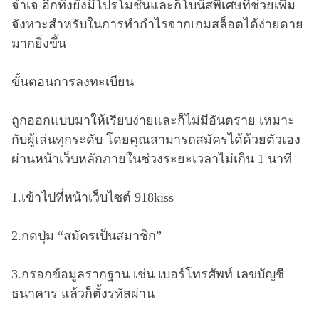
จำเจ อีกทั้งยังมีโปรโมชั่นและก็โบนัสพิเศษที่ช่วยเพิ่ม
จังหวะสำหรับในการทำกำไรจากเกมสล็อตได้ง่ายดาย
มากยิ่งขึ้น
ขั้นตอนการลงทะเบียน
ถูกออกแบบมาให้เรียบง่ายและก็ไม่มีอันตราย เหมาะ
กับผู้เล่นทุกระดับ โดยคุณสามารถสมัครได้ด้วยตัวเอง
ผ่านหน้าเว็บหลักภายในช่วงระยะเวลาไม่เกิน 1 นาที
1.เข้าไปที่หน้าเว็บไซต์ 918kiss
2.กดปุ่ม “สมัครเป็นสมาชิก”
3.กรอกข้อมูลรากฐาน เช่น เบอร์โทรศัพท์ เลขบัญชี
ธนาคาร แล้วก็ตั้งรหัสผ่าน