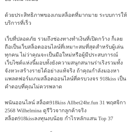
ด้วยประสิทธิภาพของเกมสล็อตที่มากมาย ระบบการให้
บริการที่เร็ว
เว็บที่ปลอดภัย รวมถึงช่องทางทำเงินที่เปิดกว้าง ก็เลย
ถือเป็นเว็บสล็อตออนไลน์ที่เหมาะสมที่สุดสำหรับผู้เล่น
ทุกคน ไม่ว่าคุณจะเป็นมือใหม่หรือผู้มีประสบการณ์
เว็บไซต์แห่งนี้มอบทั้งยังความสนุกสนานร่าเริงรวมทั้ง
จังหวะสร้างรายได้อย่างแท้จริง ถ้าคุณกำลังมองหา
แพลตฟอร์มเกมสล็อตออนไลน์ที่ครบวงจร 918kiss เป็น
คำตอบที่คุณไม่ควรพลาด
พนันออนไลน์ สล็อต918kiss Allbet24hr.fun 31 พฤศจิกา
2568 Wilhelmina ดูรีวิวจากลูกค้าจริง
สล็อต918kissลงทุนงบน้อย กำไรหลักแสน Top 37