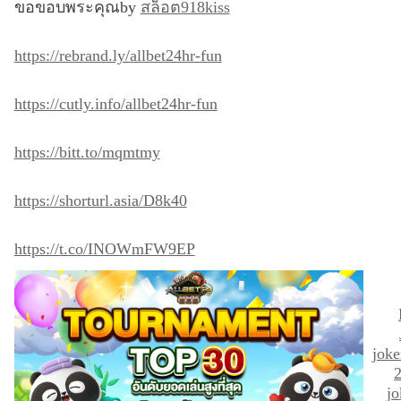
ขอขอบพระคุณby
สล็อต918kiss
https://rebrand.ly/allbet24hr-fun
https://cutly.info/allbet24hr-fun
https://bitt.to/mqmtmy
https://shorturl.asia/D8k40
https://t.co/INOWmFW9EP
แ
น
joke
ะ
2
jo
แ