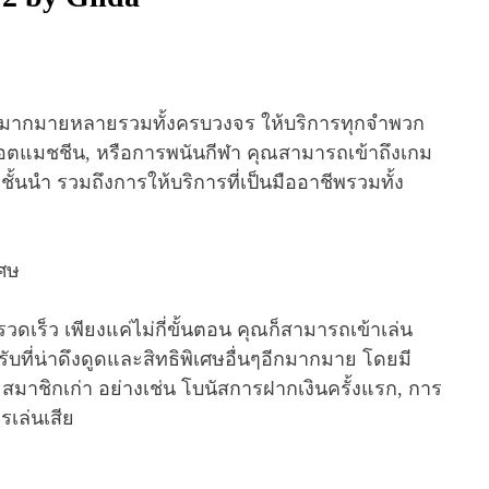
วามมากมายหลายรวมทั้งครบวงจร ให้บริการทุกจำพวก
็อตแมชชีน, หรือการพนันกีฬา คุณสามารถเข้าถึงเกม
้นนำ รวมถึงการให้บริการที่เป็นมืออาชีพรวมทั้ง
เศษ
วดเร็ว เพียงแค่ไม่กี่ขั้นตอน คุณก็สามารถเข้าเล่น
บที่น่าดึงดูดและสิทธิพิเศษอื่นๆอีกมากมาย โดยมี
ะสมาชิกเก่า อย่างเช่น โบนัสการฝากเงินครั้งแรก, การ
รเล่นเสีย