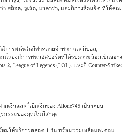
่า สล็อต, รูเล็ต, บาคาร่า, และก็กางล็คแจ็ค ที่ให้คุณ
5 ก็มีการพนันในกีฬาหลายจำพวก และก็บอล,
ั้นยังมีการพนันอีสปอร์ตที่ได้รับความนิยมเป็นอย่าง
2, League of Legends (LOL), และก็ Counter-Strike:
กเงินและก็เบิกเงินของ Allone745 เป็นระบบ
ำธุรกรรมของคุณไม่มีสะดุด
าพร้อมให้บริการตลอด 1 วัน พร้อมช่วยเหลือและตอบ