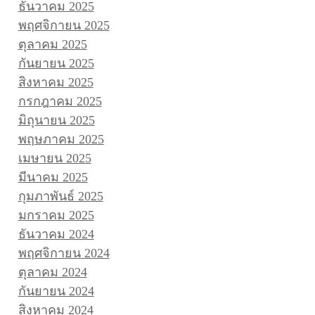
ธันวาคม 2025
พฤศจิกายน 2025
ตุลาคม 2025
กันยายน 2025
สิงหาคม 2025
กรกฎาคม 2025
มิถุนายน 2025
พฤษภาคม 2025
เมษายน 2025
มีนาคม 2025
กุมภาพันธ์ 2025
มกราคม 2025
ธันวาคม 2024
พฤศจิกายน 2024
ตุลาคม 2024
กันยายน 2024
สิงหาคม 2024