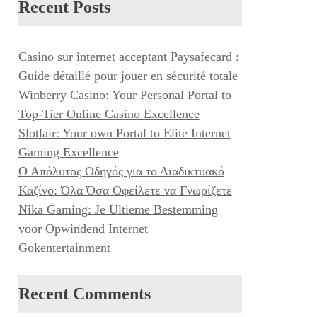
Recent Posts
Casino sur internet acceptant Paysafecard :
Guide détaillé pour jouer en sécurité totale
Winberry Casino: Your Personal Portal to
Top-Tier Online Casino Excellence
Slotlair: Your own Portal to Elite Internet
Gaming Excellence
Ο Απόλυτος Οδηγός για το Διαδικτυακό
Καζίνο: Όλα Όσα Οφείλετε να Γνωρίζετε
Nika Gaming: Je Ultieme Bestemming
voor Opwindend Internet
Gokentertainment
Recent Comments