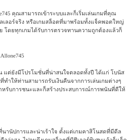
e745 คุณสามารถเข้าระบบและก็เริ่มเล่นเกมที่คุณ
ีลเลอร์จริง หรือเกมสล็อตที่มาพร้อมทั้งแจ็คพอตใหญ่
าย โดยทุกเกมได้รับการตรวจทานความถูกต้องแล้วก็
Allone745
น แต่ยังมีโปรโมชั่นที่น่าสนใจตลอดทั้งปี ได้แก่ โบนัส
นที่ทำให้ท่านสามารถรับเงินคืนจากการเล่นเกมต่างๆ
สสำหรับการชนะและก็สร้างประสบการณ์การพนันที่ดีให้
านัปการและน่าเร้าใจ ตั้งแต่เกมคาสิโนสดที่มีดีล
่ถือว่าสูง, ไปจนถึงเกมสล็อตที่มีฟีเจอร์พิเศษแล้วก็แจ็ค