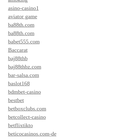
asino-casino1
aviator game
ba88th.com
ba88th.com
babet555.com
Baccarat
baj88thb
baj88thbz.com
bar-salsa.com
baslot168
bdmbet-casino
bestbet
betboxclubs.com
betcollect-casino
betflixtikto
beticocasinos.com-de