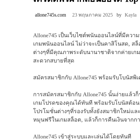
allone745s.com
23 พฤษภาคม 2025
by
Kayla
Allone745 เป็นเว็บไซต์พนันออนไลน์ที่มีค
เกมพนันออนไลน์ ไม่ว่าจะเป็นคาสิโนสด, สล
ต่างๆที่มีคุณภาพระดับนานาชาติจากค่ายเกมชั
สะดวกสบายที่สุด
สมัครสมาชิกกับ Allone745 พร้อมรับโบนัสพิ
การสมัครสมาชิกกับ Allone745 นั้นง่ายแล้วก็ร
เกมโปรดของคุณได้ทันที พร้อมรับโบนัสต้อนรั
โปรโมชั่นต่างๆที่รองรับทั้งยังสมาชิกใหม่แล
หมุนฟรีในเกมสล็อต, แล้วก็การคืนเงินจากกา
Allone745 เข้าสู่ระบบและเล่นได้โดยทันที