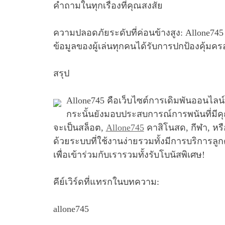
คำถามในทุกเรื่องที่คุณสงสัย
ความปลอดภัยระดับที่ค่อนข้างสูง: Allone745 ใ
ข้อมูลของผู้เล่นทุกคนได้รับการปกป้องคุ้มค
สรุป
Allone745 คือเว็บไซต์การเดิมพันออนไล
กระนั้นยังมอบประสบการณ์การพนันที่มีคุณ
จะเป็นสล็อต,
Allone745
คาสิโนสด, กีฬา, หรื
ด้วยระบบที่ใช้งานง่ายรวมทั้งมีการบริการลู
เพื่อเข้าร่วมกับเรารวมทั้งรับโบนัสพิเศษ!
คีย์เวิร์ดที่แทรกในบทความ:
allone745