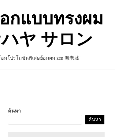
น ออกแบบทรงผม
น イケハヤ サロン
พร้อมโปรโมชั่นพิเศษย้อมผม zen 海老蔵
ค้นหา
ค้นหา