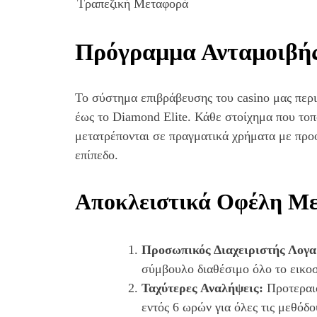
Τραπεζική Μεταφορά
Πρόγραμμα Ανταμοιβή
Το σύστημα επιβράβευσης του casino μας περι
έως το Diamond Elite. Κάθε στοίχημα που τοπ
μετατρέπονται σε πραγματικά χρήματα με προο
επίπεδο.
Αποκλειστικά Οφέλη Μ
Προσωπικός Διαχειριστής Λογα
σύμβουλο διαθέσιμο όλο το εικο
Ταχύτερες Αναλήψεις:
Προτεραι
εντός 6 ωρών για όλες τις μεθόδο