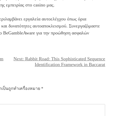
ης εμπειρίας στο casino μας.
ριλαμβάνει εργαλεία αυτοελέγχου όπως όρια
ς και δυνατότητες αυτοαποκλεισμού. Συνεργαζόμαστε
 το BeGambleAware για την προώθηση ασφαλών
im
Next:
Rabbit Road: This Sophisticated Sequence
Identification Framework in Baccarat
ำเป็นถูกทำเครื่องหมาย
*