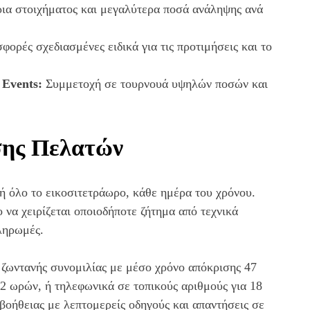
α στοιχήματος και μεγαλύτερα ποσά ανάληψης ανά
ορές σχεδιασμένες ειδικά για τις προτιμήσεις και το
 Events:
Συμμετοχή σε τουρνουά υψηλών ποσών και
σης Πελατών
ή όλο το εικοσιτετράωρο, κάθε ημέρα του χρόνου.
α χειρίζεται οποιοδήποτε ζήτημα από τεχνικά
ληρωμές.
ζωντανής συνομιλίας με μέσο χρόνο απόκρισης 47
2 ωρών, ή τηλεφωνικά σε τοπικούς αριθμούς για 18
βοήθειας με λεπτομερείς οδηγούς και απαντήσεις σε