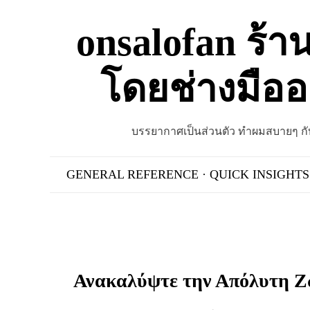
Skip
to
onsalofan ร้
content
โดยช่างมื
บรรยากาศเป็นส่วนตัว ทำผมสบายๆ กั
GENERAL REFERENCE · QUICK INSIGHTS
Ανακαλύψτε την Απόλυτη Ζω