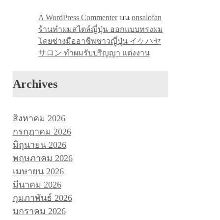
A WordPress Commenter
บน
onsalofan
ร้านทำผมสไตล์ญี่ปุ่น ออกแบบทรงผม
โดยช่างมืออาชีพชาวญี่ปุ่น イケハヤ
サロン ทำผมรับปริญญา แต่งงาน
Archives
สิงหาคม 2026
กรกฎาคม 2026
มิถุนายน 2026
พฤษภาคม 2026
เมษายน 2026
มีนาคม 2026
กุมภาพันธ์ 2026
มกราคม 2026