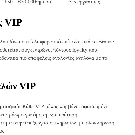
€50
€30.000/ημέρα
3-5 εργάσιμες
ς VIP
λαμβάνει οκτώ διαφορετικά επίπεδα, από το Bronze
οθετείται συγκεντρώνει πόντους loyalty που
δευτικά πιο επωφελείς αναλογίες ανάλογα με το
ελών VIP
ριασμού:
Κάθε VIP μέλος λαμβάνει αφοσιωμένο
σιτετράωρο για άμεση εξυπηρέτηση
ότητα στην επεξεργασία πληρωμών με ολοκλήρωση
υς