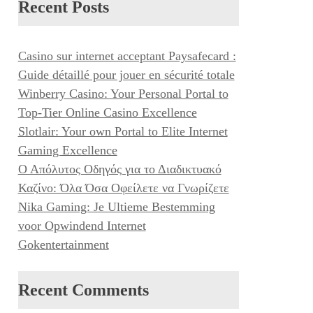
Recent Posts
Casino sur internet acceptant Paysafecard :
Guide détaillé pour jouer en sécurité totale
Winberry Casino: Your Personal Portal to
Top-Tier Online Casino Excellence
Slotlair: Your own Portal to Elite Internet
Gaming Excellence
Ο Απόλυτος Οδηγός για το Διαδικτυακό
Καζίνο: Όλα Όσα Οφείλετε να Γνωρίζετε
Nika Gaming: Je Ultieme Bestemming
voor Opwindend Internet
Gokentertainment
Recent Comments