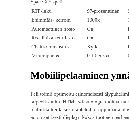
Space XY -peli
RTP-luku
97-prosenttinen
Enimmäis- kerroin
1000x
Automaattinen nosto
On
Reaaliaikaiset tilastot
On
Chatti-ominaisuus
Kyllä
Minimipanos
0.10 euroa
Mobiilipelaaminen ynnä
Peli toimii optimoitu erinomaisesti älypuhelimi
tarpeellisuutta. HTML5-teknologia tuottaa sau
mobiililaitteilla sekä tableteilla riippumatta 
automaattisesti displayn kokoa tuottaen parhaa