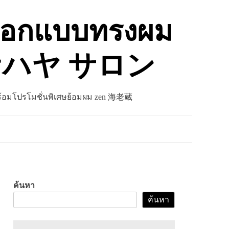
น ออกแบบทรงผม
น イケハヤ サロン
พร้อมโปรโมชั่นพิเศษย้อมผม zen 海老蔵
ค้นหา
ค้นหา