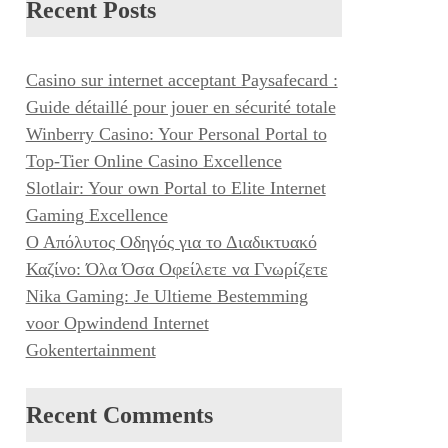
Recent Posts
Casino sur internet acceptant Paysafecard :
Guide détaillé pour jouer en sécurité totale
Winberry Casino: Your Personal Portal to
Top-Tier Online Casino Excellence
Slotlair: Your own Portal to Elite Internet
Gaming Excellence
Ο Απόλυτος Οδηγός για το Διαδικτυακό
Καζίνο: Όλα Όσα Οφείλετε να Γνωρίζετε
Nika Gaming: Je Ultieme Bestemming
voor Opwindend Internet
Gokentertainment
Recent Comments