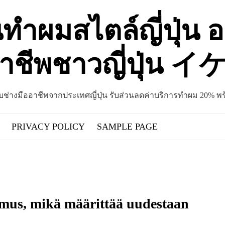
านทำผมสไตล์ญี่ปุ่
ออาชีพชาวญี่ปุ่
บช่างมืออาชีพจากประเทศญี่ปุ่น รับส่วนลดค่าบริการทำผม 20% 
PRIVACY POLICY
SAMPLE PAGE
emus, mikä määrittää uudestaan