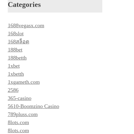
Categories
1688vegasx.com
168slot
168สล็อต
188bet
188betth
1xbet
1xbetth
1xgameth.com
2586
365-casino
5610-Boomzino Casino
789pluss.com
8lots.com
8lots.com