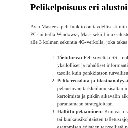
Pelikelpoisuus eri alustoi
Avia Masters -peli funktio on täydellisesti ni
PC-laitteilla Windows-, Mac- sekä Linux-alust
alle 3 kolmen sekuntia 4G-verkolla, joka takaa
Tietoturva:
Peli soveltaa SSL-enk
yksilölliset ja rahalliset informaa
tasolla kuin pankkitason turvallis
Pelikerrosdata ja tilastoanalyysi
pelaustavan tarkkailuun sisältämine
kertoimista ja pitkän aikavälin ai
parantamaan strategioitaan.
Hallittu pelaaminen:
Kiinteästi s
tai kuukausikohtaisten talletusraj
asettamisen edistäen terveellistä 