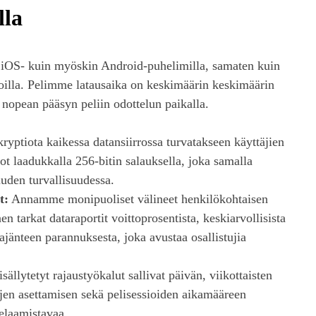
lla
in iOS- kuin myöskin Android-puhelimilla, samaten kuin
oilla. Pelimme latausaika on keskimäärin keskimäärin
 nopean pääsyn peliin odottelun paikalla.
ryptiota kaikessa datansiirrossa turvatakseen käyttäjien
tiot laadukkalla 256-bitin salauksella, joka samalla
uuden turvallisuudessa.
t:
Annamme monipuoliset välineet henkilökohtaisen
n tarkat dataraportit voittoprosentista, keskiarvollisista
kajänteen parannuksesta, joka avustaa osallistujia
isällytetyt rajaustyökalut sallivat päivän, viikottaisten
ojen asettamisen sekä pelisessioiden aikamääreen
pelaamistavaa.