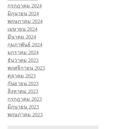
กรกฎาคม 2024
มิถุนายน 2024
พฤษภาคม 2024
เมษายน 2024
มีนาคม 2024
กุมภาพันธ์ 2024
มกราคม 2024
ธันวาคม 2023
พฤศจิกายน 2023
ตุลาคม 2023
กันยายน 2023
สิงหาคม 2023
กรกฎาคม 2023
มิถุนายน 2023
พฤษภาคม 2023