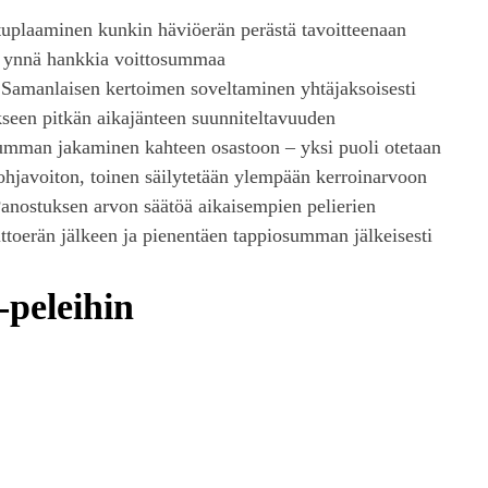
uplaaminen kunkin häviöerän perästä tavoitteenaan
 ynnä hankkia voittosummaa
Samanlaisen kertoimen soveltaminen yhtäjaksoisesti
akseen pitkän aikajänteen suunniteltavuuden
umman jakaminen kahteen osastoon – yksi puoli otetaan
ohjavoiton, toinen säilytetään ylempään kerroinarvoon
anostuksen arvon säätöä aikaisempien pelierien
ittoerän jälkeen ja pienentäen tappiosumman jälkeisesti
-peleihin