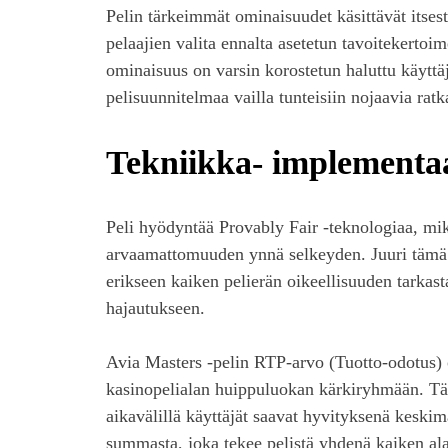
Pelin tärkeimmät ominaisuudet käsittävät itses
pelaajien valita ennalta asetetun tavoitekertoi
ominaisuus on varsin korostetun haluttu käyttäj
pelisuunnitelmaa vailla tunteisiin nojaavia ratk
Tekniikka- implementaa
Peli hyödyntää Provably Fair -teknologiaa, mi
arvaamattomuuden ynnä selkeyden. Juuri tämä k
erikseen kaiken pelierän oikeellisuuden tarkas
hajautukseen.
Avia Masters -pelin RTP-arvo (Tuotto-odotus) o
kasinopelialan huippuluokan kärkiryhmään. Tämä
aikavälillä käyttäjät saavat hyvityksenä keskimä
summasta, joka tekee pelistä yhdenä kaiken ala