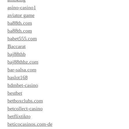
asino-casino1
aviator game
ba88th.com
ba88th.com
babet555.com
Baccarat
baj88thb
baj88thbz.com
bar-salsa.com
baslot168
bdmbet-casino
bestbet
betboxclubs.com
betcollect-casino
betflixtikto
beticocasinos.com-de