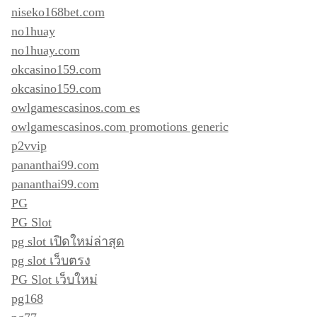
niseko168bet.com
no1huay
no1huay.com
okcasino159.com
okcasino159.com
owlgamescasinos.com es
owlgamescasinos.com promotions generic
p2vvip
pananthai99.com
pananthai99.com
PG
PG Slot
pg slot เปิดใหม่ล่าสุด
pg slot เว็บตรง
PG Slot เว็บใหม่
pg168