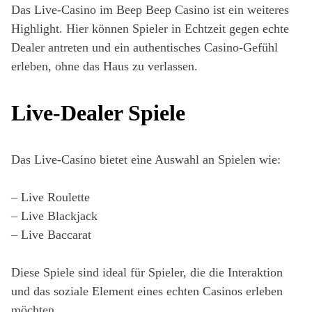
Das Live-Casino im Beep Beep Casino ist ein weiteres
Highlight. Hier können Spieler in Echtzeit gegen echte
Dealer antreten und ein authentisches Casino-Gefühl
erleben, ohne das Haus zu verlassen.
Live-Dealer Spiele
Das Live-Casino bietet eine Auswahl an Spielen wie:
– Live Roulette
– Live Blackjack
– Live Baccarat
Diese Spiele sind ideal für Spieler, die die Interaktion
und das soziale Element eines echten Casinos erleben
möchten.