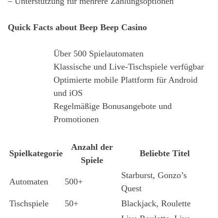
– Unterstützung für mehrere Zahlungsoptionen
Quick Facts about Beep Beep Casino
Über 500 Spielautomaten
Klassische und Live-Tischspiele verfügbar
Optimierte mobile Plattform für Android
und iOS
Regelmäßige Bonusangebote und
Promotionen
Anzahl der
Spielkategorie
Beliebte Titel
Spiele
Starburst, Gonzo’s
Automaten
500+
Quest
Tischspiele
50+
Blackjack, Roulette