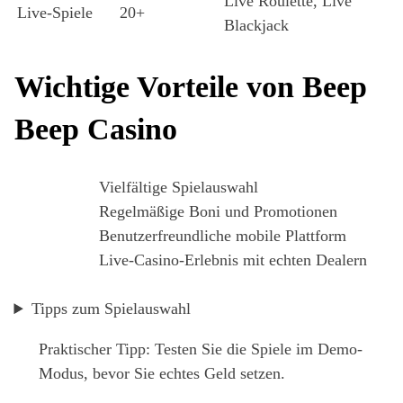
Live Roulette, Live
Live-Spiele
20+
Blackjack
Wichtige Vorteile von Beep
Beep Casino
Vielfältige Spielauswahl
Regelmäßige Boni und Promotionen
Benutzerfreundliche mobile Plattform
Live-Casino-Erlebnis mit echten Dealern
Tipps zum Spielauswahl
Praktischer Tipp: Testen Sie die Spiele im Demo-
Modus, bevor Sie echtes Geld setzen.