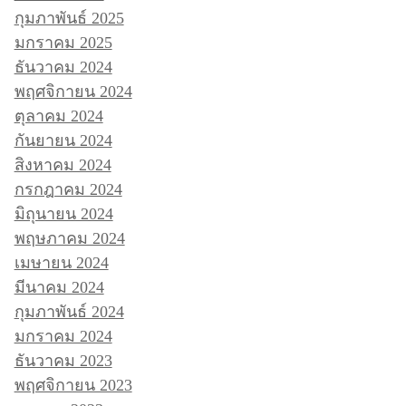
กุมภาพันธ์ 2025
มกราคม 2025
ธันวาคม 2024
พฤศจิกายน 2024
ตุลาคม 2024
กันยายน 2024
สิงหาคม 2024
กรกฎาคม 2024
มิถุนายน 2024
พฤษภาคม 2024
เมษายน 2024
มีนาคม 2024
กุมภาพันธ์ 2024
มกราคม 2024
ธันวาคม 2023
พฤศจิกายน 2023