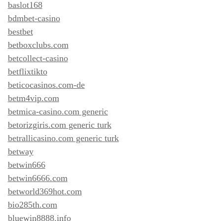
baslot168
bdmbet-casino
bestbet
betboxclubs.com
betcollect-casino
betflixtikto
beticocasinos.com-de
betm4vip.com
betmica-casino.com generic
betorizgiris.com generic turk
betrallicasino.com generic turk
betway
betwin666
betwin6666.com
betworld369hot.com
bio285th.com
bluewin8888.info