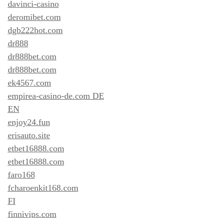
davinci-casino
deromibet.com
dgb222hot.com
dr888
dr888bet.com
dr888bet.com
ek4567.com
empirea-casino-de.com DE
EN
enjoy24.fun
erisauto.site
etbet16888.com
etbet16888.com
faro168
fcharoenkit168.com
FI
finnivips.com