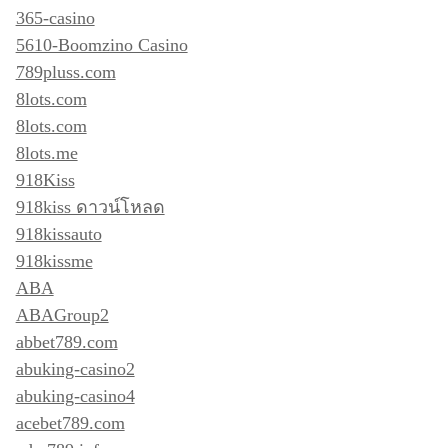
365-casino
5610-Boomzino Casino
789pluss.com
8lots.com
8lots.com
8lots.me
918Kiss
918kiss ดาวน์โหลด
918kissauto
918kissme
ABA
ABAGroup2
abbet789.com
abuking-casino2
abuking-casino4
acebet789.com