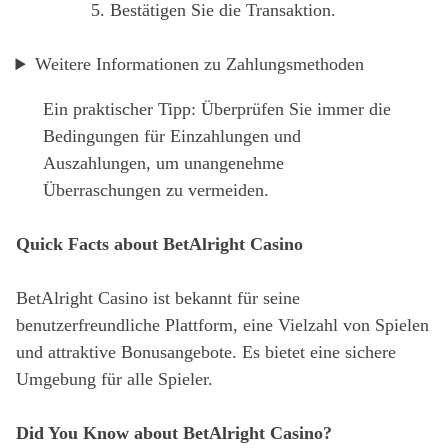
Bestätigen Sie die Transaktion.
Weitere Informationen zu Zahlungsmethoden
Ein praktischer Tipp: Überprüfen Sie immer die
Bedingungen für Einzahlungen und
Auszahlungen, um unangenehme
Überraschungen zu vermeiden.
Quick Facts about BetAlright Casino
BetAlright Casino ist bekannt für seine
benutzerfreundliche Plattform, eine Vielzahl von Spielen
und attraktive Bonusangebote. Es bietet eine sichere
Umgebung für alle Spieler.
Did You Know about BetAlright Casino?