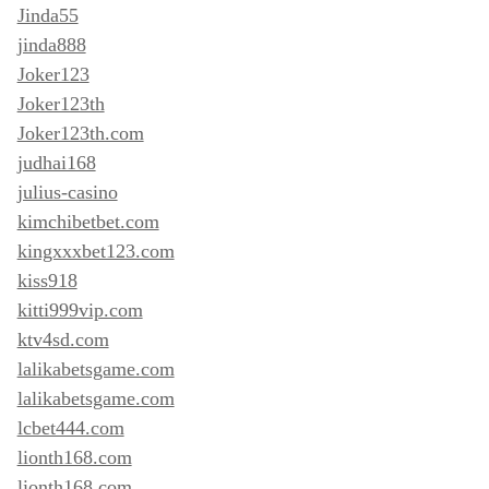
Jinda55
jinda888
Joker123
Joker123th
Joker123th.com
judhai168
julius-casino
kimchibetbet.com
kingxxxbet123.com
kiss918
kitti999vip.com
ktv4sd.com
lalikabetsgame.com
lalikabetsgame.com
lcbet444.com
lionth168.com
lionth168.com