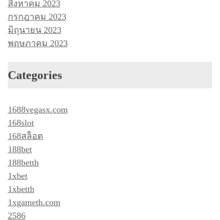
สิงหาคม 2023
กรกฎาคม 2023
มิถุนายน 2023
พฤษภาคม 2023
Categories
1688vegasx.com
168slot
168สล็อต
188bet
188betth
1xbet
1xbetth
1xgameth.com
2586