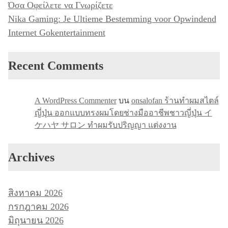
Όσα Οφείλετε να Γνωρίζετε
Nika Gaming: Je Ultieme Bestemming voor Opwindend
Internet Gokentertainment
Recent Comments
A WordPress Commenter
บน
onsalofan ร้านทำผมสไตล์
ญี่ปุ่น ออกแบบทรงผมโดยช่างมืออาชีพชาวญี่ปุ่น イ
ケハヤ サロン ทำผมรับปริญญา แต่งงาน
Archives
สิงหาคม 2026
กรกฎาคม 2026
มิถุนายน 2026