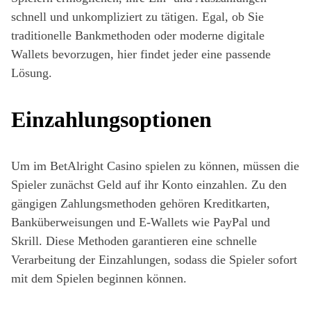
schnell und unkompliziert zu tätigen. Egal, ob Sie
traditionelle Bankmethoden oder moderne digitale
Wallets bevorzugen, hier findet jeder eine passende
Lösung.
Einzahlungsoptionen
Um im BetAlright Casino spielen zu können, müssen die
Spieler zunächst Geld auf ihr Konto einzahlen. Zu den
gängigen Zahlungsmethoden gehören Kreditkarten,
Banküberweisungen und E-Wallets wie PayPal und
Skrill. Diese Methoden garantieren eine schnelle
Verarbeitung der Einzahlungen, sodass die Spieler sofort
mit dem Spielen beginnen können.