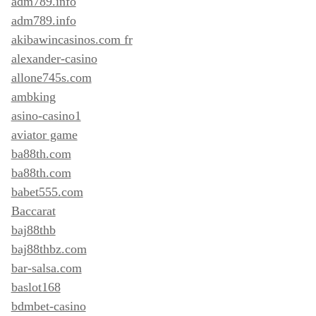
adm789.info
adm789.info
akibawincasinos.com fr
alexander-casino
allone745s.com
ambking
asino-casino1
aviator game
ba88th.com
ba88th.com
babet555.com
Baccarat
baj88thb
baj88thbz.com
bar-salsa.com
baslot168
bdmbet-casino