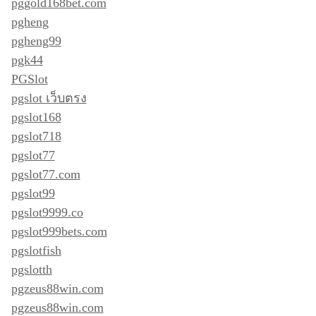
pggold168bet.com
pgheng
pgheng99
pgk44
PGSlot
pgslot เว็บตรง
pgslot168
pgslot718
pgslot77
pgslot77.com
pgslot99
pgslot9999.co
pgslot999bets.com
pgslotfish
pgslotth
pgzeus88win.com
pgzeus88win.com