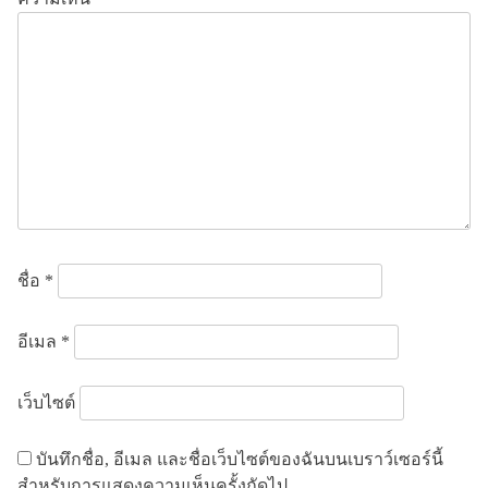
รื่
อ
ง
ชื่อ
*
อีเมล
*
เว็บไซต์
บันทึกชื่อ, อีเมล และชื่อเว็บไซต์ของฉันบนเบราว์เซอร์นี้
สำหรับการแสดงความเห็นครั้งถัดไป