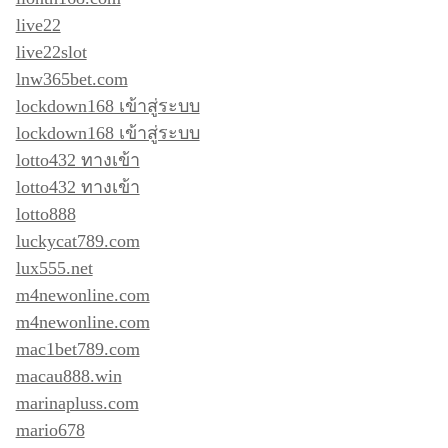
live22
live22slot
lnw365bet.com
lockdown168 เข้าสู่ระบบ
lockdown168 เข้าสู่ระบบ
lotto432 ทางเข้า
lotto432 ทางเข้า
lotto888
luckycat789.com
lux555.net
m4newonline.com
m4newonline.com
mac1bet789.com
macau888.win
marinapluss.com
mario678