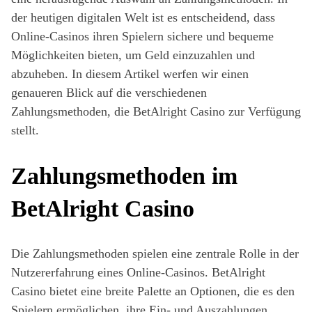
der heutigen digitalen Welt ist es entscheidend, dass
Online-Casinos ihren Spielern sichere und bequeme
Möglichkeiten bieten, um Geld einzuzahlen und
abzuheben. In diesem Artikel werfen wir einen
genaueren Blick auf die verschiedenen
Zahlungsmethoden, die BetAlright Casino zur Verfügung
stellt.
Zahlungsmethoden im
BetAlright Casino
Die Zahlungsmethoden spielen eine zentrale Rolle in der
Nutzererfahrung eines Online-Casinos. BetAlright
Casino bietet eine breite Palette an Optionen, die es den
Spielern ermöglichen, ihre Ein- und Auszahlungen