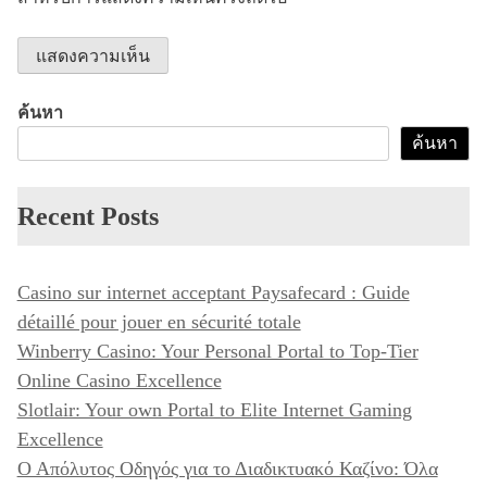
ค้นหา
ค้นหา
Recent Posts
Casino sur internet acceptant Paysafecard : Guide
détaillé pour jouer en sécurité totale
Winberry Casino: Your Personal Portal to Top-Tier
Online Casino Excellence
Slotlair: Your own Portal to Elite Internet Gaming
Excellence
Ο Απόλυτος Οδηγός για το Διαδικτυακό Καζίνο: Όλα