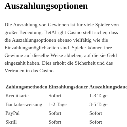
Auszahlungsoptionen
Die Auszahlung von Gewinnen ist für viele Spieler von
großer Bedeutung. BetAlright Casino stellt sicher, dass
die Auszahlungsoptionen ebenso vielfältig wie die
Einzahlungsmöglichkeiten sind. Spieler können ihre
Gewinne auf dieselbe Weise abheben, auf die sie Geld
eingezahlt haben. Dies erhöht die Sicherheit und das
Vertrauen in das Casino.
Zahlungsmethoden
Einzahlungsdauer
Auszahlungsdau
Kreditkarte
Sofort
1-3 Tage
Banküberweisung
1-2 Tage
3-5 Tage
PayPal
Sofort
Sofort
Skrill
Sofort
Sofort