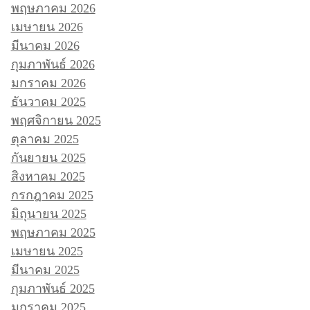
พฤษภาคม 2026
เมษายน 2026
มีนาคม 2026
กุมภาพันธ์ 2026
มกราคม 2026
ธันวาคม 2025
พฤศจิกายน 2025
ตุลาคม 2025
กันยายน 2025
สิงหาคม 2025
กรกฎาคม 2025
มิถุนายน 2025
พฤษภาคม 2025
เมษายน 2025
มีนาคม 2025
กุมภาพันธ์ 2025
มกราคม 2025