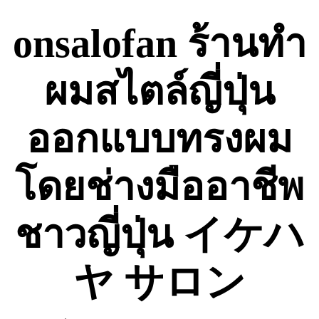
Skip
to
onsalofan ร้านทำ
content
ผมสไตล์ญี่ปุ่น
ออกแบบทรงผม
โดยช่างมืออาชีพ
ชาวญี่ปุ่น イケハ
ヤ サロン