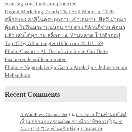
ensuring your funds are protected
Digital Marketing Trends That Still Matter in 2026
สล็อต168 คาสิโนครบทุกค่าย เข้าเล่นง่าย ฟีลดี ฝากมา
คุ้มค่า ไม่กินมาม่าแน่นอน จ่ายตรง กี่ล้านก็จ่าย คัดมา
แล้ว เล่นได้ทุกเกม สล็อต168 ห้ามพลาด โปรดีรออยู่
Top 47 by Allan tangtem168e.com 22 JUL 69
Plinko Casino – Alt Du må vite å vite Om Dette
fascinerende spilleautomaten
Plinko – Najatraktivnija Casino Atrakcija s Jedinstvenom
Mehanikom
Recent Comments
A WordPress Commenter
บน
onsalofan ร้านทำผมสไตล์
ญี่ปุ่น ออกแบบทรงผมโดยช่างมืออาชีพชาวญี่ปุ่น イ
ケハヤ サロン ทำผมรับปริญญา แต่งงาน