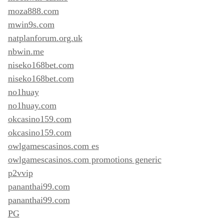
moza888.com
mwin9s.com
natplanforum.org.uk
nbwin.me
niseko168bet.com
niseko168bet.com
no1huay
no1huay.com
okcasino159.com
okcasino159.com
owlgamescasinos.com es
owlgamescasinos.com promotions generic
p2vvip
pananthai99.com
pananthai99.com
PG