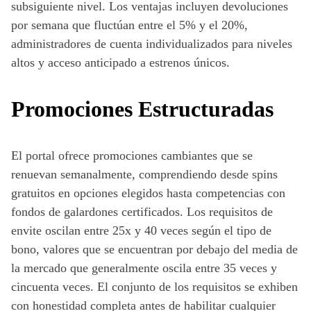
subsiguiente nivel. Los ventajas incluyen devoluciones
por semana que fluctúan entre el 5% y el 20%,
administradores de cuenta individualizados para niveles
altos y acceso anticipado a estrenos únicos.
Promociones Estructuradas
El portal ofrece promociones cambiantes que se
renuevan semanalmente, comprendiendo desde spins
gratuitos en opciones elegidos hasta competencias con
fondos de galardones certificados. Los requisitos de
envite oscilan entre 25x y 40 veces según el tipo de
bono, valores que se encuentran por debajo del media de
la mercado que generalmente oscila entre 35 veces y
cincuenta veces. El conjunto de los requisitos se exhiben
con honestidad completa antes de habilitar cualquier