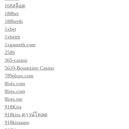
168สล็อต
188bet
188betth
1xbet
1xbetth
1xgameth.com
2586
365-casino
5610-Boomzino Casino
789pluss.com
8lots.com
8lots.com
8lots.me
918Kiss
918kiss ดาวน์โหลด
918kissauto