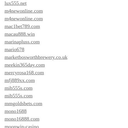
lux555.net
m4newonline.com
m4newonline.com
mac1bet789.com
macau888.win
marinapluss.com
mario678
marketbosworthbrewery.co.uk
meekin365day.com
mercyrosa168.com
mfj889xx.com
mib555s.com
mib555s.com
mmgoldsbets.com
mono1688
mono16888.com
moonwin-casino