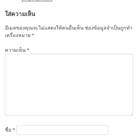
น
ว
ใส่ความเห็น
เ
อีเมลของคุณจะไม่แสดงให้คนอื่นเห็น
ช่องข้อมูลจำเป็นถูกทำ
รื่
เครื่องหมาย
*
อ
ง
ความเห็น
*
ชื่อ
*