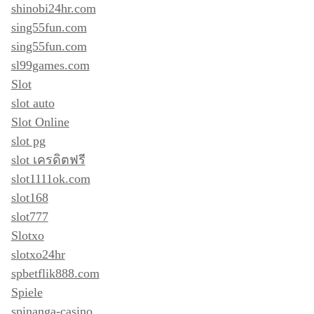
shinobi24hr.com
sing55fun.com
sing55fun.com
sl99games.com
Slot
slot auto
Slot Online
slot pg
slot เครดิตฟรี
slot1111ok.com
slot168
slot777
Slotxo
slotxo24hr
spbetflik888.com
Spiele
spinanga-casino