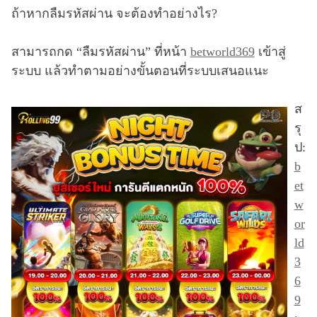
ถ้าหากลืมรหัสผ่าน จะต้องทำอย่างไร?
สามารถกด “ลืมรหัสผ่าน” ที่หน้า
betworld369
เข้าสู่
ระบบ แล้วทำตามอย่างขั้นตอนที่ระบบเสนอแนะ
ส
รุ
ป:
b
et
w
or
ld
3
6
9