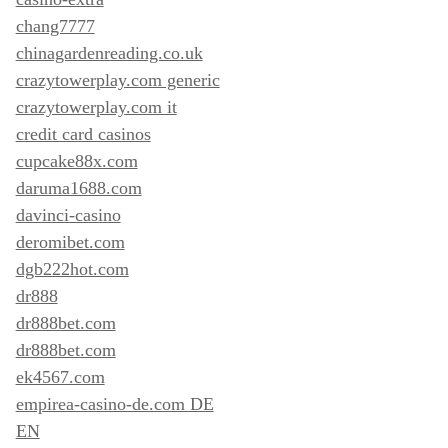
chang7777
chinagardenreading.co.uk
crazytowerplay.com generic
crazytowerplay.com it
credit card casinos
cupcake88x.com
daruma1688.com
davinci-casino
deromibet.com
dgb222hot.com
dr888
dr888bet.com
dr888bet.com
ek4567.com
empirea-casino-de.com DE
EN