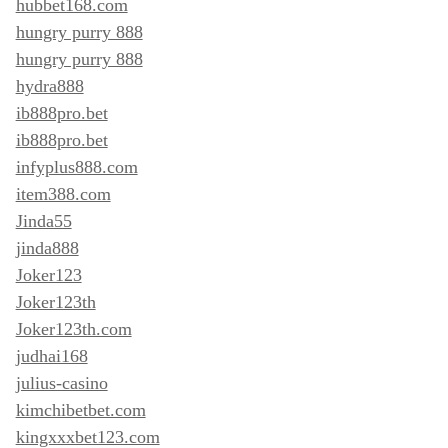
hubbet168.com
hungry purry 888
hungry purry 888
hydra888
ib888pro.bet
ib888pro.bet
infyplus888.com
item388.com
Jinda55
jinda888
Joker123
Joker123th
Joker123th.com
judhai168
julius-casino
kimchibetbet.com
kingxxxbet123.com