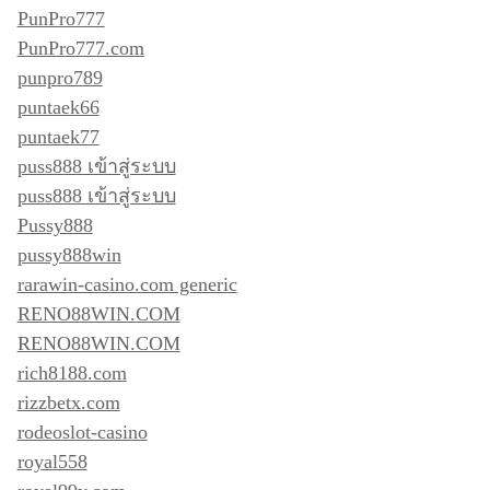
PunPro777
PunPro777.com
punpro789
puntaek66
puntaek77
puss888 เข้าสู่ระบบ
puss888 เข้าสู่ระบบ
Pussy888
pussy888win
rarawin-casino.com generic
RENO88WIN.COM
RENO88WIN.COM
rich8188.com
rizzbetx.com
rodeoslot-casino
royal558