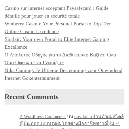
Casino sur internet acceptant Paysafecard : Guide
détaillé pour jouer en sécurité totale
Winberry Casino: Your Personal Portal to Top-Tier
Online Casino Excellence
Slotlair: Your own Portal to Elite Internet Gaming
Excellence
Ο Απόλυτος Οδηγός για το Διαδικτυακό Καζίνο: Όλα
Όσα Οφείλετε να Γνωρίζετε
Nika Gaming: Je Ultieme Bestemming voor Opwindend
Internet Gokentertainment
Recent Comments
A WordPress Commenter
บน
onsalofan ร้านทำผมสไตล์
ญี่ปุ่น ออกแบบทรงผมโดยช่างมืออาชีพชาวญี่ปุ่น イ