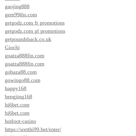
gaojing888
gem99ths.com
getgodz.com fr promotions
getgodz.com pl promotions
getpoundsback.co.uk
Giochi
goatza888fin.com
goatza888fin.com
gobaza88.com
gowingo88.com
happy168
hengjing168
hi6bet.com
hi6bet.com
hotloot-casino
https://sretthi99.bet/enter/