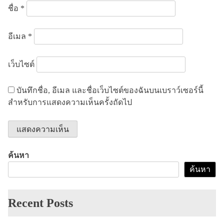
ชื่อ
*
อีเมล
*
เว็บไซต์
บันทึกชื่อ, อีเมล และชื่อเว็บไซต์ของฉันบนเบราว์เซอร์นี้
สำหรับการแสดงความเห็นครั้งถัดไป
ค้นหา
ค้นหา
Recent Posts