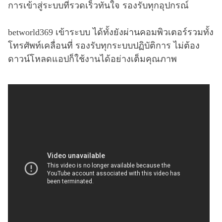
การเข้าสู่ระบบที่รวดเร็วทันใจ รองรับทุกอุปกรณ์
betworld369 เข้าระบบ ได้ทั้งยังผ่านคอมพิวเตอร์รวมทั้ง
โทรศัพท์เคลื่อนที่ รองรับทุกระบบปฏิบัติการ ไม่ต้อง
ดาวน์โหลดแอปก็ใช้งานได้อย่างเต็มคุณภาพ