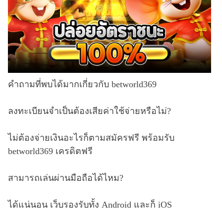
คำถามที่พบได้มากเกี่ยวกับ betworld369
ลงทะเบียนจำเป็นต้องเสียค่าใช้จ่ายหรือไม่?
ไม่ต้องจ่ายเงินอะไรก็ตามสมัครฟรี พร้อมรับ
betworld369 เครดิตฟรี
สามารถเล่นผ่านมือถือได้ไหม?
ได้แน่นอน เว็บรองรับทั้ง Android และก็ iOS