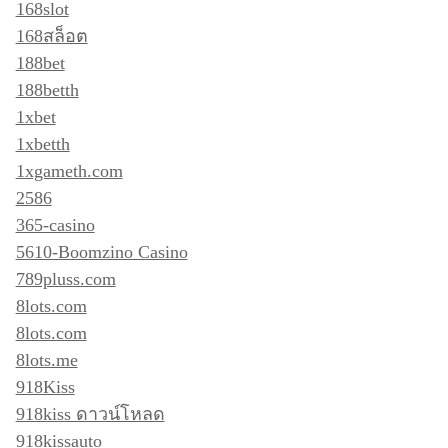
168slot
168สล็อต
188bet
188betth
1xbet
1xbetth
1xgameth.com
2586
365-casino
5610-Boomzino Casino
789pluss.com
8lots.com
8lots.com
8lots.me
918Kiss
918kiss ดาวน์โหลด
918kissauto