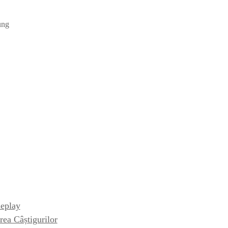
ung
meplay
ea Câștigurilor