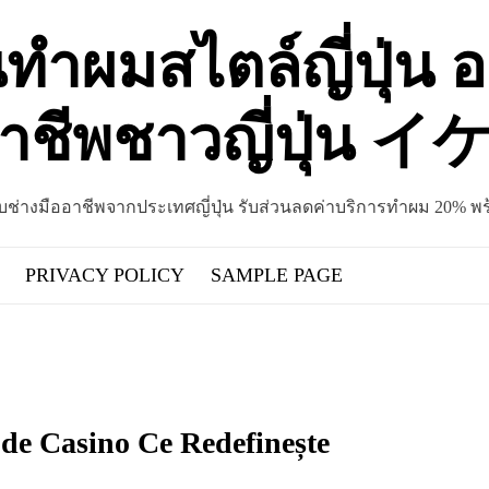
านทำผมสไตล์ญี่ปุ่
ออาชีพชาวญี่ปุ่
บช่างมืออาชีพจากประเทศญี่ปุ่น รับส่วนลดค่าบริการทำผม 20% 
PRIVACY POLICY
SAMPLE PAGE
 de Casino Ce Redefinește