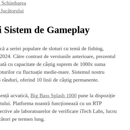
c Schimbarea
 Jucătorului
și Sistem de Gameplay
că a seriei populare de sloturi cu temă de fishing,
2024. Către contrast de versiunile anterioare, prezentul
cată cu capacitate de câștig suprem de 1000x suma
loturilor cu fluctuație medie-mare. Sistemul nostru
3 rânduri, oferind 10 linii de câștig permanente.
iență acvatică,
Big Bass Splash 1000
pune la dispoziție
otului. Platforma noastră funcționează cu un RTP
ective ale laboratoarelor de verificare iTech Labs, lucru
cători pe termen lung.