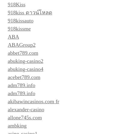
918Kiss
918kiss ดาวน์โหลด
918kissauto
918kissme
ABA
ABAGroup2
abbet789.com
abuking-casino2
abuking-casino4
acebet789.com
adm789.info
adm789.info
akibawincasinos.com fr
alexander-casino
allone745s.com
ambking
asino-casino1