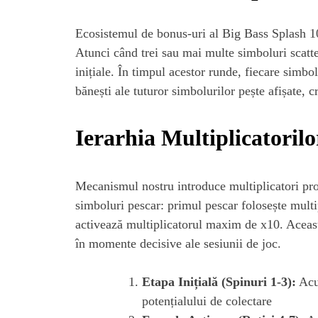
Ecosistemul de bonus-uri al Big Bass Splash 10
Atunci când trei sau mai multe simboluri scatter
inițiale. În timpul acestor runde, fiecare simbo
bănești ale tuturor simbolurilor pește afișate, 
Ierarhia Multiplicatorilo
Mecanismul nostru introduce multiplicatori pro
simboluri pescar: primul pescar folosește multipl
activează multiplicatorul maxim de x10. Aceas
în momente decisive ale sesiunii de joc.
Etapa Inițială (Spinuri 1-3):
Acum
potențialului de colectare