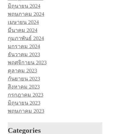
มิถุนายน 2024
พฤษภาคม 2024
เมษายน 2024
มีนาคม 2024
กุมภาพันธ์ 2024
มกราคม 2024
ธันวาคม 2023
พฤศจิกายน 2023
ตุลาคม 2023
กันยายน 2023
สิงหาคม 2023
กรกฎาคม 2023
มิถุนายน 2023
พฤษภาคม 2023
Categories