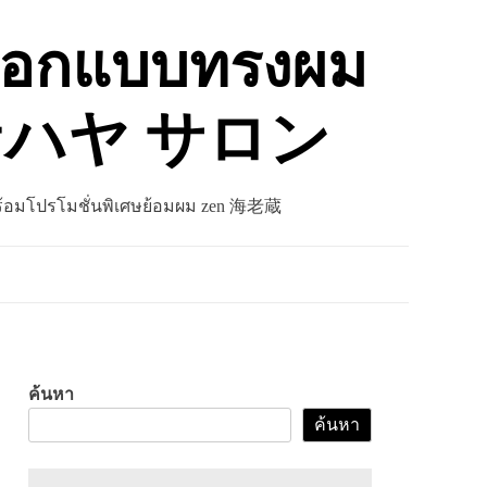
น ออกแบบทรงผม
น イケハヤ サロン
พร้อมโปรโมชั่นพิเศษย้อมผม zen 海老蔵
ค้นหา
ค้นหา