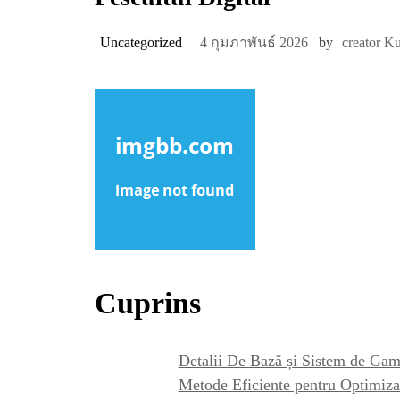
Uncategorized
4 กุมภาพันธ์ 2026
by
creator K
Cuprins
Detalii De Bază și Sistem de Ga
Metode Eficiente pentru Optimizar