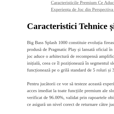
Caracteristicile Premium Ce Adu
Experiența de Joc din Perspectiva
Caracteristici Tehnice 
Big Bass Splash 1000 constituie evoluția fireas
produsă de Pragmatic Play și lansată oficial în 
joc aduce o arhitectură de recompensă amplifi
inițială, ceea ce îl poziționează în segmentul s
funcționează pe o grilă standard de 5 roluri și 
Pentru jucătorii ce vor să testeze această exper
acces imediat la toate funcțiile premium ale sl
verificat de 96.00%, validat prin rapoartele obi
ce asigură un nivel corect de returnare către ju