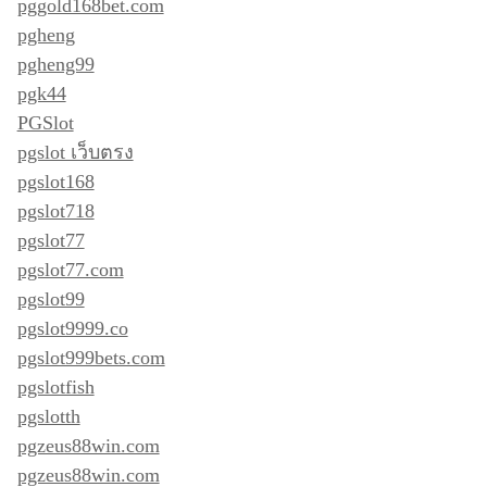
pggold168bet.com
pgheng
pgheng99
pgk44
PGSlot
pgslot เว็บตรง
pgslot168
pgslot718
pgslot77
pgslot77.com
pgslot99
pgslot9999.co
pgslot999bets.com
pgslotfish
pgslotth
pgzeus88win.com
pgzeus88win.com