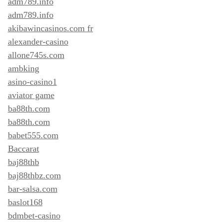
adm789.info
adm789.info
akibawincasinos.com fr
alexander-casino
allone745s.com
ambking
asino-casino1
aviator game
ba88th.com
ba88th.com
babet555.com
Baccarat
baj88thb
baj88thbz.com
bar-salsa.com
baslot168
bdmbet-casino