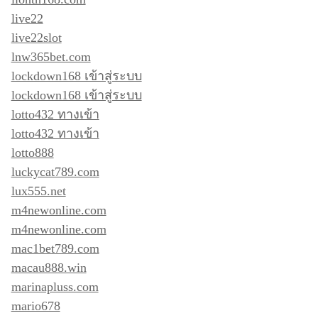
live22
live22slot
lnw365bet.com
lockdown168 เข้าสู่ระบบ
lockdown168 เข้าสู่ระบบ
lotto432 ทางเข้า
lotto432 ทางเข้า
lotto888
luckycat789.com
lux555.net
m4newonline.com
m4newonline.com
mac1bet789.com
macau888.win
marinapluss.com
mario678