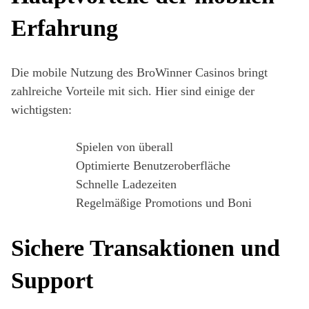
Erfahrung
Die mobile Nutzung des BroWinner Casinos bringt
zahlreiche Vorteile mit sich. Hier sind einige der
wichtigsten:
Spielen von überall
Optimierte Benutzeroberfläche
Schnelle Ladezeiten
Regelmäßige Promotions und Boni
Sichere Transaktionen und
Support