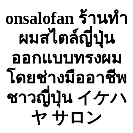
Skip
to
onsalofan ร้านทำ
content
ผมสไตล์ญี่ปุ่น
ออกแบบทรงผม
โดยช่างมืออาชีพ
ชาวญี่ปุ่น イケハ
ヤ サロン