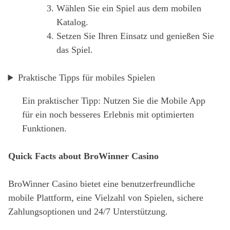
Wählen Sie ein Spiel aus dem mobilen
Katalog.
Setzen Sie Ihren Einsatz und genießen Sie
das Spiel.
Praktische Tipps für mobiles Spielen
Ein praktischer Tipp: Nutzen Sie die Mobile App
für ein noch besseres Erlebnis mit optimierten
Funktionen.
Quick Facts about BroWinner Casino
BroWinner Casino bietet eine benutzerfreundliche
mobile Plattform, eine Vielzahl von Spielen, sichere
Zahlungsoptionen und 24/7 Unterstützung.