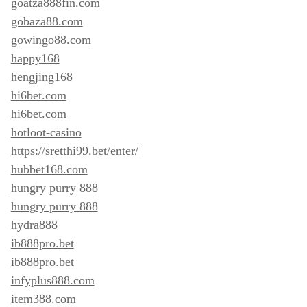
goatza888fin.com
gobaza88.com
gowingo88.com
happy168
hengjing168
hi6bet.com
hi6bet.com
hotloot-casino
https://sretthi99.bet/enter/
hubbet168.com
hungry purry 888
hungry purry 888
hydra888
ib888pro.bet
ib888pro.bet
infyplus888.com
item388.com