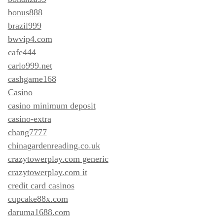
bonus888
brazil999
bwvip4.com
cafe444
carlo999.net
cashgame168
Casino
casino minimum deposit
casino-extra
chang7777
chinagardenreading.co.uk
crazytowerplay.com generic
crazytowerplay.com it
credit card casinos
cupcake88x.com
daruma1688.com