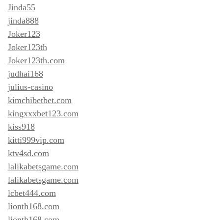
Jinda55
jinda888
Joker123
Joker123th
Joker123th.com
judhai168
julius-casino
kimchibetbet.com
kingxxxbet123.com
kiss918
kitti999vip.com
ktv4sd.com
lalikabetsgame.com
lalikabetsgame.com
lcbet444.com
lionth168.com
lionth168.com