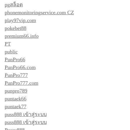
pgสล็อต
phonemonitoringservice.com CZ
play97vip.com
pokebet88
premium66.info
PT
public
PunPro66
PunPro66.com
PunPro777
PunPro777.com
punpro789
puntaek66
puntaek77
puss888 เข้าสู่ระบบ
puss888 เข้าสู่ระบบ
Pussy888