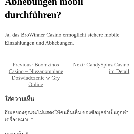
Abhebungen mobil
durchführen?
Ja, das BroWinner Casino ermöglicht sichere mobile
Einzahlungen und Abhebungen.
แ
Previous:
Boomzinos
Next:
CandySpinz Casino
Casino – Niezapomniane
im Detail
น
Doświadczenie w Gry
ะ
Online
แ
ใส่ความเห็น
น
ว
อีเมลของคุณจะไม่แสดงให้คนอื่นเห็น
ช่องข้อมูลจำเป็นถูกทำ
เ
เครื่องหมาย
*
รื่
ความเห็น
*