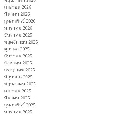
เมษายน 2026
มีนาคม 2026
กุมภาพันธ์ 2026
มกราคม 2026
ธันวาคม 2025
พฤศจิกายน 2025
ตุลาคม 2025
กันยายน 2025
สิงหาคม 2025
กรกฎาคม 2025
มิถุนายน 2025
พฤษภาคม 2025
เมษายน 2025
มีนาคม 2025
กุมภาพันธ์ 2025
มกราคม 2025