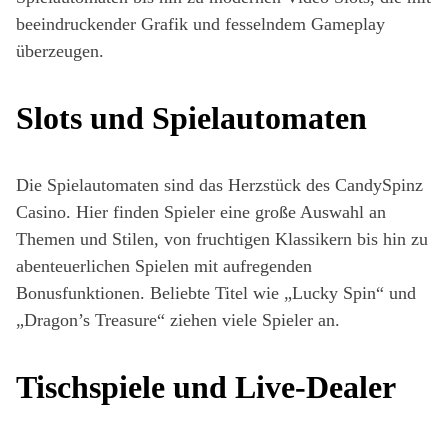
beeindruckender Grafik und fesselndem Gameplay
überzeugen.
Slots und Spielautomaten
Die Spielautomaten sind das Herzstück des CandySpinz
Casino. Hier finden Spieler eine große Auswahl an
Themen und Stilen, von fruchtigen Klassikern bis hin zu
abenteuerlichen Spielen mit aufregenden
Bonusfunktionen. Beliebte Titel wie „Lucky Spin“ und
„Dragon’s Treasure“ ziehen viele Spieler an.
Tischspiele und Live-Dealer