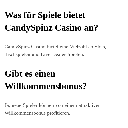
Was für Spiele bietet
CandySpinz Casino an?
CandySpinz Casino bietet eine Vielzahl an Slots,
Tischspielen und Live-Dealer-Spielen.
Gibt es einen
Willkommensbonus?
Ja, neue Spieler können von einem attraktiven
Willkommensbonus profitieren.