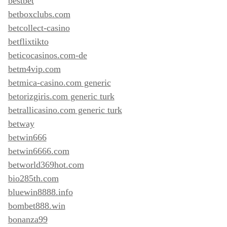
bestbet
betboxclubs.com
betcollect-casino
betflixtikto
beticocasinos.com-de
betm4vip.com
betmica-casino.com generic
betorizgiris.com generic turk
betrallicasino.com generic turk
betway
betwin666
betwin6666.com
betworld369hot.com
bio285th.com
bluewin8888.info
bombet888.win
bonanza99