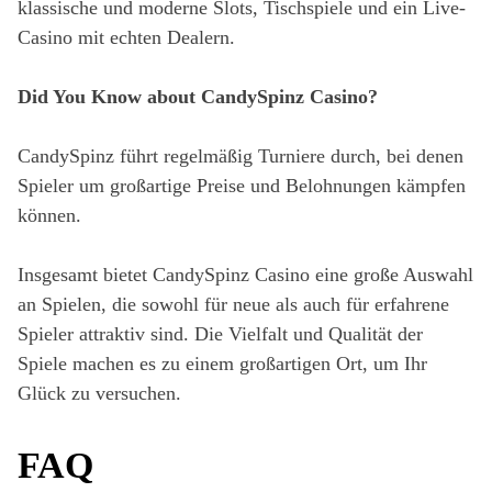
klassische und moderne Slots, Tischspiele und ein Live-
Casino mit echten Dealern.
Did You Know about CandySpinz Casino?
CandySpinz führt regelmäßig Turniere durch, bei denen
Spieler um großartige Preise und Belohnungen kämpfen
können.
Insgesamt bietet CandySpinz Casino eine große Auswahl
an Spielen, die sowohl für neue als auch für erfahrene
Spieler attraktiv sind. Die Vielfalt und Qualität der
Spiele machen es zu einem großartigen Ort, um Ihr
Glück zu versuchen.
FAQ