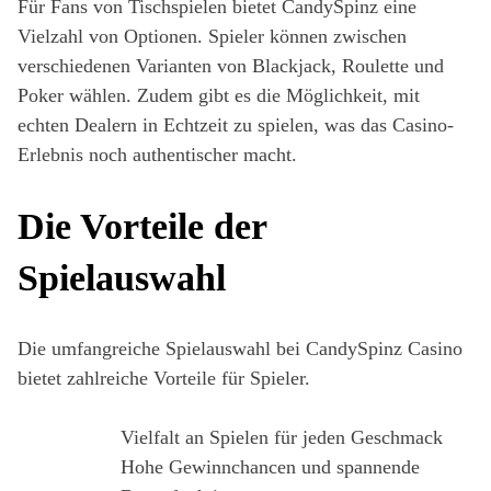
Für Fans von Tischspielen bietet CandySpinz eine
Vielzahl von Optionen. Spieler können zwischen
verschiedenen Varianten von Blackjack, Roulette und
Poker wählen. Zudem gibt es die Möglichkeit, mit
echten Dealern in Echtzeit zu spielen, was das Casino-
Erlebnis noch authentischer macht.
Die Vorteile der
Spielauswahl
Die umfangreiche Spielauswahl bei CandySpinz Casino
bietet zahlreiche Vorteile für Spieler.
Vielfalt an Spielen für jeden Geschmack
Hohe Gewinnchancen und spannende