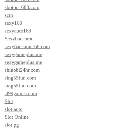
sbotop1688.com
scm
sexy168
sexyauto168
Sexybaccarat
sexybaccarat168.com
sexygameplus.me
sexygameplus.me
shinobi24hr.com
sing55fun.com
sing55fun.com
sl99games.com
Slot
slot auto
Slot Online
slot pg