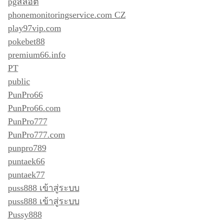
pgสล็อต
phonemonitoringservice.com CZ
play97vip.com
pokebet88
premium66.info
PT
public
PunPro66
PunPro66.com
PunPro777
PunPro777.com
punpro789
puntaek66
puntaek77
puss888 เข้าสู่ระบบ
puss888 เข้าสู่ระบบ
Pussy888