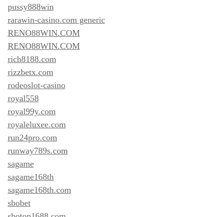
pussy888win
rarawin-casino.com generic
RENO88WIN.COM
RENO88WIN.COM
rich8188.com
rizzbetx.com
rodeoslot-casino
royal558
royal99y.com
royaleluxee.com
run24pro.com
runway789s.com
sagame
sagame168th
sagame168th.com
sbobet
sbotop1688.com