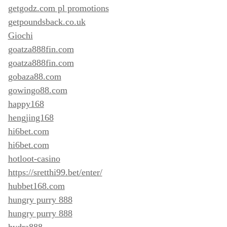
getgodz.com pl promotions
getpoundsback.co.uk
Giochi
goatza888fin.com
goatza888fin.com
gobaza88.com
gowingo88.com
happy168
hengjing168
hi6bet.com
hi6bet.com
hotloot-casino
https://sretthi99.bet/enter/
hubbet168.com
hungry purry 888
hungry purry 888
hydra888