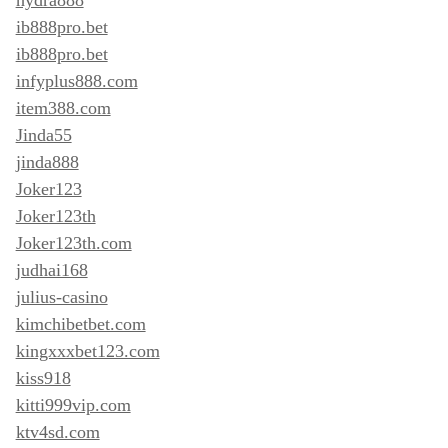
ib888pro.bet
ib888pro.bet
infyplus888.com
item388.com
Jinda55
jinda888
Joker123
Joker123th
Joker123th.com
judhai168
julius-casino
kimchibetbet.com
kingxxxbet123.com
kiss918
kitti999vip.com
ktv4sd.com