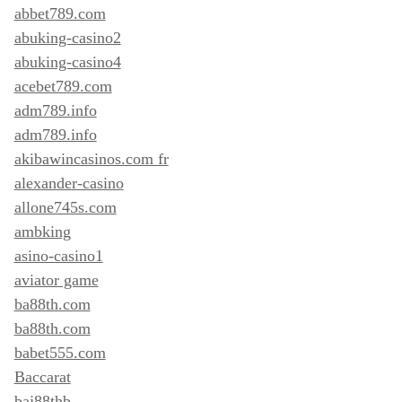
abbet789.com
abuking-casino2
abuking-casino4
acebet789.com
adm789.info
adm789.info
akibawincasinos.com fr
alexander-casino
allone745s.com
ambking
asino-casino1
aviator game
ba88th.com
ba88th.com
babet555.com
Baccarat
baj88thb