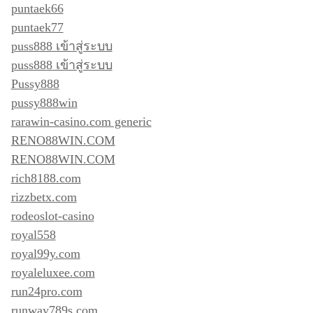
puntaek66
puntaek77
puss888 เข้าสู่ระบบ
puss888 เข้าสู่ระบบ
Pussy888
pussy888win
rarawin-casino.com generic
RENO88WIN.COM
RENO88WIN.COM
rich8188.com
rizzbetx.com
rodeoslot-casino
royal558
royal99y.com
royaleluxee.com
run24pro.com
runway789s.com