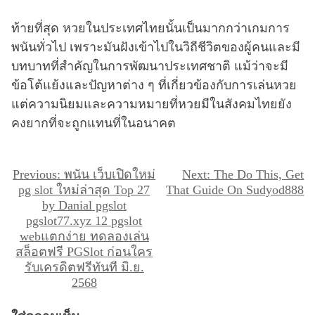
ท้ายที่สุด หวยในประเทศไทยนั้นเป็นมากกว่าเกมการ
พนันทั่วไป เพราะมันฝังเข้าไปในวิถีชีวิตของผู้คนและมี
บทบาทที่สำคัญในการพัฒนาประเทศชาติ แม้ว่าจะมี
ข้อโต้แย้งและปัญหาต่าง ๆ ที่เกี่ยวข้องกับการเล่นหวย
แต่ความนิยมและความหมายที่หวยมีในสังคมไทยยัง
คงยากที่จะถูกแทนที่ในอนาคต
แ
Previous:
พนัน เว็บเปิดใหม่
Next:
The Do This, Get
pg slot ใหม่ล่าสุด Top 27
That Guide On Sudyod888
น
by Danial pgslot
ะ
pgslot77.xyz 12 pgslot
webแตกง่าย ทดลองเล่น
แ
สล็อตฟรี PGSlot ก่อนใคร
น
รับเครดิตฟรีทันที มิ.ย.
ว
2568
เ