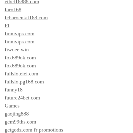
etbet16888.com
faro168
fcharoenkit168.com
FI
finnivips.com
finnivips.com
fiwdee.win
fox689ok.com
fox689ok.com
fullsloteiei.com
fullslotpg168.com
funny18
future24bet.com
Games
gaojing888
gem99ths.com
getgodz.com fr promotions