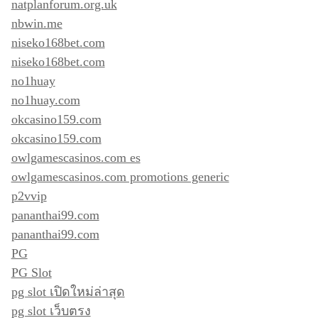
natplanforum.org.uk
nbwin.me
niseko168bet.com
niseko168bet.com
no1huay
no1huay.com
okcasino159.com
okcasino159.com
owlgamescasinos.com es
owlgamescasinos.com promotions generic
p2vvip
pananthai99.com
pananthai99.com
PG
PG Slot
pg slot เปิดใหม่ล่าสุด
pg slot เว็บตรง