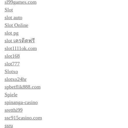
sl99games.com
Slot
slot auto
Slot Online
slot pg
slot เครดิตฟรี
slot1111ok.com
slot168
slot777
Slotxo
slotxo24hr
spbetflik888.com
Spiele
spinanga-casino
sretthi99
ssc915casino.com
ssru