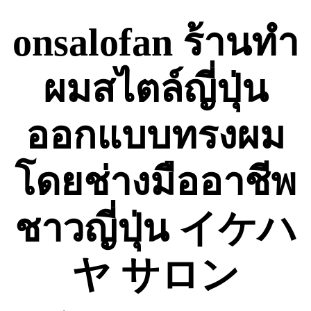
Skip
to
onsalofan ร้านทำ
content
ผมสไตล์ญี่ปุ่น
ออกแบบทรงผม
โดยช่างมืออาชีพ
ชาวญี่ปุ่น イケハ
ヤ サロン