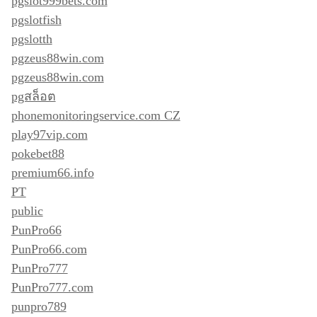
pgslot999bets.com
pgslotfish
pgslotth
pgzeus88win.com
pgzeus88win.com
pgสล็อต
phonemonitoringservice.com CZ
play97vip.com
pokebet88
premium66.info
PT
public
PunPro66
PunPro66.com
PunPro777
PunPro777.com
punpro789