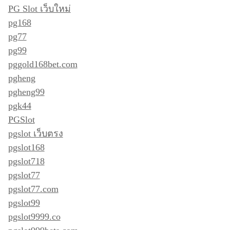
PG Slot เว็บใหม่
pg168
pg77
pg99
pggold168bet.com
pgheng
pgheng99
pgk44
PGSlot
pgslot เว็บตรง
pgslot168
pgslot718
pgslot77
pgslot77.com
pgslot99
pgslot9999.co