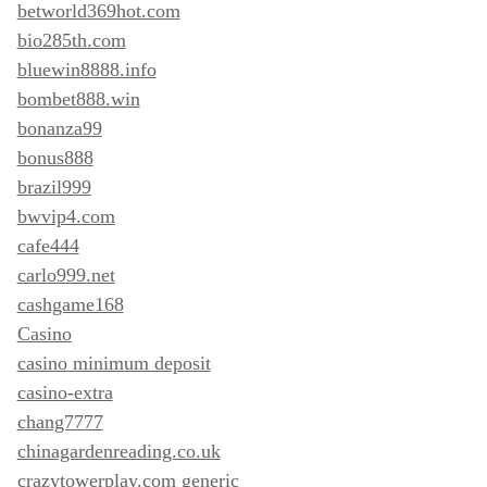
betworld369hot.com
bio285th.com
bluewin8888.info
bombet888.win
bonanza99
bonus888
brazil999
bwvip4.com
cafe444
carlo999.net
cashgame168
Casino
casino minimum deposit
casino-extra
chang7777
chinagardenreading.co.uk
crazytowerplay.com generic