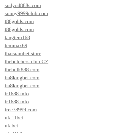
sudyod888s.com
sunny9999club.com
t88golds.com
t88golds.com
tangtem168
temmax69
thaisiambet.store
thebutchers.club CZ
thehulk888.com
tia8kingbet.com
tia8kingbet.com
tr1688.info
tr1688.info
tree78999.com
ufa11bet
ufabet