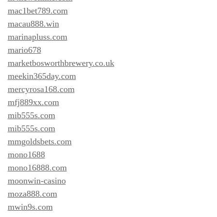
mac1bet789.com
macau888.win
marinapluss.com
mario678
marketbosworthbrewery.co.uk
meekin365day.com
mercyrosa168.com
mfj889xx.com
mib555s.com
mib555s.com
mmgoldsbets.com
mono1688
mono16888.com
moonwin-casino
moza888.com
mwin9s.com