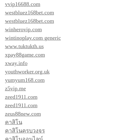
vvip16688.com
westbluez168bet.com
westbluez168bet.com
winherovip.com
wintinoplay.com generic
www.tuktukth.us
xpay88game.com
xway.info
youthworker.org.uk
yumyum168.com
z5vip.me
zeed1911.com
zeed1911.com
zeus88new.com
คาสิโน
คาสิโนครบวงจร
คาสิโนออนไลน์