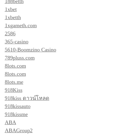
188betth
1xbet
1xbetth
1xgameth.com
2586
365-casino
5610-Boomzino Casino
789pluss.com
8lots.com
8lots.com
8lots.me
918Kiss
918kiss ดาวน์โหลด
918kissauto
918kissme
ABA
ABAGroup2