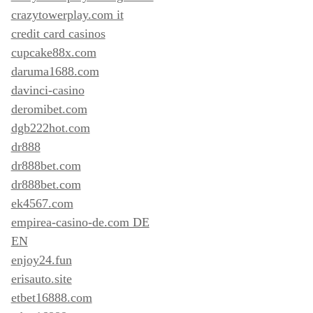
crazytowerplay.com it
credit card casinos
cupcake88x.com
daruma1688.com
davinci-casino
deromibet.com
dgb222hot.com
dr888
dr888bet.com
dr888bet.com
ek4567.com
empirea-casino-de.com DE
EN
enjoy24.fun
erisauto.site
etbet16888.com