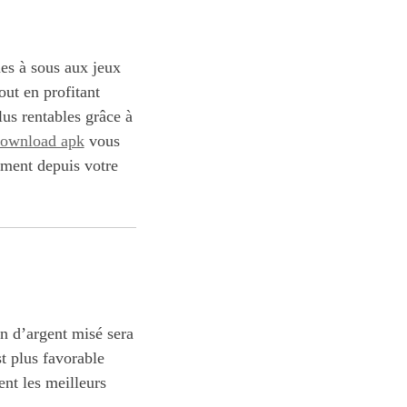
es à sous aux jeux
out en profitant
lus rentables grâce à
ownload apk
vous
tement depuis votre
n d’argent misé sera
t plus favorable
ent les meilleurs