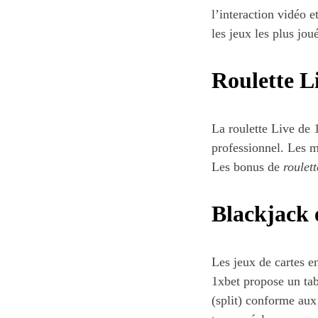
l’interaction vidéo 
les jeux les plus jou
Roulette Li
La roulette Live de 
professionnel. Les m
Les bonus de
roulet
Blackjack e
Les jeux de cartes e
1xbet propose un tab
(split) conforme aux 