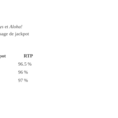
ys
et
Aloha!
ssage de jackpot
pot
RTP
96.5 %
96 %
97 %