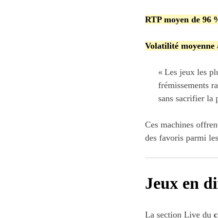
RTP moyen de 96 
Volatilité moyenne 
« Les jeux les pl
frémissements ra
sans sacrifier la
Ces machines offrent
des favoris parmi le
Jeux en di
La section Live du
c