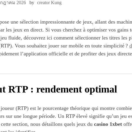
รกฎาคม 2026
by
creator Kung
ose une sélection impressionnante de jeux, allant des machin
ar les jeux en direct. Si vous cherchez à optimiser vos gains t
eu fluide, découvrez ici comment sélectionner les titres les p
 (RTP). Vous souhaitez jouer sur mobile en toute simplicité ?
d
pidement l’application officielle et de profiter des jeux direc
ut RTP : rendement optimal
 joueur (RTP) est le pourcentage théorique qui montre combie
s sur une longue période. Un RTP élevé signifie qu’un jeu es
 cette section, nous détaillons quels jeux du
casino 1xbet
offr
t les identifier.