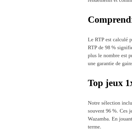
Comprendr
Le RTP est calculé p
RTP de 98 % signifie
plus le nombre est p
une garantie de gain
Top jeux 1
Notre sélection incl
souvent 96 %. Ces je
Wazamba. En jouant à
terme.