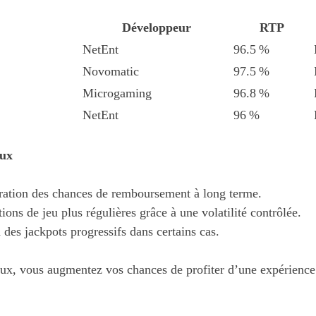
Développeur
RTP
NetEnt
96.5 %
Novomatic
97.5 %
Microgaming
96.8 %
NetEnt
96 %
aux
ation des chances de remboursement à long terme.
tions de jeu plus régulières grâce à une volatilité contrôlée.
 des jackpots progressifs dans certains cas.
eux, vous augmentez vos chances de profiter d’une expérience