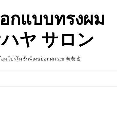
น ออกแบบทรงผม
น イケハヤ サロン
พร้อมโปรโมชั่นพิเศษย้อมผม zen 海老蔵