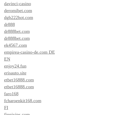
davinci-casino
deromibet.com
dgb222hot.com
dr888
dr888bet.com
dr888bet.com
ek4567.com
empirea-casino-de.com DE
EN
enjoy24.fun
erisauto.site
etbet16888.com
etbet16888.com
faro168
fcharoenkit168.com
FI
finnivips.com