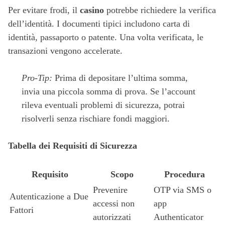
Per evitare frodi, il
casino
potrebbe richiedere la verifica
dell’identità. I documenti tipici includono carta di
identità, passaporto o patente. Una volta verificata, le
transazioni vengono accelerate.
Pro‑Tip:
Prima di depositare l’ultima somma,
invia una piccola somma di prova. Se l’account
rileva eventuali problemi di sicurezza, potrai
risolverli senza rischiare fondi maggiori.
Tabella dei Requisiti di Sicurezza
Requisito
Scopo
Procedura
Prevenire
OTP via SMS o
Autenticazione a Due
accessi non
app
Fattori
autorizzati
Authenticator