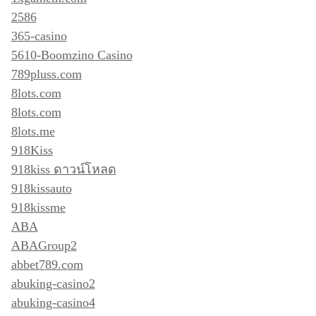
2586
365-casino
5610-Boomzino Casino
789pluss.com
8lots.com
8lots.com
8lots.me
918Kiss
918kiss ดาวน์โหลด
918kissauto
918kissme
ABA
ABAGroup2
abbet789.com
abuking-casino2
abuking-casino4