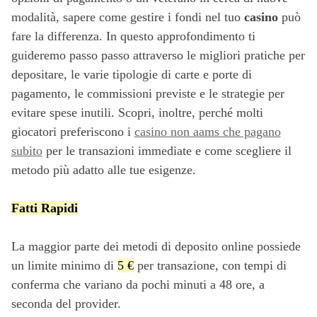
modalità, sapere come gestire i fondi nel tuo
casino
può
fare la differenza. In questo approfondimento ti
guideremo passo passo attraverso le migliori pratiche per
depositare, le varie tipologie di carte e porte di
pagamento, le commissioni previste e le strategie per
evitare spese inutili. Scopri, inoltre, perché molti
giocatori preferiscono i
casino non aams che pagano
subito
per le transazioni immediate e come scegliere il
metodo più adatto alle tue esigenze.
Fatti Rapidi
La maggior parte dei metodi di deposito online possiede
un limite minimo di
5 €
per transazione, con tempi di
conferma che variano da pochi minuti a 48 ore, a
seconda del provider.