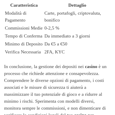
Caratteristica
Dettaglio
Modalità di
Carte, portafogli, criptovaluta,
Pagamento
bonifico
Commissioni Medie
0-2,5 %
Tempo di Conferma
Da immediato a 3 giorni
Minimo di Deposito
Da €5 a €50
Verifica Necessaria
2FA, KYC
In conclusione, la gestione dei depositi nei
casino
è un
processo che richiede attenzione e consapevolezza.
Comprendere le diverse opzioni di pagamento, i costi
associati e le misure di sicurezza ti aiuterà a
massimizzare il tuo potenziale di gioco e a ridurre al
minimo i rischi. Sperimenta con modelli diversi,
monitora sempre le commissioni, e non dimenticare di