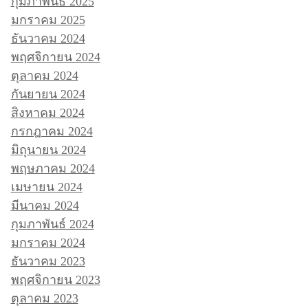
กุมภาพันธ์ 2025
มกราคม 2025
ธันวาคม 2024
พฤศจิกายน 2024
ตุลาคม 2024
กันยายน 2024
สิงหาคม 2024
กรกฎาคม 2024
มิถุนายน 2024
พฤษภาคม 2024
เมษายน 2024
มีนาคม 2024
กุมภาพันธ์ 2024
มกราคม 2024
ธันวาคม 2023
พฤศจิกายน 2023
ตุลาคม 2023