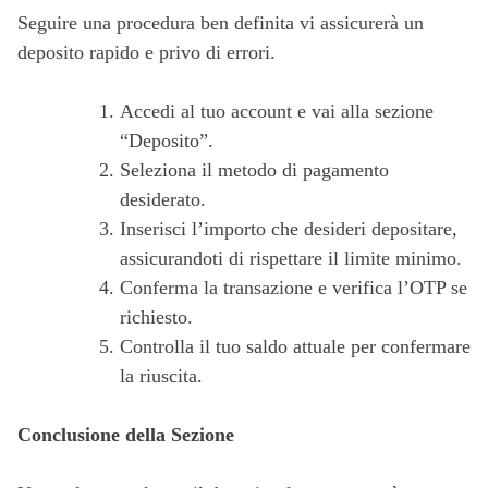
Seguire una procedura ben definita vi assicurerà un
deposito rapido e privo di errori.
Accedi al tuo account e vai alla sezione
“Deposito”.
Seleziona il metodo di pagamento
desiderato.
Inserisci l’importo che desideri depositare,
assicurandoti di rispettare il limite minimo.
Conferma la transazione e verifica l’OTP se
richiesto.
Controlla il tuo saldo attuale per confermare
la riuscita.
Conclusione della Sezione