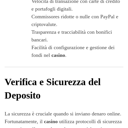
Velocità di transazione con carte di credito
e portafogli digitali.
Commissores ridotte o nulle con PayPal e
criptovalute.
Trasparenza e tracciabilità con bonifici
bancari.
Facilità di configurazione e gestione dei
fondi nel
casino
.
Verifica e Sicurezza del
Deposito
La sicurezza è cruciale quando si inviano denaro online.
Fortunatamente, il
casino
utilizza protocolli di sicurezza