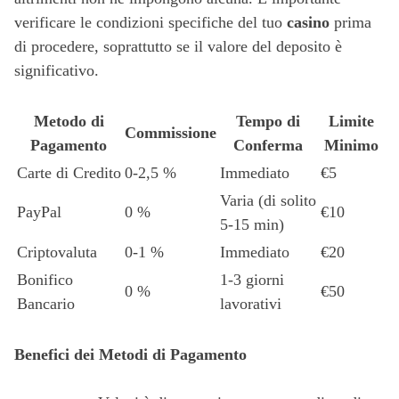
verificare le condizioni specifiche del tuo
casino
prima
di procedere, soprattutto se il valore del deposito è
significativo.
Metodo di
Tempo di
Limite
Commissione
Pagamento
Conferma
Minimo
Carte di Credito
0-2,5 %
Immediato
€5
Varia (di solito
PayPal
0 %
€10
5-15 min)
Criptovaluta
0-1 %
Immediato
€20
Bonifico
1-3 giorni
0 %
€50
Bancario
lavorativi
Benefici dei Metodi di Pagamento