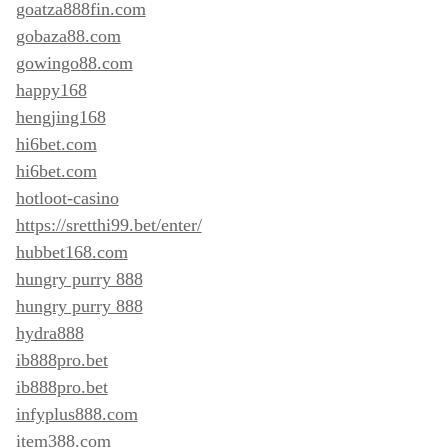
goatza888fin.com
gobaza88.com
gowingo88.com
happy168
hengjing168
hi6bet.com
hi6bet.com
hotloot-casino
https://sretthi99.bet/enter/
hubbet168.com
hungry purry 888
hungry purry 888
hydra888
ib888pro.bet
ib888pro.bet
infyplus888.com
item388.com