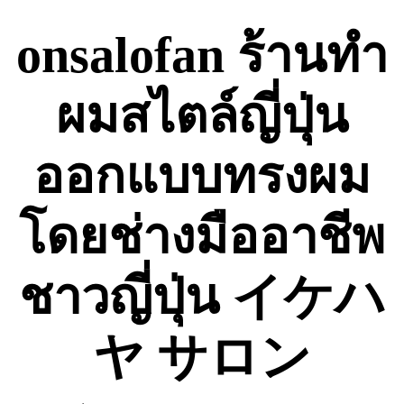
Skip
to
onsalofan ร้านทำ
content
ผมสไตล์ญี่ปุ่น
ออกแบบทรงผม
โดยช่างมืออาชีพ
ชาวญี่ปุ่น イケハ
ヤ サロン