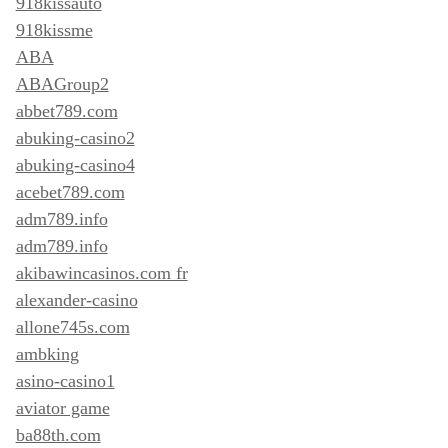
918kissauto
918kissme
ABA
ABAGroup2
abbet789.com
abuking-casino2
abuking-casino4
acebet789.com
adm789.info
adm789.info
akibawincasinos.com fr
alexander-casino
allone745s.com
ambking
asino-casino1
aviator game
ba88th.com