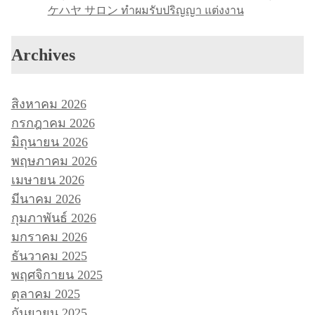
ケハヤ サロン ทำผมรับปริญญา แต่งงาน
Archives
สิงหาคม 2026
กรกฎาคม 2026
มิถุนายน 2026
พฤษภาคม 2026
เมษายน 2026
มีนาคม 2026
กุมภาพันธ์ 2026
มกราคม 2026
ธันวาคม 2025
พฤศจิกายน 2025
ตุลาคม 2025
กันยายน 2025