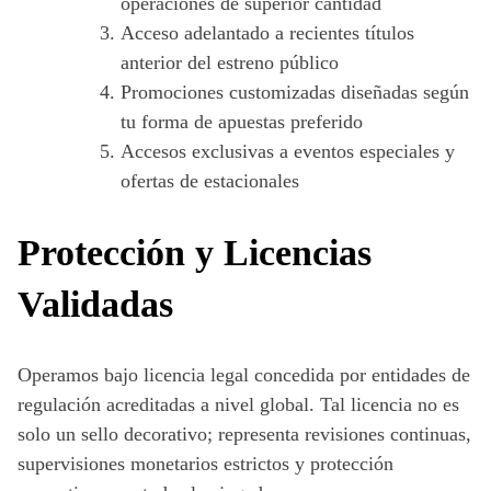
operaciones de superior cantidad
Acceso adelantado a recientes títulos
anterior del estreno público
Promociones customizadas diseñadas según
tu forma de apuestas preferido
Accesos exclusivas a eventos especiales y
ofertas de estacionales
Protección y Licencias
Validadas
Operamos bajo licencia legal concedida por entidades de
regulación acreditadas a nivel global. Tal licencia no es
solo un sello decorativo; representa revisiones continuas,
supervisiones monetarios estrictos y protección