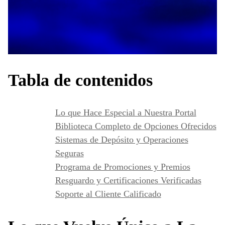
Tabla de contenidos
Lo que Hace Especial a Nuestra Portal
Biblioteca Completo de Opciones Ofrecidos
Sistemas de Depósito y Operaciones
Seguras
Programa de Promociones y Premios
Resguardo y Certificaciones Verificadas
Soporte al Cliente Calificado