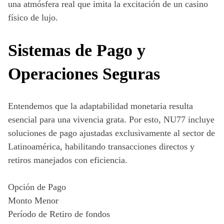
una atmósfera real que imita la excitación de un casino
físico de lujo.
Sistemas de Pago y
Operaciones Seguras
Entendemos que la adaptabilidad monetaria resulta
esencial para una vivencia grata. Por esto, NU77 incluye
soluciones de pago ajustadas exclusivamente al sector de
Latinoamérica, habilitando transacciones directos y
retiros manejados con eficiencia.
Opción de Pago
Monto Menor
Período de Retiro de fondos