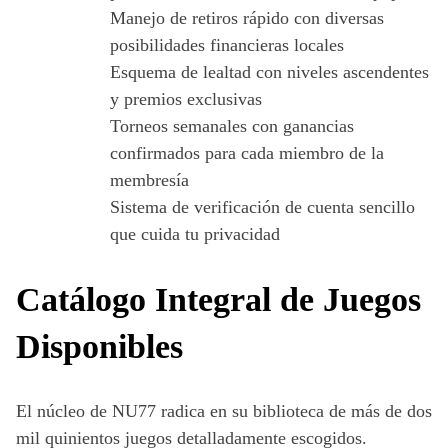
Manejo de retiros rápido con diversas
posibilidades financieras locales
Esquema de lealtad con niveles ascendentes
y premios exclusivas
Torneos semanales con ganancias
confirmados para cada miembro de la
membresía
Sistema de verificación de cuenta sencillo
que cuida tu privacidad
Catálogo Integral de Juegos
Disponibles
El núcleo de NU77 radica en su biblioteca de más de dos
mil quinientos juegos detalladamente escogidos.