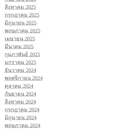
สิงหาคม 2025
กรกฎาคม 2025
มิถุนายน 2025
พฤษภาคม 2025
เมษายน 2025
มีนาคม 2025
กุมภาพันธ์ 2025
มกราคม 2025
ธันวาคม 2024
พฤศจิกายน 2024
ตุลาคม 2024
กันยายน 2024
สิงหาคม 2024
กรกฎาคม 2024
มิถุนายน 2024
พฤษภาคม 2024