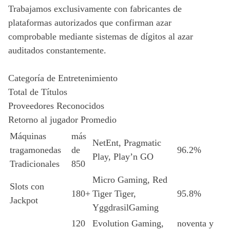
Trabajamos exclusivamente con fabricantes de
plataformas autorizados que confirman azar
comprobable mediante sistemas de dígitos al azar
auditados constantemente.
Categoría de Entretenimiento
Total de Títulos
Proveedores Reconocidos
Retorno al jugador Promedio
Máquinas
más
NetEnt, Pragmatic
tragamonedas
de
96.2%
Play, Play’n GO
Tradicionales
850
Micro Gaming, Red
Slots con
180+
Tiger Tiger,
95.8%
Jackpot
YggdrasilGaming
120
Evolution Gaming,
noventa y