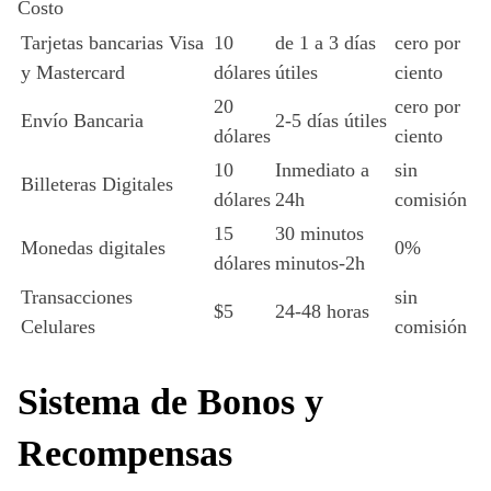
Costo
Tarjetas bancarias Visa
10
de 1 a 3 días
cero por
y Mastercard
dólares
útiles
ciento
20
cero por
Envío Bancaria
2-5 días útiles
dólares
ciento
10
Inmediato a
sin
Billeteras Digitales
dólares
24h
comisión
15
30 minutos
Monedas digitales
0%
dólares
minutos-2h
Transacciones
sin
$5
24-48 horas
Celulares
comisión
Sistema de Bonos y
Recompensas