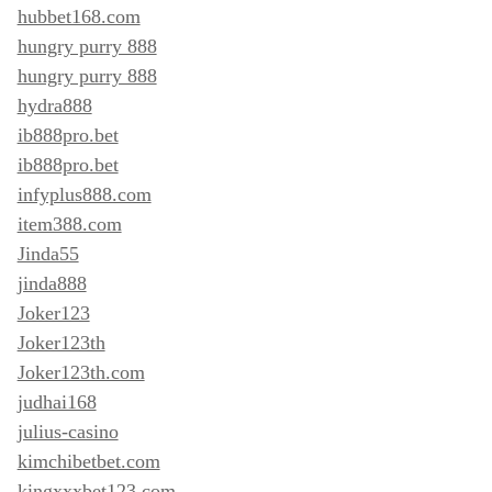
hubbet168.com
hungry purry 888
hungry purry 888
hydra888
ib888pro.bet
ib888pro.bet
infyplus888.com
item388.com
Jinda55
jinda888
Joker123
Joker123th
Joker123th.com
judhai168
julius-casino
kimchibetbet.com
kingxxxbet123.com