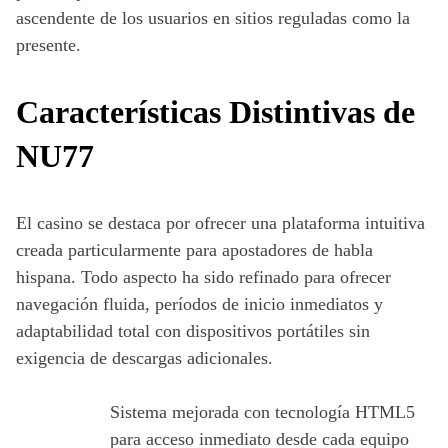
ascendente de los usuarios en sitios reguladas como la
presente.
Características Distintivas de
NU77
El casino se destaca por ofrecer una plataforma intuitiva
creada particularmente para apostadores de habla
hispana. Todo aspecto ha sido refinado para ofrecer
navegación fluida, períodos de inicio inmediatos y
adaptabilidad total con dispositivos portátiles sin
exigencia de descargas adicionales.
Sistema mejorada con tecnología HTML5
para acceso inmediato desde cada equipo