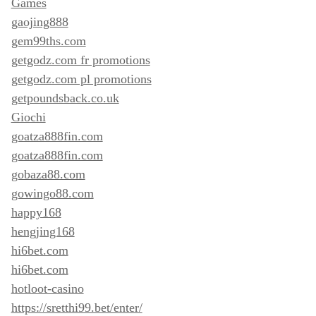
Games
gaojing888
gem99ths.com
getgodz.com fr promotions
getgodz.com pl promotions
getpoundsback.co.uk
Giochi
goatza888fin.com
goatza888fin.com
gobaza88.com
gowingo88.com
happy168
hengjing168
hi6bet.com
hi6bet.com
hotloot-casino
https://sretthi99.bet/enter/