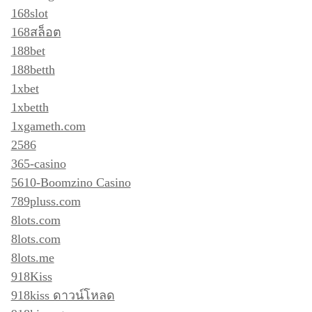
168slot
168สล็อต
188bet
188betth
1xbet
1xbetth
1xgameth.com
2586
365-casino
5610-Boomzino Casino
789pluss.com
8lots.com
8lots.com
8lots.me
918Kiss
918kiss ดาวน์โหลด