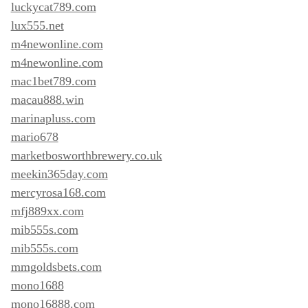
luckycat789.com
lux555.net
m4newonline.com
m4newonline.com
mac1bet789.com
macau888.win
marinapluss.com
mario678
marketbosworthbrewery.co.uk
meekin365day.com
mercyrosa168.com
mfj889xx.com
mib555s.com
mib555s.com
mmgoldsbets.com
mono1688
mono16888.com