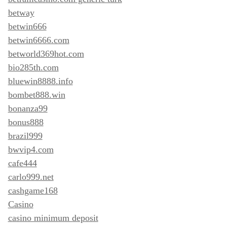
betway
betwin666
betwin6666.com
betworld369hot.com
bio285th.com
bluewin8888.info
bombet888.win
bonanza99
bonus888
brazil999
bwvip4.com
cafe444
carlo999.net
cashgame168
Casino
casino minimum deposit