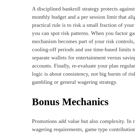
A disciplined bankroll strategy protects against 
monthly budget and a per session limit that ali
practical rule is to risk a small fraction of yo
you can spot risk patterns. When you factor ga
mechanism becomes part of your risk controls, n
cooling-off periods and use time-based limits t
separate wallets for entertainment versus savi
accounts. Finally, re-evaluate your plan regula
logic is about consistency, not big bursts of ris
gambling or general wagering strategy.
Bonus Mechanics
Promotions add value but also complexity. In 
wagering requirements, game type contributions