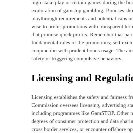
high stake play or certain games during the bonu
exploration of gamstop gambling. Bonuses shoul
playthrough requirements and potential caps on 
wise to prefer promotions with transparent term
that promise quick profits. Remember that par
fundamental rules of the promotions; self exclu
conjunction with prudent bonus usage. The ai
safety or triggering compulsive behaviors.
Licensing and Regulati
Licensing establishes the safety and fairness
Commission oversees licensing, advertising sta
including programmes like GamSTOP. Other majo
degrees of consumer protection and data sharin
cross border services, or encounter offshore o