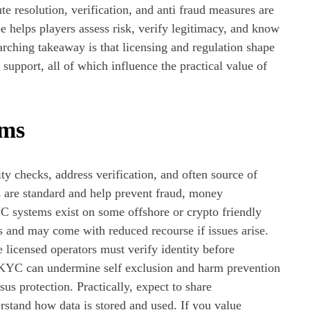
e resolution, verification, and anti fraud measures are
e helps players assess risk, verify legitimacy, and know
arching takeaway is that licensing and regulation shape
 support, all of which influence the practical value of
ms
 checks, address verification, and often source of
s are standard and help prevent fraud, money
C systems exist on some offshore or crypto friendly
rs and may come with reduced recourse if issues arise.
icensed operators must verify identity before
t KYC can undermine self exclusion and harm prevention
rsus protection. Practically, expect to share
stand how data is stored and used. If you value