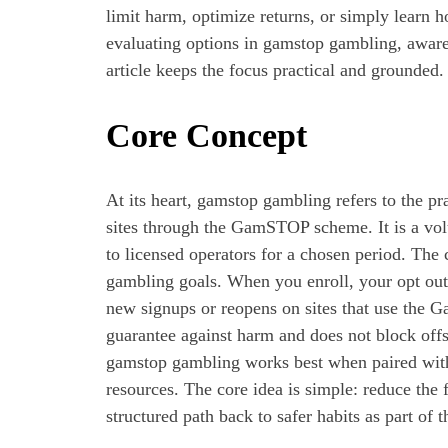
limit harm, optimize returns, or simply learn h
evaluating options in gamstop gambling, awarene
article keeps the focus practical and grounded.
Core Concept
At its heart, gamstop gambling refers to the p
sites through the GamSTOP scheme. It is a volu
to licensed operators for a chosen period. The 
gambling goals. When you enroll, your opt out i
new signups or reopens on sites that use the 
guarantee against harm and does not block offsh
gamstop gambling works best when paired with 
resources. The core idea is simple: reduce the f
structured path back to safer habits as part of