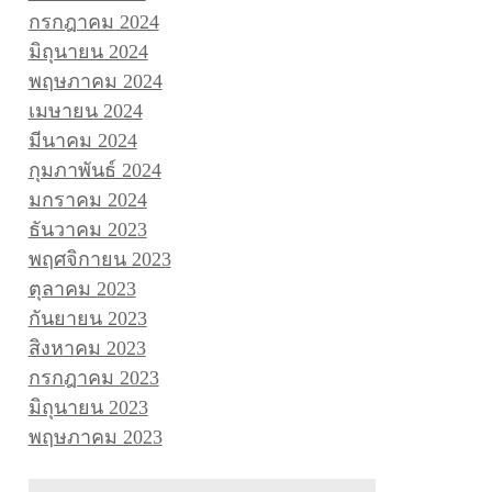
กรกฎาคม 2024
มิถุนายน 2024
พฤษภาคม 2024
เมษายน 2024
มีนาคม 2024
กุมภาพันธ์ 2024
มกราคม 2024
ธันวาคม 2023
พฤศจิกายน 2023
ตุลาคม 2023
กันยายน 2023
สิงหาคม 2023
กรกฎาคม 2023
มิถุนายน 2023
พฤษภาคม 2023