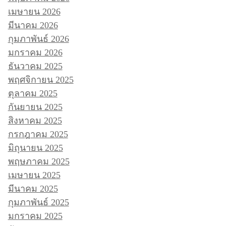
เมษายน 2026
มีนาคม 2026
กุมภาพันธ์ 2026
มกราคม 2026
ธันวาคม 2025
พฤศจิกายน 2025
ตุลาคม 2025
กันยายน 2025
สิงหาคม 2025
กรกฎาคม 2025
มิถุนายน 2025
พฤษภาคม 2025
เมษายน 2025
มีนาคม 2025
กุมภาพันธ์ 2025
มกราคม 2025