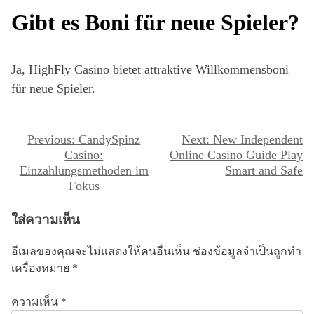
Gibt es Boni für neue Spieler?
Ja, HighFly Casino bietet attraktive Willkommensboni
für neue Spieler.
แ
Previous:
CandySpinz
Next:
New Independent
Casino:
Online Casino Guide Play
น
Einzahlungsmethoden im
Smart and Safe
ะ
Fokus
แ
ใส่ความเห็น
น
ว
อีเมลของคุณจะไม่แสดงให้คนอื่นเห็น
ช่องข้อมูลจำเป็นถูกทำ
เ
เครื่องหมาย
*
รื่
ความเห็น
*
อ