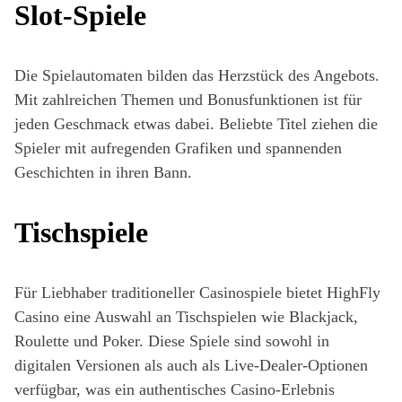
Slot-Spiele
Die Spielautomaten bilden das Herzstück des Angebots.
Mit zahlreichen Themen und Bonusfunktionen ist für
jeden Geschmack etwas dabei. Beliebte Titel ziehen die
Spieler mit aufregenden Grafiken und spannenden
Geschichten in ihren Bann.
Tischspiele
Für Liebhaber traditioneller Casinospiele bietet HighFly
Casino eine Auswahl an Tischspielen wie Blackjack,
Roulette und Poker. Diese Spiele sind sowohl in
digitalen Versionen als auch als Live-Dealer-Optionen
verfügbar, was ein authentisches Casino-Erlebnis