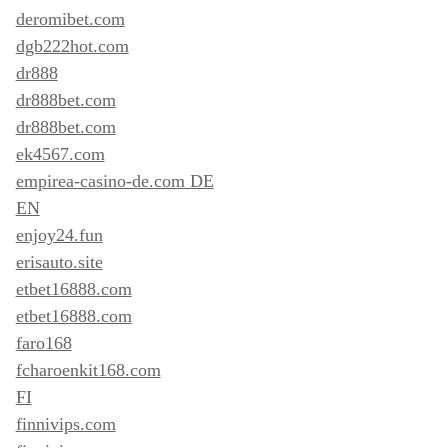
deromibet.com
dgb222hot.com
dr888
dr888bet.com
dr888bet.com
ek4567.com
empirea-casino-de.com DE
EN
enjoy24.fun
erisauto.site
etbet16888.com
etbet16888.com
faro168
fcharoenkit168.com
FI
finnivips.com