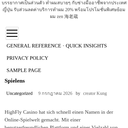
บรรยากาศเป็นส่วนตัว ทำผมสบายๆ กับช่างมืออาชีพจากประเทศ
ญี่ปุ่น รับส่วนลดค่าบริการทำผม 20% พร้อมโปรโมชั่นพิเศษย้อม
ผม zen 海老蔵
GENERAL REFERENCE · QUICK INSIGHTS
PRIVACY POLICY
SAMPLE PAGE
HighFly Casino: Eine neue Dimension des
Spielens
Uncategorized
9 กรกฎาคม 2026
by
creator Kung
HighFly Casino hat sich schnell einen Namen in der
Online-Spielwelt gemacht. Mit einer
benutzerfreundlichen Plattform und einer Vielzahl von