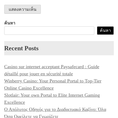
ค้นหา
ค้นหา
Recent Posts
Casino sur internet acceptant Paysafecard : Guide
détaillé pour jouer en sécurité totale
Winberry Casino: Your Personal Portal to Top-Tier
Online Casino Excellence
Slotlair: Your own Portal to Elite Internet Gaming
Excellence
Ο Απόλυτος Οδηγός για το Διαδικτυακό Καζίνο: Όλα
Όσα Οφείλετε να Γνωρίζετε