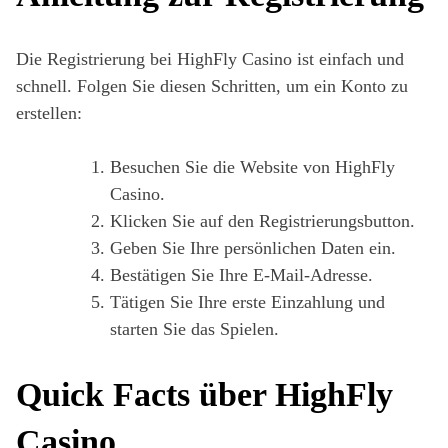
Die Registrierung bei HighFly Casino ist einfach und
schnell. Folgen Sie diesen Schritten, um ein Konto zu
erstellen:
Besuchen Sie die Website von HighFly
Casino.
Klicken Sie auf den Registrierungsbutton.
Geben Sie Ihre persönlichen Daten ein.
Bestätigen Sie Ihre E-Mail-Adresse.
Tätigen Sie Ihre erste Einzahlung und
starten Sie das Spielen.
Quick Facts über HighFly
Casino