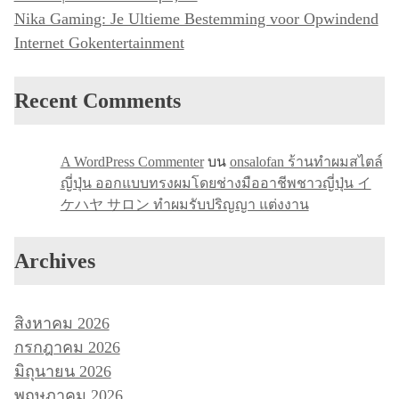
Nika Gaming: Je Ultieme Bestemming voor Opwindend
Internet Gokentertainment
Recent Comments
A WordPress Commenter
บน
onsalofan ร้านทำผมสไตล์
ญี่ปุ่น ออกแบบทรงผมโดยช่างมืออาชีพชาวญี่ปุ่น イ
ケハヤ サロン ทำผมรับปริญญา แต่งงาน
Archives
สิงหาคม 2026
กรกฎาคม 2026
มิถุนายน 2026
พฤษภาคม 2026