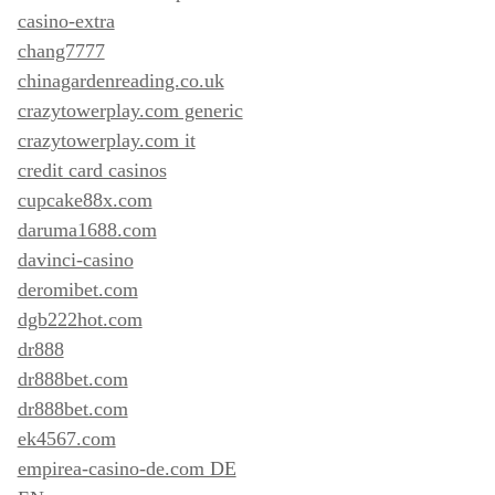
casino-extra
chang7777
chinagardenreading.co.uk
crazytowerplay.com generic
crazytowerplay.com it
credit card casinos
cupcake88x.com
daruma1688.com
davinci-casino
deromibet.com
dgb222hot.com
dr888
dr888bet.com
dr888bet.com
ek4567.com
empirea-casino-de.com DE