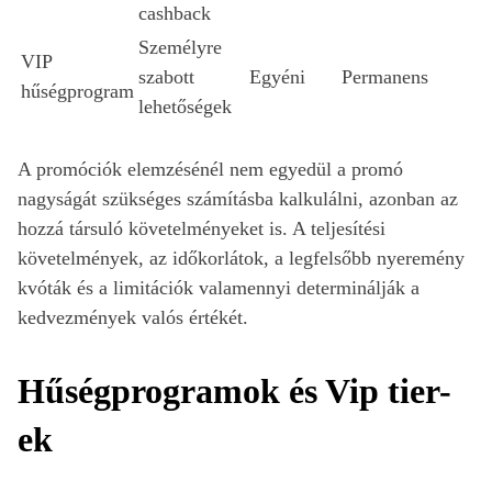
cashback
Személyre
VIP
szabott
Egyéni
Permanens
hűségprogram
lehetőségek
A promóciók elemzésénél nem egyedül a promó
nagyságát szükséges számításba kalkulálni, azonban az
hozzá társuló követelményeket is. A teljesítési
követelmények, az időkorlátok, a legfelsőbb nyeremény
kvóták és a limitációk valamennyi determinálják a
kedvezmények valós értékét.
Hűségprogramok és Vip tier-
ek