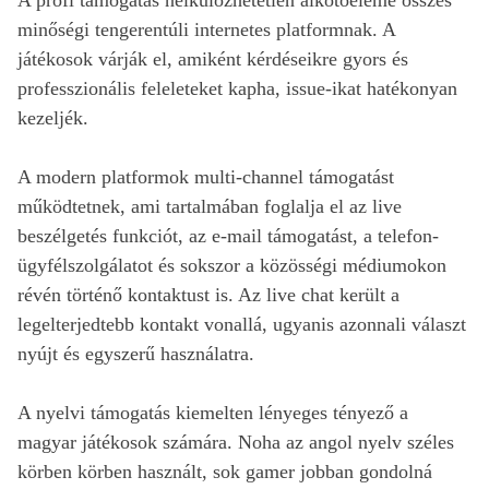
A profi támogatás nélkülözhetetlen alkotóeleme összes
minőségi tengerentúli internetes platformnak. A
játékosok várják el, amiként kérdéseikre gyors és
professzionális feleleteket kapha, issue-ikat hatékonyan
kezeljék.
A modern platformok multi-channel támogatást
működtetnek, ami tartalmában foglalja el az live
beszélgetés funkciót, az e-mail támogatást, a telefon-
ügyfélszolgálatot és sokszor a közösségi médiumokon
révén történő kontaktust is. Az live chat került a
legelterjedtebb kontakt vonallá, ugyanis azonnali választ
nyújt és egyszerű használatra.
A nyelvi támogatás kiemelten lényeges tényező a
magyar játékosok számára. Noha az angol nyelv széles
körben körben használt, sok gamer jobban gondolná