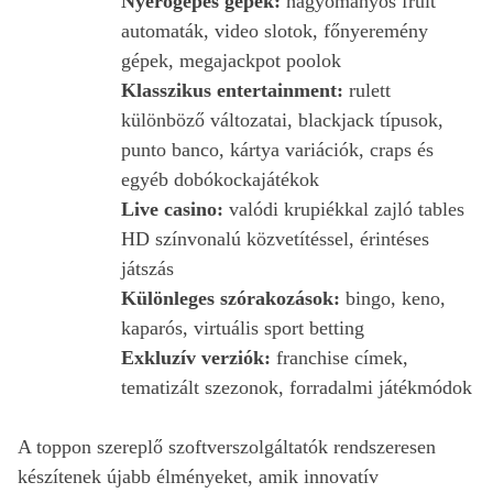
Nyerőgépes gépek:
hagyományos fruit
automaták, video slotok, főnyeremény
gépek, megajackpot poolok
Klasszikus entertainment:
rulett
különböző változatai, blackjack típusok,
punto banco, kártya variációk, craps és
egyéb dobókockajátékok
Live casino:
valódi krupiékkal zajló tables
HD színvonalú közvetítéssel, érintéses
játszás
Különleges szórakozások:
bingo, keno,
kaparós, virtuális sport betting
Exkluzív verziók:
franchise címek,
tematizált szezonok, forradalmi játékmódok
A toppon szereplő szoftverszolgáltatók rendszeresen
készítenek újabb élményeket, amik innovatív