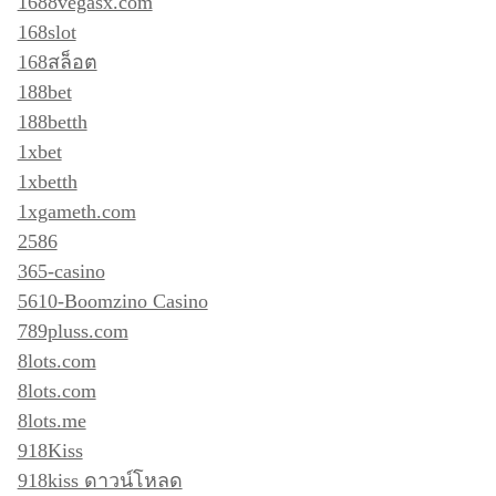
1688vegasx.com
168slot
168สล็อต
188bet
188betth
1xbet
1xbetth
1xgameth.com
2586
365-casino
5610-Boomzino Casino
789pluss.com
8lots.com
8lots.com
8lots.me
918Kiss
918kiss ดาวน์โหลด