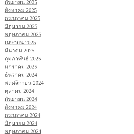
กันยายน 2025
สิงหาคม 2025
กรกฎาคม 2025
มิถุนายน 2025
พฤษภาคม 2025
เมษายน 2025
มีนาคม 2025
กุมภาพันธ์ 2025
มกราคม 2025
ธันวาคม 2024
พฤศจิกายน 2024
ตุลาคม 2024
กันยายน 2024
สิงหาคม 2024
กรกฎาคม 2024
มิถุนายน 2024
พฤษภาคม 2024