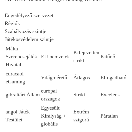
Engedélyező szervezet
Régiók
Szabályozás szintje
Játékosvédelem szintje
Málta
Kifejezetten
Szerencsejáték
EU nemzetek
Kitűnő
strikt
Hivatal
curacaoi
Világméretű
Átlagos
Elfogadható
eGaming
európai
gibraltári Állam
Strikt
Excelens
országok
Egyesült
angol Játék
Extrém
Királyság +
Páratlan
Testület
szigorú
globális