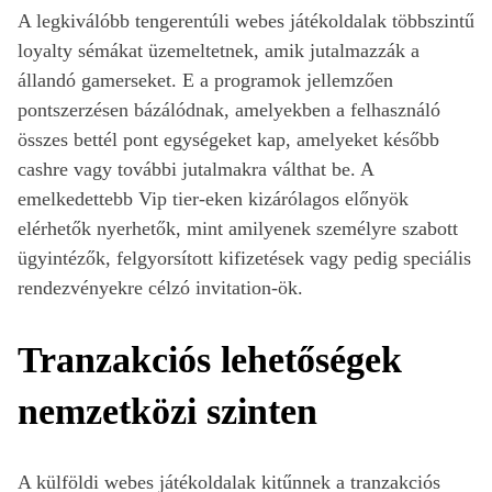
A legkiválóbb tengerentúli webes játékoldalak többszintű
loyalty sémákat üzemeltetnek, amik jutalmazzák a
állandó gamerseket. E a programok jellemzően
pontszerzésen bázálódnak, amelyekben a felhasználó
összes bettél pont egységeket kap, amelyeket később
cashre vagy további jutalmakra válthat be. A
emelkedettebb Vip tier-eken kizárólagos előnyök
elérhetők nyerhetők, mint amilyenek személyre szabott
ügyintézők, felgyorsított kifizetések vagy pedig speciális
rendezvényekre célzó invitation-ök.
Tranzakciós lehetőségek
nemzetközi szinten
A külföldi webes játékoldalak kitűnnek a tranzakciós