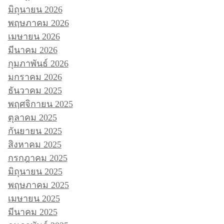
มิถุนายน 2026
พฤษภาคม 2026
เมษายน 2026
มีนาคม 2026
กุมภาพันธ์ 2026
มกราคม 2026
ธันวาคม 2025
พฤศจิกายน 2025
ตุลาคม 2025
กันยายน 2025
สิงหาคม 2025
กรกฎาคม 2025
มิถุนายน 2025
พฤษภาคม 2025
เมษายน 2025
มีนาคม 2025