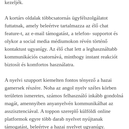
kezeljék.
A kortárs oldalak többcsatornás ügyfélszolgálatot
futtatnak, amely beleértve tartalmazza az élő chat
feature-t, az e-mail támogatást, a telefon- supportot és
olykor a social media médiumokon révén történő
kontaktust ugyanígy. Az élő chat lett a leghasználtabb
kommunikációs csatornává, minthogy instant reakciót
biztosít és komfortos használatra.
A nyelvi szupport kiemelten fontos tényező a hazai
gamersek részére. Noha az angol nyelv széles körben
területen ismeretes, számos felhasználó inkább gondolná
magát, amennyiben anyanyelvén kommunikálhat az
asszisztenciával. A toppon szereplő külföldi online
platformok egyre több darab nyelvet nyújtanak
támogatást, beleértve a hazai nyelvet ugyanúgy.