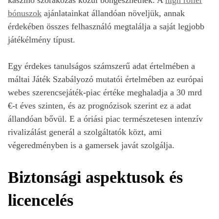
kaszinó szórakozás közül böngészhetnek. A
high roller
bónuszok
ajánlatainkat állandóan növeljük, annak
érdekében összes felhasználó megtalálja a saját legjobb
játékélmény típust.
Egy érdekes tanulságos számszerű adat értelmében a
máltai Játék Szabályozó mutatói értelmében az európai
webes szerencsejáték-piac értéke meghaladja a 30 mrd
€-t éves szinten, és az prognózisok szerint ez a adat
állandóan bővül. E a óriási piac természetesen intenzív
rivalizálást generál a szolgáltatók közt, ami
végeredményben is a gamersek javát szolgálja.
Biztonsági aspektusok és
licencelés