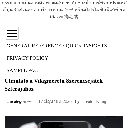
บรรยากาศเป็นส่วนตัว ทำผมสบายๆ กับช่างมืออาชีพจากประเทศ
ญี่ปุ่น รับส่วนลดค่าบริการทำผม 20% พร้อมโปรโมชั่นพิเศษย้อม
ผม zen 海老蔵
GENERAL REFERENCE · QUICK INSIGHTS
PRIVACY POLICY
SAMPLE PAGE
Külföldi Webes Szerencsejáték portál: Teljes
Útmutató a Világméretű Szerencsejáték
Szférájához
Uncategorized
17 มิถุนายน 2026
by
creator Kung