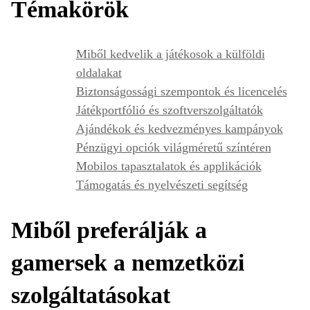
Témakörök
Miből kedvelik a játékosok a külföldi
oldalakat
Biztonságossági szempontok és licencelés
Játékportfólió és szoftverszolgáltatók
Ajándékok és kedvezményes kampányok
Pénzügyi opciók világméretű színtéren
Mobilos tapasztalatok és applikációk
Támogatás és nyelvészeti segítség
Miből preferálják a
gamersek a nemzetközi
szolgáltatásokat