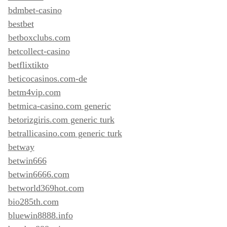
bdmbet-casino
bestbet
betboxclubs.com
betcollect-casino
betflixtikto
beticocasinos.com-de
betm4vip.com
betmica-casino.com generic
betorizgiris.com generic turk
betrallicasino.com generic turk
betway
betwin666
betwin6666.com
betworld369hot.com
bio285th.com
bluewin8888.info