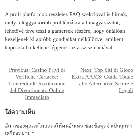
A profi platformok részletes FAQ szekcióval is bírnak,
mely a leggyakoribb problémákra ad magyarázatot,
lehetővé téve teszi a gamersek részére, hogy önállóan
kezeljenek ki apróbb gondjaikat nélkülözve, amiként
kapcsolatba kellene lépjenek az asszisztenciával.
แ
Previous:
Casino Privi di
Next:
Top Siti di Gioco
Verifiche Cartacee:
Extra AAMS: Guida Totale
น
L’incredibile Rivoluzione
alle Alternative Sicure e
ะ
del Divertimento Online
Legali
Immediato
แ
น
ใส่ความเห็น
ว
เ
อีเมลของคุณจะไม่แสดงให้คนอื่นเห็น
ช่องข้อมูลจำเป็นถูกทำ
เครื่องหมาย
*
รื่