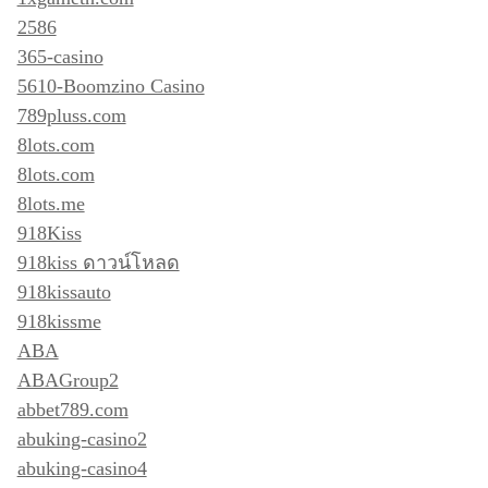
2586
365-casino
5610-Boomzino Casino
789pluss.com
8lots.com
8lots.com
8lots.me
918Kiss
918kiss ดาวน์โหลด
918kissauto
918kissme
ABA
ABAGroup2
abbet789.com
abuking-casino2
abuking-casino4