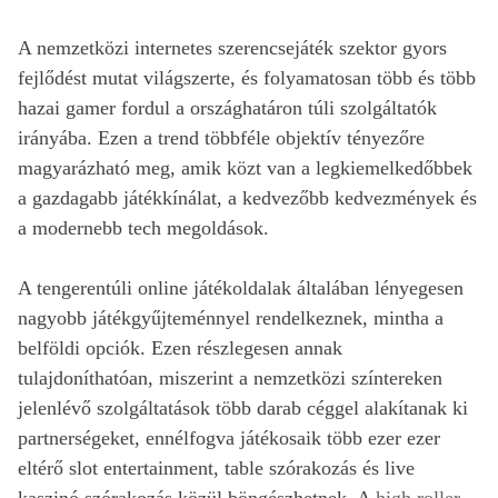
A nemzetközi internetes szerencsejáték szektor gyors
fejlődést mutat világszerte, és folyamatosan több és több
hazai gamer fordul a országhatáron túli szolgáltatók
irányába. Ezen a trend többféle objektív tényezőre
magyarázható meg, amik közt van a legkiemelkedőbbek
a gazdagabb játékkínálat, a kedvezőbb kedvezmények és
a modernebb tech megoldások.
A tengerentúli online játékoldalak általában lényegesen
nagyobb játékgyűjteménnyel rendelkeznek, mintha a
belföldi opciók. Ezen részlegesen annak
tulajdoníthatóan, miszerint a nemzetközi színtereken
jelenlévő szolgáltatások több darab céggel alakítanak ki
partnerségeket, ennélfogva játékosaik több ezer ezer
eltérő slot entertainment, table szórakozás és live