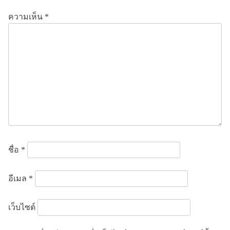
อ
ความเห็น
*
ง
ชื่อ
*
อีเมล
*
เว็บไซต์