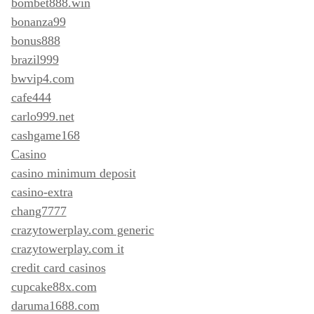
bombet888.win
bonanza99
bonus888
brazil999
bwvip4.com
cafe444
carlo999.net
cashgame168
Casino
casino minimum deposit
casino-extra
chang7777
crazytowerplay.com generic
crazytowerplay.com it
credit card casinos
cupcake88x.com
daruma1688.com