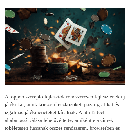
A toppon szereplő fejlesztők rendszeresen fejlesztenek új
játékokat, amik korszerű eszközöket, pazar grafikát és
izgalmas játékmeneteket kínálnak. A html5 tech
általánossá válása lehetővé tette, amiként e a címek
tökéletesen fussanak összes rendszeren, browserben és