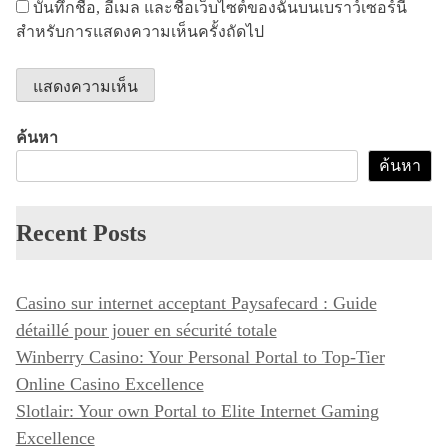
บันทึกชื่อ, อีเมล และชื่อเว็บไซต์ของฉันบนเบราว์เซอร์นี้
สำหรับการแสดงความเห็นครั้งถัดไป
ค้นหา
ค้นหา
Recent Posts
Casino sur internet acceptant Paysafecard : Guide
détaillé pour jouer en sécurité totale
Winberry Casino: Your Personal Portal to Top-Tier
Online Casino Excellence
Slotlair: Your own Portal to Elite Internet Gaming
Excellence