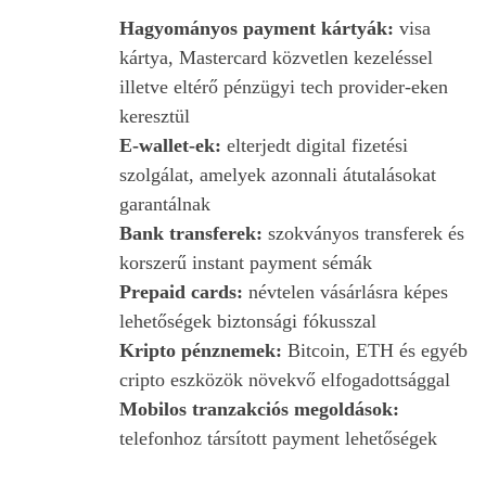
Hagyományos payment kártyák:
visa
kártya, Mastercard közvetlen kezeléssel
illetve eltérő pénzügyi tech provider-eken
keresztül
E-wallet-ek:
elterjedt digital fizetési
szolgálat, amelyek azonnali átutalásokat
garantálnak
Bank transferek:
szokványos transferek és
korszerű instant payment sémák
Prepaid cards:
névtelen vásárlásra képes
lehetőségek biztonsági fókusszal
Kripto pénznemek:
Bitcoin, ETH és egyéb
cripto eszközök növekvő elfogadottsággal
Mobilos tranzakciós megoldások:
telefonhoz társított payment lehetőségek