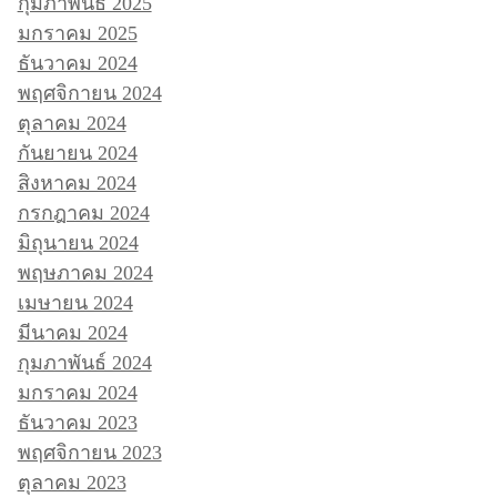
กุมภาพันธ์ 2025
มกราคม 2025
ธันวาคม 2024
พฤศจิกายน 2024
ตุลาคม 2024
กันยายน 2024
สิงหาคม 2024
กรกฎาคม 2024
มิถุนายน 2024
พฤษภาคม 2024
เมษายน 2024
มีนาคม 2024
กุมภาพันธ์ 2024
มกราคม 2024
ธันวาคม 2023
พฤศจิกายน 2023
ตุลาคม 2023