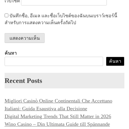
เว็บไซต์
บันทึกชื่อ, อีเมล และชื่อเว็บไซต์ของฉันบนเบราว์เซอร์นี้
สำหรับการแสดงความเห็นครั้งถัดไป
ค้นหา
ค้นหา
Recent Posts
Migliori Casinò Online Continentali Che Accettano
Italiani: Guida Esaustiva alla Decisione
Digital Marketing Trends That Still Matter in 2026
Wino Casino – Din Ultimata Guide till Spännande