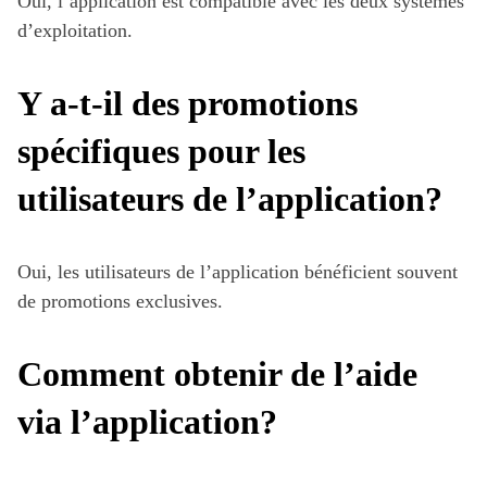
Oui, l’application est compatible avec les deux systèmes
d’exploitation.
Y a-t-il des promotions
spécifiques pour les
utilisateurs de l’application?
Oui, les utilisateurs de l’application bénéficient souvent
de promotions exclusives.
Comment obtenir de l’aide
via l’application?