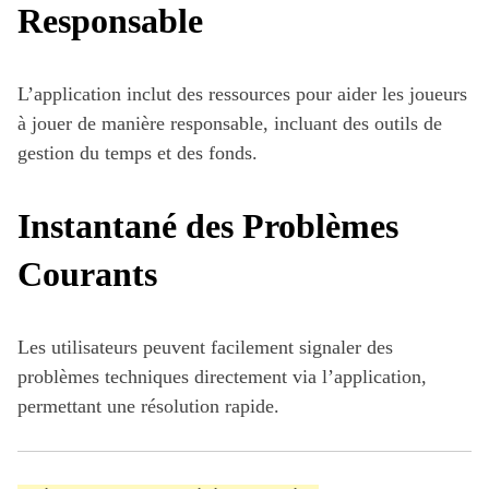
Responsable
L’application inclut des ressources pour aider les joueurs
à jouer de manière responsable, incluant des outils de
gestion du temps et des fonds.
Instantané des Problèmes
Courants
Les utilisateurs peuvent facilement signaler des
problèmes techniques directement via l’application,
permettant une résolution rapide.