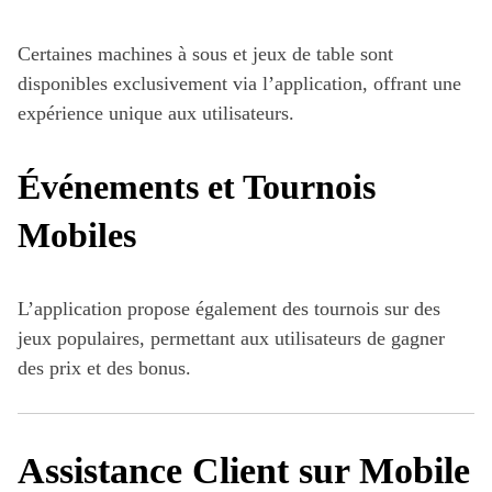
Certaines machines à sous et jeux de table sont
disponibles exclusivement via l’application, offrant une
expérience unique aux utilisateurs.
Événements et Tournois
Mobiles
L’application propose également des tournois sur des
jeux populaires, permettant aux utilisateurs de gagner
des prix et des bonus.
Assistance Client sur Mobile