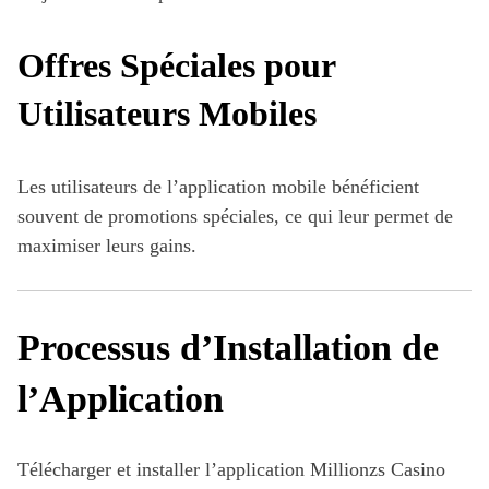
Offres Spéciales pour
Utilisateurs Mobiles
Les utilisateurs de l’application mobile bénéficient
souvent de promotions spéciales, ce qui leur permet de
maximiser leurs gains.
Processus d’Installation de
l’Application
Télécharger et installer l’application Millionzs Casino