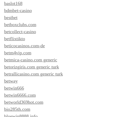
baslot168
bdmbet-casino
bestbet
betboxclubs.com
betcollect-casino
betflixtikto
beticocasinos.com-de
betm4vip.com
betmica-casino.com generic
betorizgiris.com generic turk
betrallicasino.com generic turk
betway
betwin666
betwin6666.com
betworld369hot.com
bio285th.com
bluewin8888.info