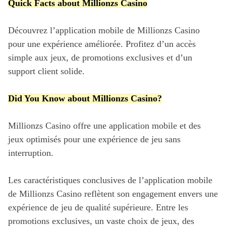
Quick Facts about Millionzs Casino
Découvrez l’application mobile de Millionzs Casino
pour une expérience améliorée. Profitez d’un accès
simple aux jeux, de promotions exclusives et d’un
support client solide.
Did You Know about Millionzs Casino?
Millionzs Casino offre une application mobile et des
jeux optimisés pour une expérience de jeu sans
interruption.
Les caractéristiques conclusives de l’application mobile
de Millionzs Casino reflètent son engagement envers une
expérience de jeu de qualité supérieure. Entre les
promotions exclusives, un vaste choix de jeux, des