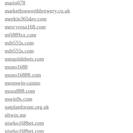
mario678
marketbosworthbrewery.co.uk
meekin365day.com
mercyrosa168.com
mfj889xx.com
mib555s.com
mib555s.com
mmgoldsbets.com
mono1688
mono16888.com
moonwin-casino
moza888.com
mwin9s.com
natplanforum.org.uk
nbwin.me
niseko168bet.com
niseko168bet.com