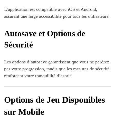
L’application est compatible avec iOS et Android,
assurant une large accessibilité pour tous les utilisateurs.
Autosave et Options de
Sécurité
Les options d’autosave garantissent que vous ne perdrez
pas votre progression, tandis que les mesures de sécurité
renforcent votre tranquillité d’esprit.
Options de Jeu Disponibles
sur Mobile