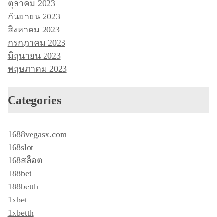
ตุลาคม 2023
กันยายน 2023
สิงหาคม 2023
กรกฎาคม 2023
มิถุนายน 2023
พฤษภาคม 2023
Categories
1688vegasx.com
168slot
168สล็อต
188bet
188betth
1xbet
1xbetth