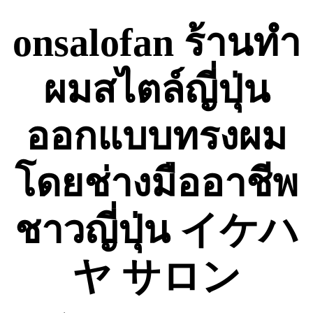
Skip
to
onsalofan ร้านทำ
content
ผมสไตล์ญี่ปุ่น
ออกแบบทรงผม
โดยช่างมืออาชีพ
ชาวญี่ปุ่น イケハ
ヤ サロン